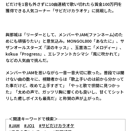
ビだけを1音も外さずに10曲連続で歌い切れたら賞金100万円を
獲得できる人気コーナー「サビだけカラオケ」に挑戦した。
與那城は「リーダーとして、メンバーやJAM(ファンネーム)のた
めにも頑張りたい」と意気込み。MONGOL800「あなたに」、サ
ザンオールスターズ「涙のキッス」、玉置浩二「メロディー」、
kōkua「Progress」、エレファントカシマシ「風に吹かれて」
などの人気曲で挑んだ。
メンバーやJAMを思いながら一音一音大切に歌った。普段では聞
けない曲の数々に、視聴者からは「歌上手いのは前から分かって
た事だけど、改めて上手すぎて」「やっと歌で世間に見つかっ
た」「太めの声で、ガッツリ胸に響くのも良いし、甘くてシット
リした癒しボイスも最高だ」と称賛の声が上がった。
＜関連キーワードで検索＞
#JAM
#JO1
#サビだけカラオケ