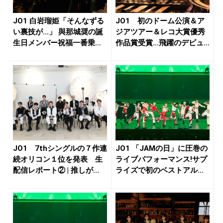
JO1 白岩瑠姫「そんなずる
JO1 初のドーム公演＆ア
い裏技が…」 與那城奨の誕
ジアツアー＆レコ大賞優秀
生日メンバー祝福一番乗り
作品賞受賞…飛躍のデビュ
の...
ー4年...
JO1 7thシングルの７作連
JO1 「JAMの日」に圧巻の
続オリコン１位を発表 生
ライブパフォーマンス!サプ
配信レポート② | 推しが...
ライズで初のベストアル...