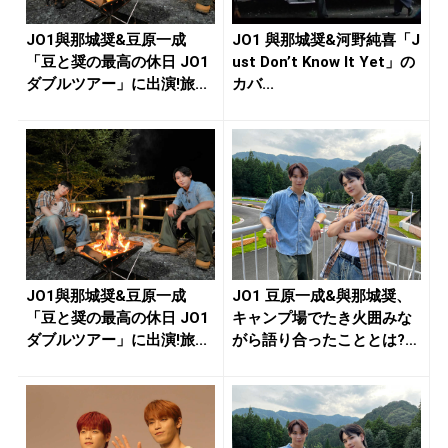
JO1與那城奨&豆原一成
JO1 與那城奨&河野純喜「J
「豆と奨の最高の休日 JO1
ust Don’t Know It Yet」の
ダブルツアー」に出演!旅...
カバ...
JO1與那城奨&豆原一成
JO1 豆原一成&與那城奨、
「豆と奨の最高の休日 JO1
キャンプ場でたき火囲みな
ダブルツアー」に出演!旅...
がら語り合ったこととは?1
4...