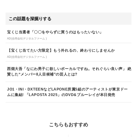
この話題を深掘りする
宝くじ当選者「〇〇をやらずに買うのはもったいない」
AD(合同会社デジタルファーム )
【宝くじ当てたい方限定】もう外れるの、終わりにしませんか
AD(合同会社デジタルファーム )
西畑大吾「なにわ男子に欲しいボーカルですね。それぐらい良い声」 絶
賛した“メンバー8人目候補”の芸人とは?
JO1・INI・DXTEENなどLAPONE所属5組のアーティストが東京ドー
ムに集結! 「LAPOSTA 2025」のDVD&ブルーレイが本日発売
こちらもおすすめ