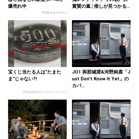
爆売れ中
賞賛の嵐 | 推しが見つかる...
PR(株式会社HAL)
宝くじ当たる人は“たまた
JO1 與那城奨&河野純喜「J
ま”じゃない?!
ust Don’t Know It Yet」の
カバ...
PR(合同会社デジタルファーム )