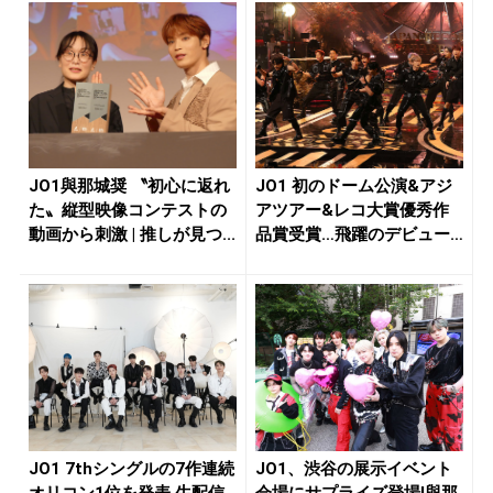
JO1與那城奨 〝初心に返れ
JO1 初のドーム公演&アジ
た〟縦型映像コンテストの
アツアー&レコ大賞優秀作
動画から刺激 | 推しが見つ...
品賞受賞…飛躍のデビュー4
年...
JO1 7thシングルの7作連続
JO1、渋谷の展示イベント
オリコン1位を発表 生配信
会場にサプライズ登場!與那