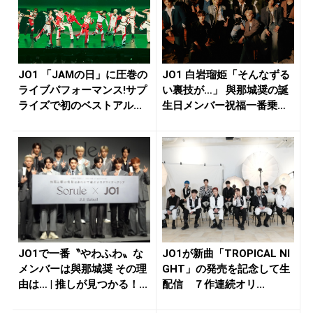
JO1 「JAMの日」に圧巻の
JO1 白岩瑠姫「そんなずる
ライブパフォーマンス!サプ
い裏技が…」 與那城奨の誕
ライズで初のベストアル...
生日メンバー祝福一番乗り
の...
JO1で一番〝やわふわ〟な
JO1が新曲「TROPICAL NI
メンバーは與那城奨 その理
GHT」の発売を記念して生
由は… | 推しが見つかる！...
配信 ７作連続オリ...