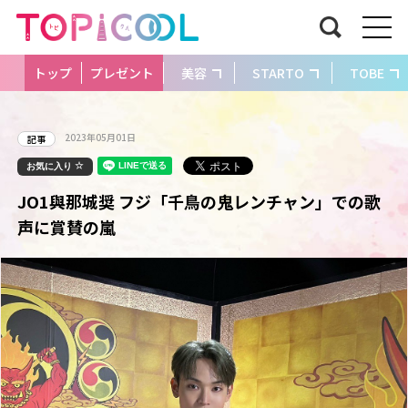
トップ
プレゼント
美容
STARTO
TOBE
2023年05月01日
記事
お気に入り
JO1與那城奨 フジ「千鳥の鬼レンチャン」での歌
声に賞賛の嵐