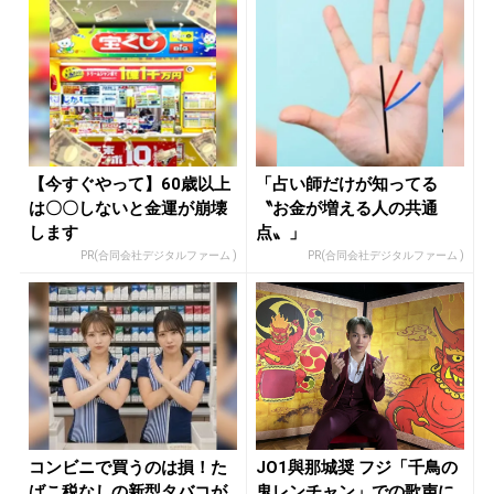
【今すぐやって】60歳以上
「占い師だけが知ってる
は〇〇しないと金運が崩壊
〝お金が増える人の共通
します
点〟」
PR(合同会社デジタルファーム )
PR(合同会社デジタルファーム )
コンビニで買うのは損！た
JO1與那城奨 フジ「千鳥の
ばこ税なしの新型タバコが
鬼レンチャン」での歌声に