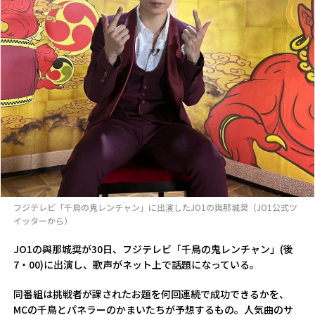
フジテレビ「千鳥の鬼レンチャン」に出演したJO1の與那城奨（JO1公式ツ
イッターから）
JO1の與那城奨が30日、フジテレビ「千鳥の鬼レンチャン」(後
7・00)に出演し、歌声がネット上で話題になっている。
同番組は挑戦者が課されたお題を何回連続で成功できるかを、
MCの千鳥とパネラーのかまいたちが予想するもの。人気曲のサ