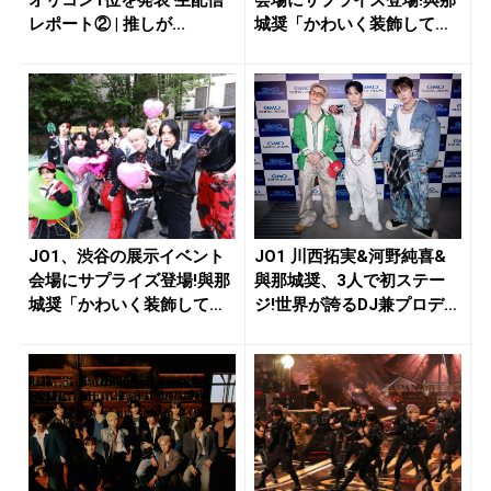
レポート② | 推しが...
城奨「かわいく装飾してい
ただ...
JO1、渋谷の展示イベント
JO1 川西拓実&河野純喜&
会場にサプライズ登場!與那
與那城奨、3人で初ステー
城奨「かわいく装飾してい
ジ!世界が誇るDJ兼プロデ
ただ...
ュ...