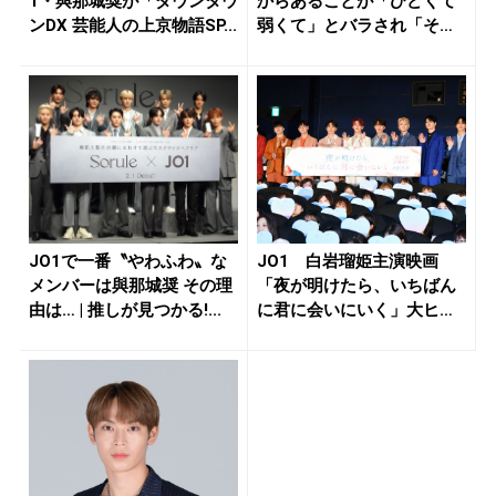
1・與那城奨が「ダウンタウ
からあることが「ひどくて
ンDX 芸能人の上京物語SP...
弱くて」とバラされ「そ
ん...
JO1で一番〝やわふわ〟な
JO1 白岩瑠姫主演映画
メンバーは與那城奨 その理
「夜が明けたら、いちばん
由は… | 推しが見つかる!...
に君に会いにいく」大ヒッ
ト御礼舞...