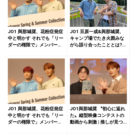
JO1 與那城奨、花粉症発症
JO1 豆原一成&與那城奨、
中と明かす それでも「リー
キャンプ場でたき火囲みな
ダーの権限で」メンバー連
がら語り合ったこととは?1
れ...
4...
JO1 與那城奨、花粉症発症
JO1與那城奨 〝初心に返れ
中と明かす それでも「リー
た〟縦型映像コンテストの
ダーの権限で」メンバー連
動画から刺激 | 推しが見つ...
れ...