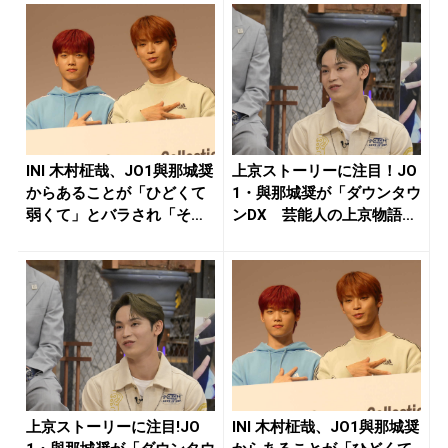
INI 木村柾哉、JO1與那城奨
上京ストーリーに注目！JO
からあることが「ひどくて
1・與那城奨が「ダウンタウ
弱くて」とバラされ「そ
ンDX 芸能人の上京物語S
ん...
P...
上京ストーリーに注目!JO
INI 木村柾哉、JO1與那城奨