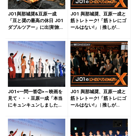
JO1與那城奨&豆原一成
JO1 與那城奨、豆原一成と
「豆と奨の最高の休日 JO1
筋トレトーク!「筋トレにゴ
ダブルツアー」に出演!旅...
ールはない!」 | 推しが...
JO1<一問一答②>～映画を
JO1 與那城奨、豆原一成と
見て・・・豆原一成「本当
筋トレトーク!「筋トレにゴ
にキュンキュンしました」
ールはない!」 | 推しが...
～ ...