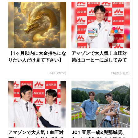
【1ヶ月以内に大金持ちにな
アマゾンで大人気！血圧対
りたい人だけ見て下さい】
策はコーヒーに足してみて
PR(Il Sereno)
PR(森永乳業)
アマゾンで大人気！血圧対
JO1 豆原一成&與那城奨、