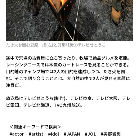
たき火を囲む豆原一成(左)と與那城奨ⓒテレビせとうち
途中で穴場の古着屋に立ち寄ったり、牧場で絶品グルメを堪能。
レーシングコースでは本気のカートレースを見ることができる。
目的地のキャンプ場では2人の目的を達成しつつ、たき火を囲
む。そこで語り合うこととは。大自然の中で2人が見せる素顔に
注目だ。
放送局はテレビせとうち(制作)、テレビ東京、テレビ大阪、テレ
ビ愛知、テレビ北海道、TVQ九州放送。
＜関連キーワードで検索＞
#actor
#artist
#idol
#JAPAN
#JO1
#與那城奨