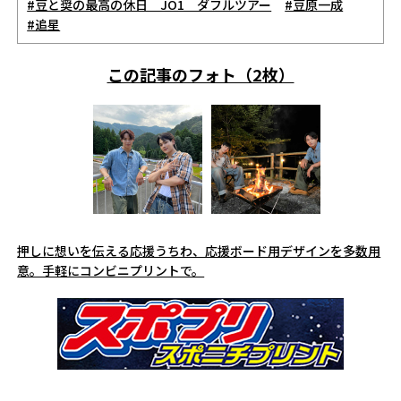
#豆と奨の最高の休日 JO1 ダフルツアー
#豆原一成
#追星
この記事のフォト（2枚）
押しに想いを伝える応援うちわ、応援ボード用デザインを多数用
意。手軽にコンビニプリントで。