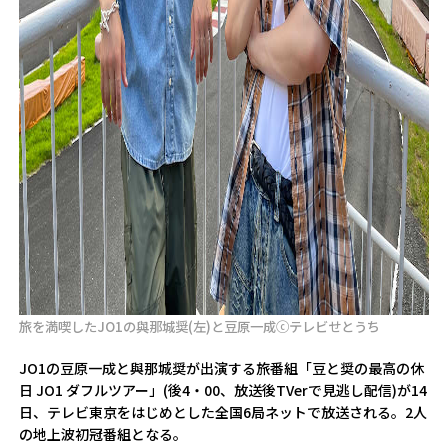
旅を満喫したJO1の與那城奨(左)と豆原一成ⓒテレビせとうち
JO1の豆原一成と與那城奨が出演する旅番組「豆と奨の最高の休
日 JO1 ダフルツアー」(後4・00、放送後TVerで見逃し配信)が14
日、テレビ東京をはじめとした全国6局ネットで放送される。2人
の地上波初冠番組となる。