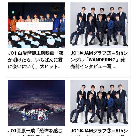
JO1 白岩瑠姫主演映画「夜
JO1✖JAMグラフ③～5thシ
が明けたら、いちばんに君
ングル「WANDERING」発
に会いにいく」大ヒット御
売前インタビュー写...
礼舞...
JO1豆原一成「恐怖を感じ
JO1✖JAMグラフ③～5thシ