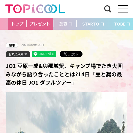
トップ
プレゼント
美容
STARTO
TOBE
2024年09月09日
記事
お気に入り
JO1 豆原一成&與那城奨、キャンプ場でたき火囲
みながら語り合ったこととは?14日「豆と奨の最
高の休日 JO1 ダフルツアー」