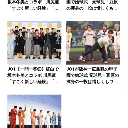
坂本冬美とコラボ 川尻蓮
園で始球式 元球児・豆原
「すごく新しい経験」「光
の渾身の一投は惜しくもワ
栄」 ...
ンバン...
JO1【一問一答②】紅白で
JO1が阪神ー広島戦の甲子
坂本冬美とコラボ 川尻蓮
園で始球式 元球児・豆原の
「すごく新しい経験」「光
渾身の一投は惜しくもワン
栄」 ...
バン...