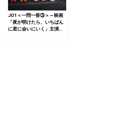
JO1＜一問一答③＞～映画
「夜が明けたら、いちばん
に君に会いにいく」主演の
白岩瑠...