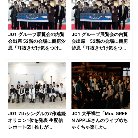
JO1 グループ展覧会の内覧
JO1 グループ展覧会の内覧
会出席 52階の会場に鶴房汐
会出席 52階の会場に鶴房
恩「耳抜きだけ気をつけ
汐恩「耳抜きだけ気をつけ
て...
て...
JO1 7thシングルの7作連続
JO1 大平祥生「Mrs. GREE
オリコン1位を発表 生配信
N APPLEさんのライブめち
レポート② | 推しが...
ゃくちゃ楽しか...