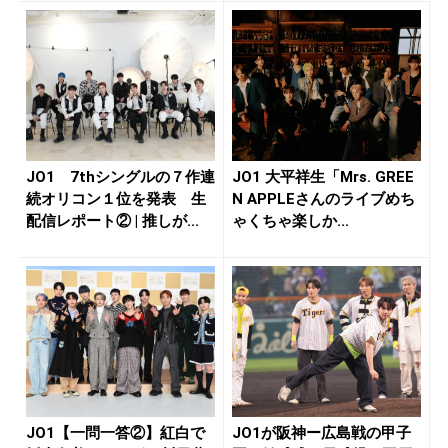
JO1 7thシングルの７作連
JO1 大平祥生「Mrs. GREE
続オリコン１位を発表 生
N APPLEさんのライブめち
配信レポート② | 推しが...
ゃくちゃ楽しか...
JO1【一問一答②】紅白で
JO1が阪神ー広島戦の甲子