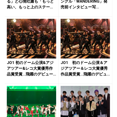
る」と心境吐露も「もっと
ングル「WANDERING」発
高い、もっと上のステージ
売前インタビュー写...
に」決...
JO1 初のドーム公演&アジ
JO1 初のドーム公演＆ア
アツアー&レコ大賞優秀作
ジアツアー＆レコ大賞優秀
品賞受賞…飛躍のデビュー4
作品賞受賞…飛躍のデビュ
年...
ー4年...