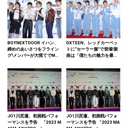
BOYNEXTDOOR イハン、
DXTEEN、レッドカーペッ
締めのあいさつをフライン
トに“セーラー服”で登場!新
グ!メンバーが大慌てでM...
曲は「僕たちの魅力を最
大...
JO1川尻蓮、初挑戦パフォ
JO1川尻蓮、初挑戦パフォ
ーマンスを予告 「2023 M
ーマンスを予告 「2023 MA