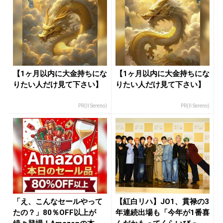
【1ヶ月以内に大金持ちにな
【1ヶ月以内に大金持ちにな
りたい人だけ見て下さい】
りたい人だけ見て下さい】
PR(Il Sereno)
PR(Il Sereno)
「え、こんなセールやって
【紅白リハ】JO1、貫禄の3
たの？」80％OFF以上が
年連続出場も「今年が1番喜