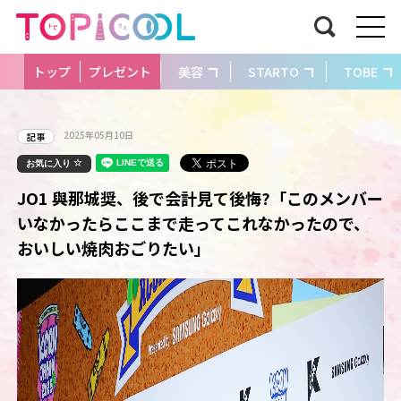
トップ
プレゼント
美容
STARTO
TOBE
2025年05月10日
記事
お気に入り
JO1 與那城奨、後で会計見て後悔?「このメンバー
いなかったらここまで走ってこれなかったので、
おいしい焼肉おごりたい」