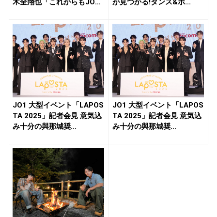
木全翔也「これからもJO
が見つかる!ダンス&ボ...
1、L...
JO1 大型イベント「LAPOS
JO1 大型イベント「LAPOS
TA 2025」記者会見 意気込
TA 2025」記者会見 意気込
み十分の與那城奨...
み十分の與那城奨...