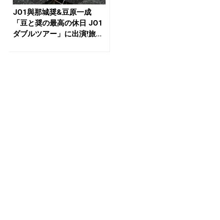
JO1與那城奨&豆原一成
「豆と奨の最高の休日 JO1
ダブルツアー」に出演!旅...