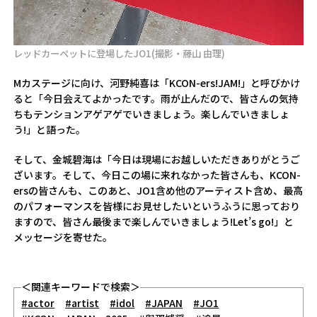
レッドカーペットに登場したJO1(撮影・藤山 由理)
Mカステージに向け、河野純喜は「KCON-ers!JAM!」と呼びかけ
ると「今日会えてよかったです。雨が止んだので、皆さんの気持
ちもテンションアゲアゲでいきましょう。楽しんでいきましょ
う!」と語った。
そして、金城碧海は「今日は現場にお越しいただきありがとうご
ざいます。そして、今日この場に来れなかった皆さんも、KCON-
ersの皆さんも、このあと、JO1含め他のアーティスト含め、最高
のパフォーマンスを皆様にお見せしたいというふうに思っており
ますので、皆さん最後まで楽しんでいきましょう!Let’s go!」と
メッセージを寄せた。
＜関連キーワードで検索＞
#actor
#artist
#idol
#JAPAN
#JO1