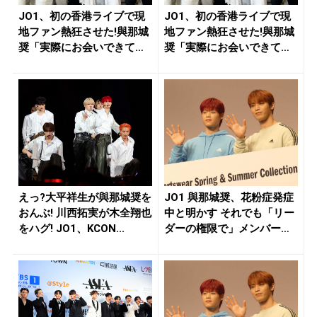
JO1、初の香港ライブで現
JO1、初の香港ライブで現
地ファン熱狂させた!與那城
地ファン熱狂させた!與那城
奨「実際にお会いできて嬉
奨「実際にお会いできて嬉
しい...
しい...
えっ?大平祥生が與那城奨を
JO1 與那城奨、花粉症発症
おんぶ! 川西拓実が木全翔也
中と明かす それでも「リー
をハグ! JO1、KCON...
ダーの権限で」メンバー連
れ...