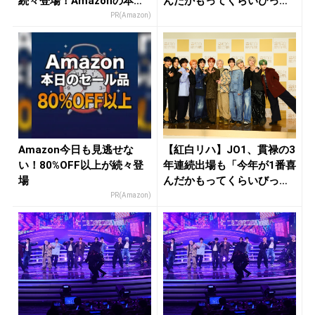
続々登場！Amazonの本気
んだかもってくらいびっく
が...
り...
PR(Amazon)
Amazon今日も見逃せな
【紅白リハ】JO1、貫禄の3
い！80%OFF以上が続々登
年連続出場も「今年が1番喜
場
んだかもってくらいびっく
り...
PR(Amazon)