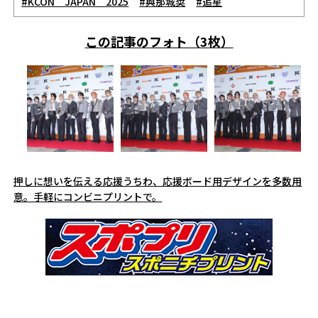
#KCON JAPAN 2025
#與那城奨
#追星
この記事のフォト（3枚）
押しに想いを伝える応援うちわ、応援ボード用デザインを多数用
意。手軽にコンビニプリントで。