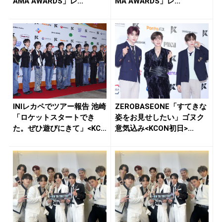
AMA AWARDS」レ...
MA AWARDS」レ...
INIレカペでツアー報告 池崎
ZEROBASEONE「すてきな
「ロケットスタートでき
姿をお見せしたい」ゴヌク
た。ぜひ遊びにきて」<KC
意気込み<KCON初日>...
O...