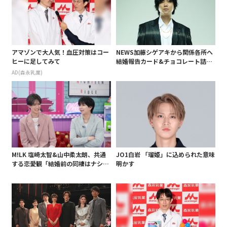
アマゾンで大人気！血圧対策はコー
NEWS加藤シゲアキから関係各所へ
ヒーに足してみて
結婚報告カード&チョコレート詰め
合わせ、小説家らしく哲学者の名言
AD(森永乳業)
も添えて
M!LK 塩崎太智&山中柔太朗、共通
JO1白岩 「瑠姫」に込められた意味
する恋愛観「結婚前の同棲はナシ」
明かす
と明かすも最後は決意がグラグラ?