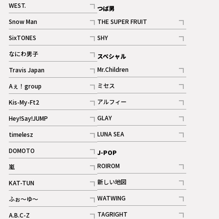
記事
WEST.
つば男
記事
Snow Man
THE SUPER FRUIT
記事
記事
SixTONES
SHY
ギャラリー
ギャラリー
記事
記事
なにわ男子
スペシャル
ギャラリー
記事
Mr.Children
Travis Japan
記事
記事
ミセス
Aぇ！group
記事
記事
アルフィー
Kis-My-Ft2
記事
記事
GLAY
Hey!Say!JUMP
ギャラリー
記事
記事
LUNA SEA
timelesz
記事
記事
DOMOTO
J-POP
記事
ROIROM
嵐
記事
記事
新しい地図
KAT-TUN
記事
記事
WATWING
ふぉ～ゆ～
記事
記事
TAGRIGHT
A.B.C-Z