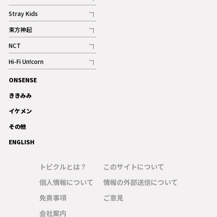
記事
Stray Kids
記事
東方神起
記事
NCT
記事
Hi-Fi Un!corn
記事
ONSENSE
ギャラリー
ききみみ
イケメン
その他
ENGLISH
トピクルとは？
このサイトについて
個人情報について
情報の外部送信について
免責事項
ご意見
会社案内