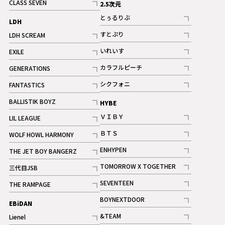
CLASS SEVEN
2.5次元
記事
とぅるりぶ
LDH
記事
すとぷり
LDH SCREAM
記事
記事
いれいす
EXILE
ギャラリー
記事
記事
カラフルピーチ
GENERATIONS
ギャラリー
記事
記事
シクフォニ
FANTASTICS
記事
記事
BALLISTIK BOYZ
HYBE
記事
ＶＩＢＹ
LIL LEAGUE
記事
記事
ＢＴＳ
WOLF HOWL HARMONY
記事
記事
ENHYPEN
THE JET BOY BANGERZ
記事
記事
TOMORROW X TOGETHER
三代目JSB
記事
記事
SEVENTEEN
THE RAMPAGE
ギャラリー
記事
記事
BOYNEXTDOOR
EBiDAN
ギャラリー
記事
&TEAM
Lienel