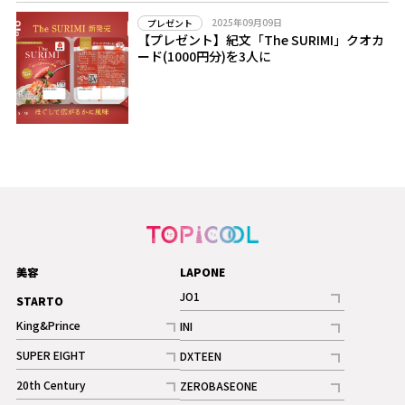
2025年09月09日
プレゼント
【プレゼント】紀文「The SURIMI」クオカ
ード(1000円分)を3人に
美容
LAPONE
JO1
STARTO
記事
King&Prince
INI
ギャラリー
記事
記事
SUPER EIGHT
DXTEEN
ギャラリー
記事
記事
20th Century
ZEROBASEONE
ギャラリー
記事