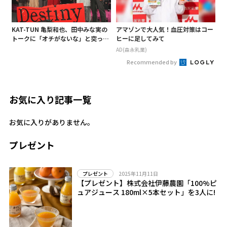
KAT-TUN 亀梨和也、田中みな実の
アマゾンで大人気！血圧対策はコー
トークに「オチがないな」と突っ込
ヒーに足してみて
み! 「Destiny」試写会に登場
AD(森永乳業)
Recommended by
お気に入り記事一覧
お気に入りがありません。
プレゼント
2025年11月11日
プレゼント
【プレゼント】株式会社伊藤農園「100%ピ
ュアジュース 180ml×5本セット」を3人に!