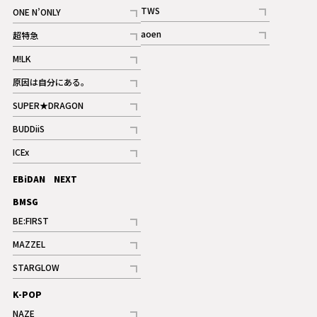
記事
記事
TWS
ONE N’ONLY
ギャラリー
記事
記事
aoen
超特急
記事
記事
M!LK
ギャラリー
記事
原因は自分にある。
記事
SUPER★DRAGON
記事
BUDDiiS
記事
ICEx
記事
EBiDAN NEXT
BMSG
BE:FIRST
記事
MAZZEL
ギャラリー
記事
STARGLOW
ギャラリー
記事
K-POP
NAZE