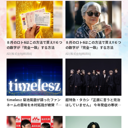
８月のロト6はこの方法で買え!!６つ
８月のロト6はこの方法で買え!!６つ
の数字が『完全一致』する方法
の数字が『完全一致』する方法
AD(株式会社MURA)
AD(株式会社MURA)
timelesz 菊池風磨が語ったファン
超特急・タカシ「正直に言うと完治
ネームの意味を木村拓哉が絶賛「考
はしていません」 今年発症の帯状疱
えてるな」「素敵だと思います」
疹(ほうしん)の症状について本心告
白 後遺症も語る