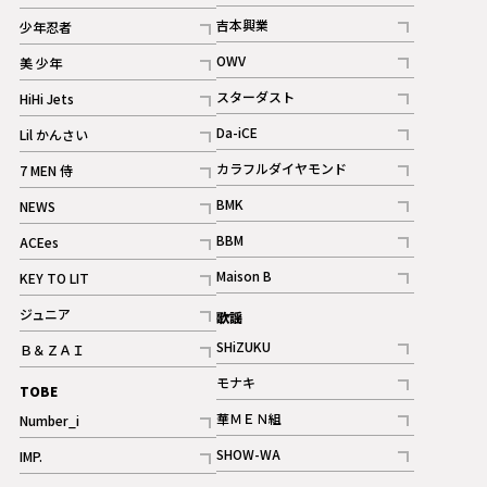
記事
記事
吉本興業
少年忍者
ギャラリー
記事
記事
OWV
美 少年
記事
記事
スターダスト
HiHi Jets
ギャラリー
記事
記事
Da-iCE
Lil かんさい
記事
記事
カラフルダイヤモンド
7 MEN 侍
記事
記事
BMK
NEWS
記事
記事
BBM
ACEes
ギャラリー
記事
記事
Maison B
KEY TO LIT
ギャラリー
記事
記事
ジュニア
歌謡
ギャラリー
記事
SHiZUKU
Ｂ＆ＺＡＩ
記事
記事
モナキ
TOBE
記事
華ＭＥＮ組
Number_i
記事
記事
SHOW-WA
IMP.
記事
記事