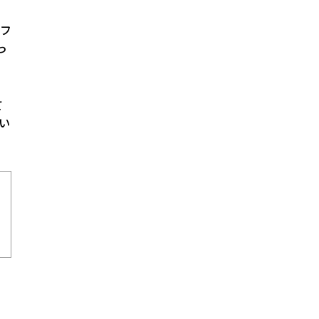
らフ
っ
て
い