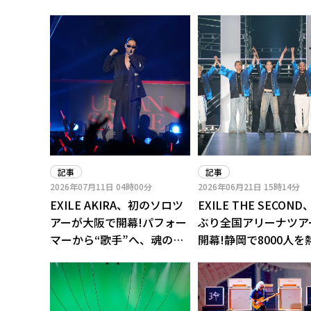
記事
記事
2026年07月11日
04時00分
2026年06月21日
15時14分
EXILE AKIRA、初のソロツ
EXILE THE SECOND
アーが大阪で開幕!パフォー
ぶり全国アリーナツア
マーから“歌手”へ、魂の歌
開幕!静岡で8000人を
声でファンを魅了
させた“ベスト盤”級
ジ