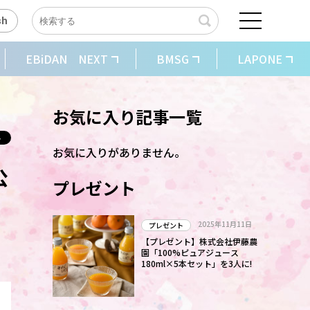
sh
EBiDAN NEXT
BMSG
LAPONE
お気に入り記事一覧
お気に入りがありません。
公
プレゼント
2025年11月11日
プレゼント
【プレゼント】株式会社伊藤農
園「100%ピュアジュース
180ml×5本セット」を3人に!