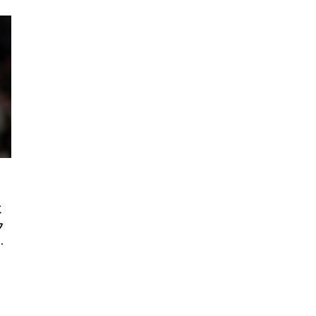
と
ク
い