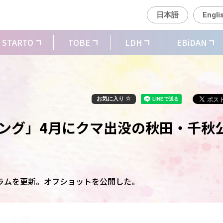
日本語
Engli
STARTO
TOBE
LDH
EBiDAN
お気に入り
ョギング」4月にクマ出没の秋田・千秋
スタグラムを更新。オフショットを公開した。