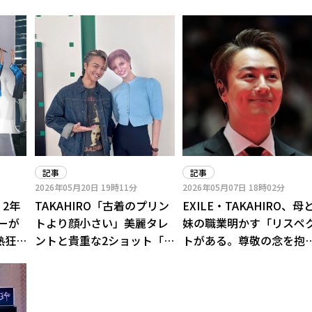
記事
記事
2026年05月20日
19時11分
2026年05月07日
18時02分
、2年
TAKAHIRO「古着のプリン
EXILE・TAKAHIRO、母
ーが
トより顔小さい」美麗タレ
妹の職業明かす「リスペ
熱狂
ントと貴重な2ショット「お
トがある。尊敬の念を抱
ステー
人形さんみたいですね」の
てしまう」
声