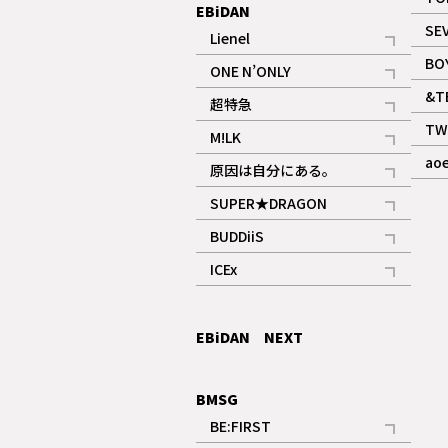
EBiDAN
SE
Lienel
記事
BO
ONE N’ONLY
記事
&T
超特急
記事
TW
M!LK
ギャラリー
記事
ao
原因は自分にある。
記事
SUPER★DRAGON
記事
BUDDiiS
記事
ICEx
記事
EBiDAN NEXT
BMSG
BE:FIRST