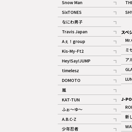
Snow Man
TH
記事
SixTONES
SH
ギャラリー
記事
なにわ男子
ギャラリー
記事
Travis Japan
スペ
記事
Mr.
Aぇ！group
記事
ミ
Kis-My-Ft2
記事
ア
Hey!Say!JUMP
ギャラリー
記事
GL
timelesz
記事
LU
DOMOTO
記事
嵐
記事
J-PO
KAT-TUN
記事
RO
ふぉ～ゆ～
記事
新
A.B.C-Z
記事
WA
少年忍者