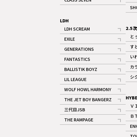
記事
SH
LDH
2.5
LDH SCREAM
記事
と
EXILE
記事
す
GENERATIONS
記事
い
FANTASTICS
記事
カ
BALLISTIK BOYZ
記事
シ
LIL LEAGUE
記事
WOLF HOWL HARMONY
記事
HYB
THE JET BOY BANGERZ
Ｖ
記事
三代目JSB
Ｂ
記事
THE RAMPAGE
EN
記事
ギャラリー
TO