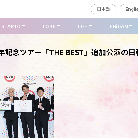
日本語
Engli
STARTO
TOBE
LDH
EBiDAN
0周年記念ツアー「THE BEST」追加公演の日