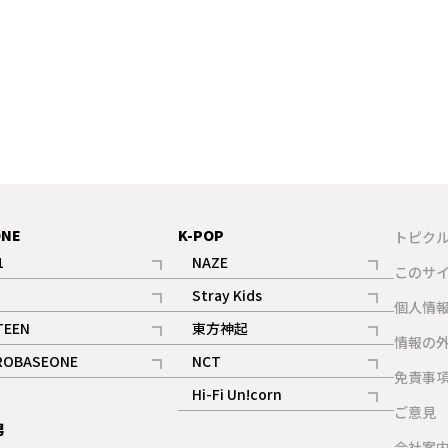
ONE
K-POP
トピク
1
NAZE
このサ
記事
記事
Stray Kids
ギャラリー
個人情
記事
記事
TEEN
東方神起
ギャラリー
情報の
記事
記事
ROBASEONE
NCT
ギャラリー
免責事
記事
記事
Hi-Fi Un!corn
ご意見
記事
男
ギャラリー
会社案