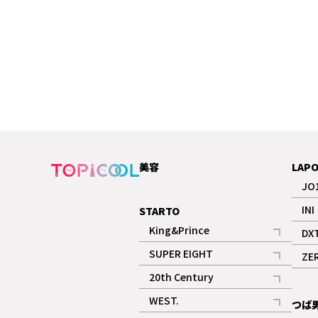
美容
LAP
JO
INI
STARTO
King&Prince
DX
記事
SUPER EIGHT
ZE
記事
20th Century
記事
WEST.
つば
記事