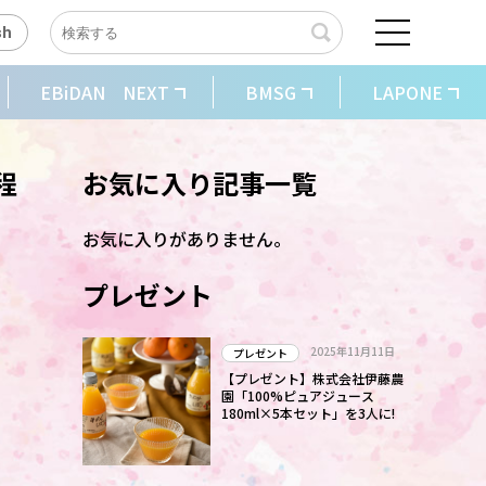
sh
EBiDAN NEXT
BMSG
LAPONE
程
お気に入り記事一覧
お気に入りがありません。
プレゼント
2025年11月11日
プレゼント
【プレゼント】株式会社伊藤農
園「100%ピュアジュース
180ml×5本セット」を3人に!