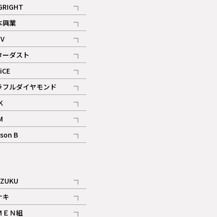
記事
GRIGHT
記事
本興業
記事
V
記事
ターダスト
ギャラリー
記事
iCE
記事
ラフルダイヤモンド
記事
K
記事
M
ギャラリー
記事
son B
ギャラリー
記事
ギャラリー
iZUKU
記事
ナキ
記事
ＭＥＮ組