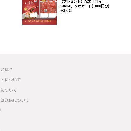
【プレゼント】紀文「The
SURIMI」クオカード(1000円分)
を3人に
ルとは？
イトについて
報について
外部送信について
項
内