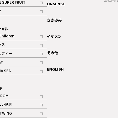
E SUPER FRUIT
ONSENSE
記事
Y
ギャラリー
記事
ききみみ
シャル
Children
イケメン
記事
セス
記事
その他
ルフィー
記事
AY
記事
ENGLISH
NA SEA
記事
P
IROM
記事
しい地図
記事
TWING