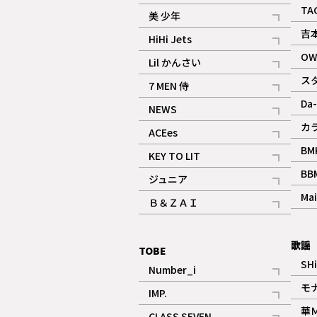
ギャラリー
記事
TA
美 少年
記事
吉
HiHi Jets
記事
OW
Lil かんさい
記事
ス
7 MEN 侍
記事
Da-
NEWS
記事
カ
ACEes
記事
BM
KEY TO LIT
記事
BB
ジュニア
記事
Mai
Ｂ＆ＺＡＩ
記事
歌謡
TOBE
SH
Number_i
記事
モ
IMP.
記事
華
CLASS SEVEN