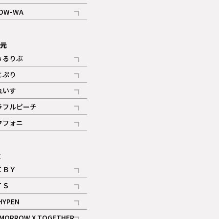
記事
OW-WA
記事
次元
ぅるりぶ
記事
とぷり
記事
れいす
ギャラリー
記事
ラフルピーチ
ギャラリー
記事
クフォニ
記事
E
ＩＢＹ
記事
ＴＳ
記事
HYPEN
記事
MORROW X TOGETHER