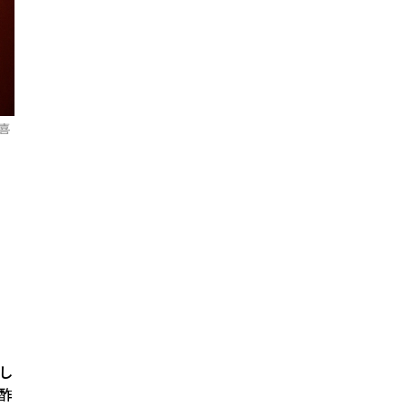
夏喜
の
し
酢