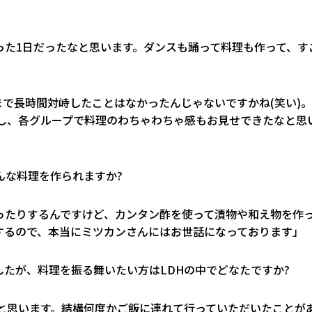
った1日だったなと思います。ダンスも踊って料理も作って、す
まで長時間対峙したことはなかったんじゃないですかね(笑い)。
ましたし、各グループで料理のわちゃわちゃ感もお見せできたなと思
んな料理を作られますか?
ったりするんですけど、カンタン酢を使って漬物や和え物を作
するので、本当にミツカンさんにはお世話になっております」
したが、料理を振る舞いたい方はLDHの中でどなたですか?
たいなと思います。結構何度かご飯に連れて行っていただいたことが