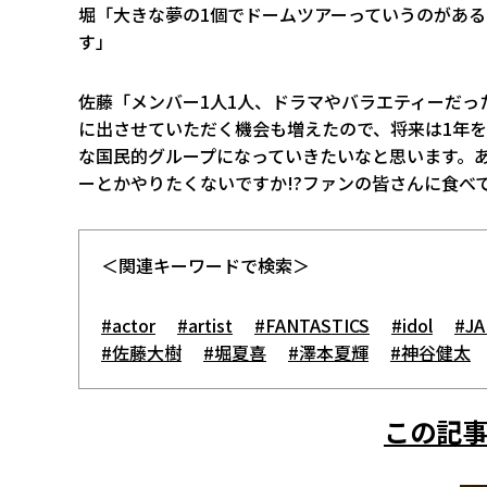
堀「大きな夢の1個でドームツアーっていうのがあ
す」
佐藤「メンバー1人1人、ドラマやバラエティーだっ
に出させていただく機会も増えたので、将来は1年を通
な国民的グループになっていきたいなと思います。
ーとかやりたくないですか!?ファンの皆さんに食べ
＜関連キーワードで検索＞
#actor
#artist
#FANTASTICS
#idol
#JA
#佐藤大樹
#堀夏喜
#澤本夏輝
#神谷健太
この記事