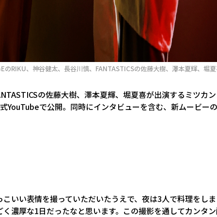
GEのRIKU、神谷健太、長谷川慎、FANTASTICSの佐藤大樹、澤本夏輝、堀
、FANTASTICSの佐藤大樹、澤本夏輝、堀夏喜が出演するミツカン
公式YouTubeで公開。同時にインタビューを含む、新ムービー
っこいい表情を撮っていただいたうえで、夜は3人で料理をしま
ごく濃厚な1日だったなと思います。この撮影を通してカンタン