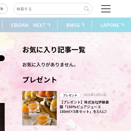
sh
EBiDAN NEXT
BMSG
LAPONE
お気に入り記事一覧
お気に入りがありません。
タ
プレゼント
2025年11月11日
プレゼント
【プレゼント】株式会社伊藤農
園「100%ピュアジュース
180ml×5本セット」を3人に!