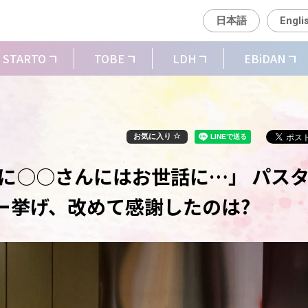
日本語
Engli
STARTO
TOBE
LDH
EBiDAN
お気に入り
「本当に○○さんにはお世話に…」 パス
ー挙げ、改めて感謝したのは?