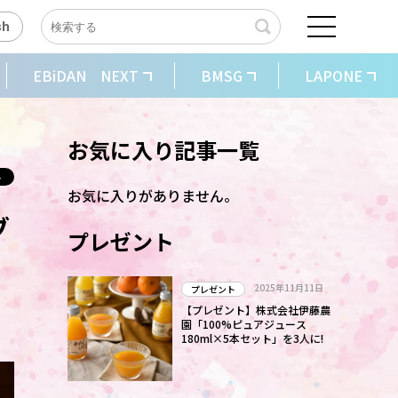
sh
EBiDAN NEXT
BMSG
LAPONE
お気に入り記事一覧
お気に入りがありません。
ブ
プレゼント
2025年11月11日
プレゼント
【プレゼント】株式会社伊藤農
園「100%ピュアジュース
180ml×5本セット」を3人に!