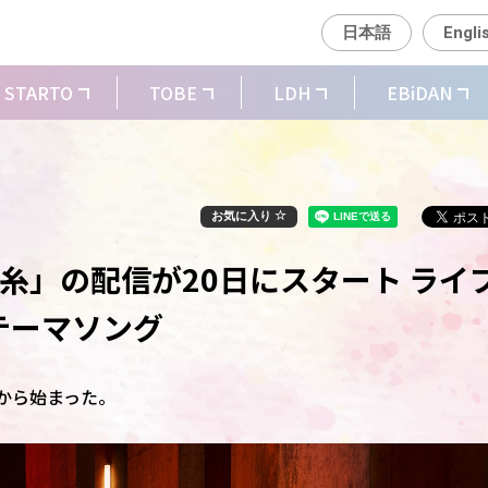
日本語
Engli
STARTO
TOBE
LDH
EBiDAN
お気に入り
蛛の糸」の配信が20日にスタート ライ
」テーマソング
日から始まった。