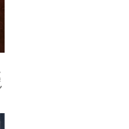
の
鼓
ッ