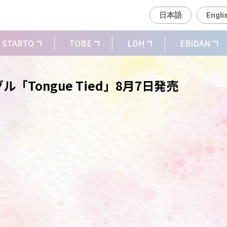
日本語
Engli
STARTO
TOBE
LDH
EBiDAN
ル「Tongue Tied」8月7日発売