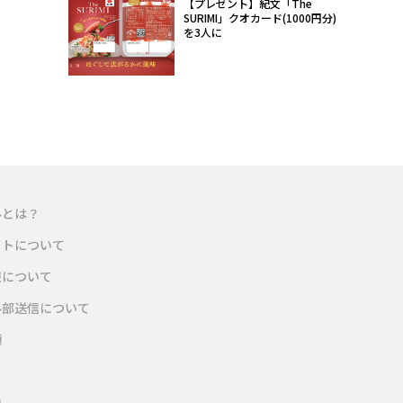
【プレゼント】紀文「The
SURIMI」クオカード(1000円分)
を3人に
ルとは？
イトについて
報について
外部送信について
項
内