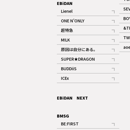
EBiDAN
SE
Lienel
記事
BO
ONE N’ONLY
記事
&T
超特急
記事
TW
M!LK
ギャラリー
記事
ao
原因は自分にある。
記事
SUPER★DRAGON
記事
BUDDiiS
記事
ICEx
記事
EBiDAN NEXT
BMSG
BE:FIRST