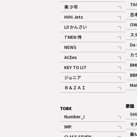
ギャラリー
記事
TA
美 少年
記事
吉
HiHi Jets
記事
OW
Lil かんさい
記事
ス
7 MEN 侍
記事
Da-
NEWS
記事
カ
ACEes
記事
BM
KEY TO LIT
記事
BB
ジュニア
記事
Mai
Ｂ＆ＺＡＩ
記事
歌謡
TOBE
SH
Number_i
記事
モ
IMP.
記事
華
CLASS SEVEN