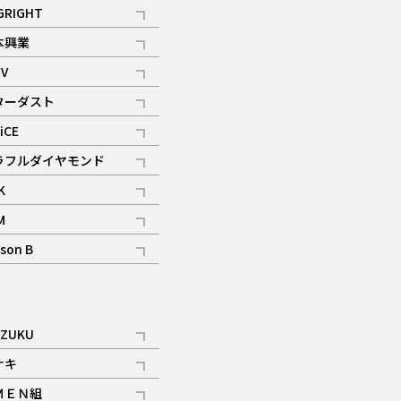
記事
GRIGHT
記事
本興業
記事
V
記事
ターダスト
ギャラリー
記事
iCE
記事
ラフルダイヤモンド
記事
K
記事
M
ギャラリー
記事
son B
ギャラリー
記事
ギャラリー
iZUKU
記事
ナキ
記事
ＭＥＮ組