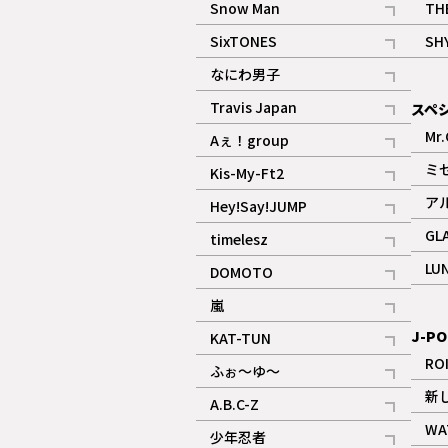
Snow Man
TH
記事
SixTONES
SH
ギャラリー
記事
なにわ男子
ギャラリー
記事
Travis Japan
スペ
記事
Mr.
Aぇ！group
記事
ミ
Kis-My-Ft2
記事
ア
Hey!Say!JUMP
ギャラリー
記事
GL
timelesz
記事
LU
DOMOTO
記事
嵐
記事
J-PO
KAT-TUN
記事
RO
ふぉ～ゆ～
記事
新
A.B.C-Z
記事
WA
少年忍者