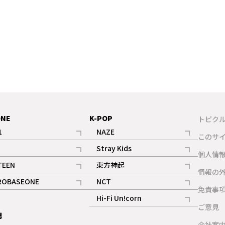
ONE
K-POP
トピク
1
NAZE
このサ
記事
記事
Stray Kids
ギャラリー
個人情
記事
記事
TEEN
東方神起
ギャラリー
情報の
記事
記事
ROBASEONE
NCT
ギャラリー
免責事
記事
記事
Hi-Fi Un!corn
ご意見
記事
男
ギャラリー
会社案