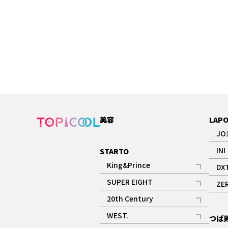
美容
LAP
JO
INI
STARTO
King&Prince
DX
記事
SUPER EIGHT
ZE
記事
20th Century
記事
WEST.
つば
記事