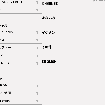
E SUPER FRUIT
ONSENSE
記事
Y
ギャラリー
記事
ききみみ
シャル
Children
イケメン
記事
セス
記事
その他
ルフィー
記事
AY
記事
ENGLISH
NA SEA
記事
P
IROM
記事
しい地図
記事
TWING