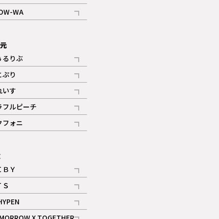
記事
OW-WA
記事
次元
ぅるりぶ
記事
とぷり
記事
れいす
ギャラリー
記事
ラフルピーチ
ギャラリー
記事
クフォニ
記事
E
ＩＢＹ
記事
ＴＳ
記事
HYPEN
記事
MORROW X TOGETHER