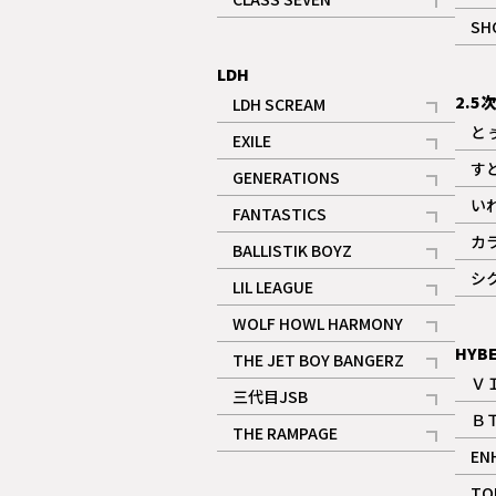
記事
SH
LDH
2.5
LDH SCREAM
記事
と
EXILE
記事
す
GENERATIONS
記事
い
FANTASTICS
記事
カ
BALLISTIK BOYZ
記事
シ
LIL LEAGUE
記事
WOLF HOWL HARMONY
記事
HYB
THE JET BOY BANGERZ
Ｖ
記事
三代目JSB
Ｂ
記事
THE RAMPAGE
EN
記事
ギャラリー
TO