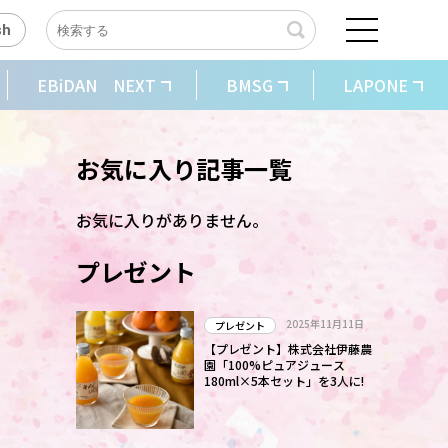
sh
EBiDAN NEXT
BMSG
LAPONE
お気に入り記事一覧
お気に入りがありません。
プレゼント
2025年11月11日
プレゼント
【プレゼント】株式会社伊藤農
園「100%ピュアジュース
180ml×5本セット」を3人に!