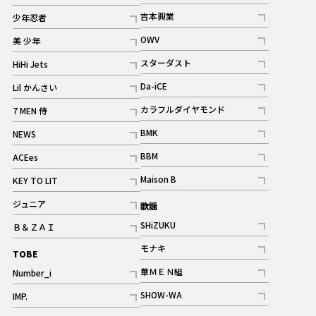
記事
記事
吉本興業
少年忍者
ギャラリー
記事
記事
OWV
美 少年
記事
記事
スターダスト
HiHi Jets
ギャラリー
記事
記事
Da-iCE
Lil かんさい
記事
記事
カラフルダイヤモンド
7 MEN 侍
記事
記事
BMK
NEWS
記事
記事
BBM
ACEes
ギャラリー
記事
記事
Maison B
KEY TO LIT
ギャラリー
記事
記事
ジュニア
歌謡
ギャラリー
記事
SHiZUKU
Ｂ＆ＺＡＩ
記事
記事
モナキ
TOBE
記事
華ＭＥＮ組
Number_i
記事
記事
SHOW-WA
IMP.
記事
記事