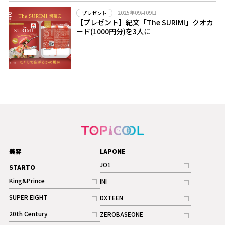
2025年09月09日
プレゼント
【プレゼント】紀文「The SURIMI」クオカ
ード(1000円分)を3人に
美容
LAPONE
JO1
STARTO
記事
King&Prince
INI
ギャラリー
記事
記事
SUPER EIGHT
DXTEEN
ギャラリー
記事
記事
20th Century
ZEROBASEONE
ギャラリー
記事