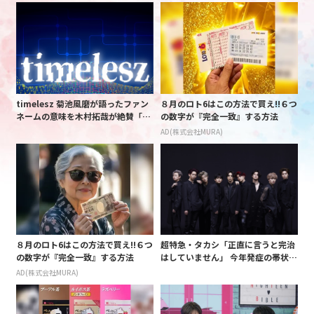
timelesz 菊池風磨が語ったファン
８月のロト6はこの方法で買え!!６つ
ネームの意味を木村拓哉が絶賛「考
の数字が『完全一致』する方法
えてるな」「素敵だと思います」
AD(株式会社MURA)
８月のロト6はこの方法で買え!!６つ
超特急・タカシ「正直に言うと完治
の数字が『完全一致』する方法
はしていません」 今年発症の帯状疱
疹(ほうしん)の症状について本心告
AD(株式会社MURA)
白 後遺症も語る