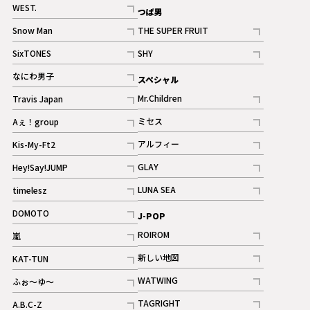
記事
WEST.
つば男
記事
Snow Man
THE SUPER FRUIT
記事
記事
SixTONES
SHY
ギャラリー
ギャラリー
記事
記事
なにわ男子
スペシャル
ギャラリー
記事
Mr.Children
Travis Japan
記事
記事
ミセス
Aぇ！group
記事
記事
アルフィー
Kis-My-Ft2
記事
記事
GLAY
Hey!Say!JUMP
ギャラリー
記事
記事
LUNA SEA
timelesz
記事
記事
DOMOTO
J-POP
記事
ROIROM
嵐
記事
記事
新しい地図
KAT-TUN
記事
記事
WATWING
ふぉ～ゆ～
記事
記事
TAGRIGHT
A.B.C-Z