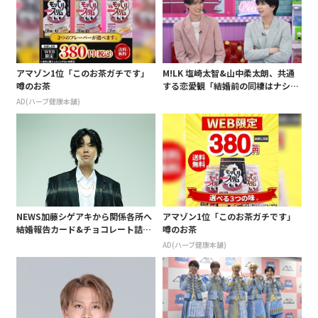
アマゾン1位「このお茶ガチです」
M!LK 塩崎太智&山中柔太朗、共通
噂のお茶
する恋愛観「結婚前の同棲はナシ」
と明かすも最後は決意がグラグラ?
AD(ハーブ健康本舗)
NEWS加藤シゲアキから関係各所へ
アマゾン1位「このお茶ガチです」
結婚報告カード&チョコレート詰め
噂のお茶
合わせ、小説家らしく哲学者の名言
AD(ハーブ健康本舗)
も添えて