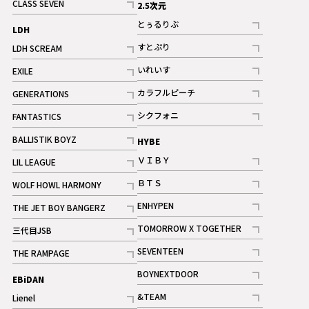
CLASS SEVEN
2.5次元
記事
とぅるりぶ
LDH
記事
すとぷり
LDH SCREAM
記事
記事
いれいす
EXILE
ギャラリー
記事
記事
カラフルピーチ
GENERATIONS
ギャラリー
記事
記事
シクフォニ
FANTASTICS
記事
記事
BALLISTIK BOYZ
HYBE
記事
ＶＩＢＹ
LIL LEAGUE
記事
記事
ＢＴＳ
WOLF HOWL HARMONY
記事
記事
ENHYPEN
THE JET BOY BANGERZ
記事
記事
TOMORROW X TOGETHER
三代目JSB
記事
記事
SEVENTEEN
THE RAMPAGE
ギャラリー
記事
記事
BOYNEXTDOOR
EBiDAN
ギャラリー
記事
&TEAM
Lienel