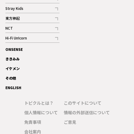
記事
Stray Kids
記事
東方神起
記事
NCT
記事
Hi-Fi Un!corn
記事
ONSENSE
ギャラリー
ききみみ
イケメン
その他
ENGLISH
トピクルとは？
このサイトについて
個人情報について
情報の外部送信について
免責事項
ご意見
会社案内