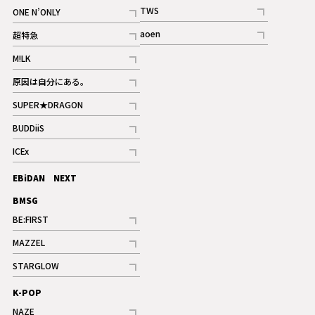
記事
記事
TWS
ONE N’ONLY
ギャラリー
記事
記事
aoen
超特急
記事
記事
M!LK
ギャラリー
記事
原因は自分にある。
記事
SUPER★DRAGON
記事
BUDDiiS
記事
ICEx
記事
EBiDAN NEXT
BMSG
BE:FIRST
記事
MAZZEL
ギャラリー
記事
STARGLOW
ギャラリー
記事
K-POP
NAZE