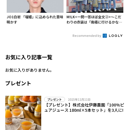
JO1白岩 「瑠姫」に込められた意味
M!LK<一問一答ほぼ全文②>～こだ
明かす
わりの衣装は「南極に行けるかなと
いうくらい厚着」～
Recommended by
お気に入り記事一覧
お気に入りがありません。
プレゼント
2025年11月11日
プレゼント
【プレゼント】株式会社伊藤農園「100%ピ
ュアジュース 180ml×5本セット」を3人に!