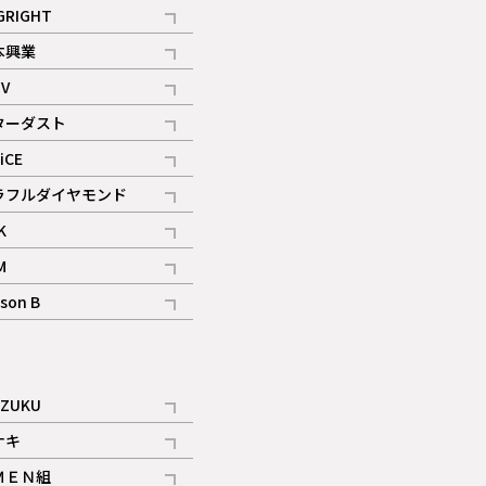
記事
GRIGHT
記事
本興業
記事
V
記事
ターダスト
ギャラリー
記事
iCE
記事
ラフルダイヤモンド
記事
K
記事
M
ギャラリー
記事
son B
ギャラリー
記事
ギャラリー
iZUKU
記事
ナキ
記事
ＭＥＮ組