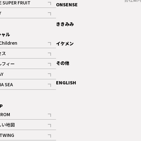
E SUPER FRUIT
ONSENSE
記事
Y
ギャラリー
記事
ききみみ
シャル
Children
イケメン
記事
セス
記事
その他
ルフィー
記事
AY
記事
ENGLISH
NA SEA
記事
P
IROM
記事
しい地図
記事
TWING