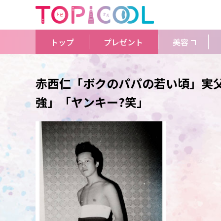
トップ
プレゼント
美容
赤西仁「ボクのパパの若い頃」実父
強」「ヤンキー?笑」