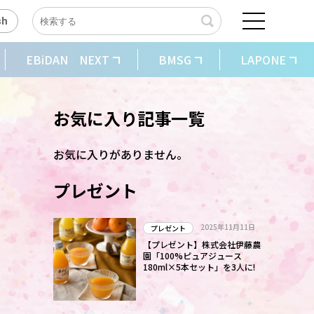
sh
EBiDAN NEXT
BMSG
LAPONE
お気に入り記事一覧
お気に入りがありません。
プレゼント
2025年11月11日
プレゼント
【プレゼント】株式会社伊藤農
園「100%ピュアジュース
180ml×5本セット」を3人に!