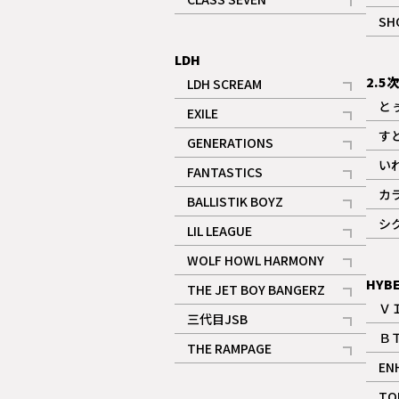
記事
SH
LDH
2.5
LDH SCREAM
記事
と
EXILE
記事
す
GENERATIONS
記事
い
FANTASTICS
記事
カ
BALLISTIK BOYZ
記事
シ
LIL LEAGUE
記事
WOLF HOWL HARMONY
記事
HYB
THE JET BOY BANGERZ
Ｖ
記事
三代目JSB
Ｂ
記事
THE RAMPAGE
EN
記事
ギャラリー
TO