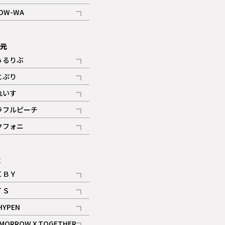
記事
OW-WA
記事
次元
ぅるりぶ
記事
とぷり
記事
れいす
ギャラリー
記事
ラフルピーチ
ギャラリー
記事
クフォニ
記事
E
ＩＢＹ
記事
ＴＳ
記事
HYPEN
記事
MORROW X TOGETHER