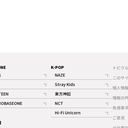
ONE
K-POP
トピク
1
NAZE
このサ
記事
記事
Stray Kids
ギャラリー
個人情
記事
記事
TEEN
東方神起
ギャラリー
情報の
記事
記事
ROBASEONE
NCT
ギャラリー
免責事
記事
記事
Hi-Fi Un!corn
ご意見
記事
男
ギャラリー
会社案