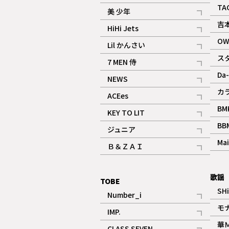
ギャラリー
記事
TA
美 少年
記事
吉
HiHi Jets
記事
OW
Lil かんさい
記事
ス
7 MEN 侍
記事
Da-
NEWS
記事
カ
ACEes
記事
BM
KEY TO LIT
記事
BB
ジュニア
記事
Mai
Ｂ＆ＺＡＩ
記事
歌謡
TOBE
SH
Number_i
記事
モ
IMP.
記事
華
CLASS SEVEN