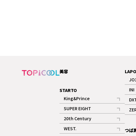
美容
LAP
JO
INI
STARTO
King&Prince
DX
記事
SUPER EIGHT
ZE
記事
20th Century
記事
WEST.
つば
記事