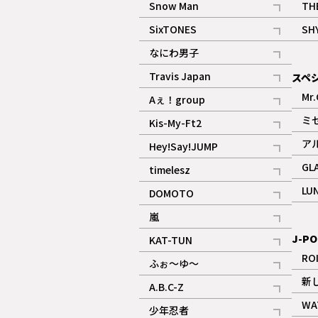
Snow Man
TH
記事
SixTONES
SH
ギャラリー
記事
なにわ男子
ギャラリー
記事
Travis Japan
スペ
記事
Mr.
Aぇ！group
記事
ミ
Kis-My-Ft2
記事
ア
Hey!Say!JUMP
ギャラリー
記事
GL
timelesz
記事
LU
DOMOTO
記事
嵐
記事
J-PO
KAT-TUN
記事
RO
ふぉ～ゆ～
記事
新
A.B.C-Z
記事
WA
少年忍者