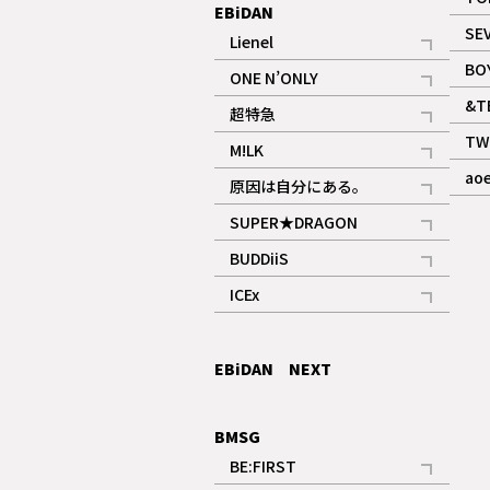
EBiDAN
SE
Lienel
記事
BO
ONE N’ONLY
記事
&T
超特急
記事
TW
M!LK
ギャラリー
記事
ao
原因は自分にある。
記事
SUPER★DRAGON
記事
BUDDiiS
記事
ICEx
記事
EBiDAN NEXT
BMSG
BE:FIRST