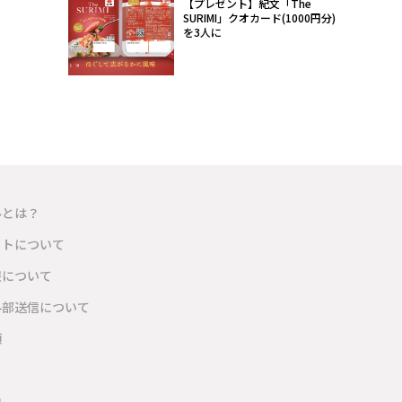
【プレゼント】紀文「The
SURIMI」クオカード(1000円分)
を3人に
ルとは？
イトについて
報について
外部送信について
項
内