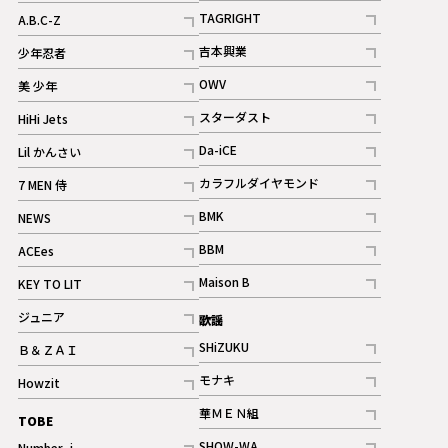
記事
記事
TAGRIGHT
A.B.C-Z
記事
記事
吉本興業
少年忍者
ギャラリー
記事
記事
OWV
美 少年
記事
記事
スターダスト
HiHi Jets
ギャラリー
記事
記事
Da-iCE
Lil かんさい
記事
記事
カラフルダイヤモンド
7 MEN 侍
記事
記事
BMK
NEWS
記事
記事
BBM
ACEes
ギャラリー
記事
記事
Maison B
KEY TO LIT
ギャラリー
記事
記事
ジュニア
歌謡
ギャラリー
記事
SHiZUKU
Ｂ＆ＺＡＩ
記事
記事
モナキ
Howzit
記事
記事
華ＭＥＮ組
TOBE
記事
SHOW-WA
Number_i