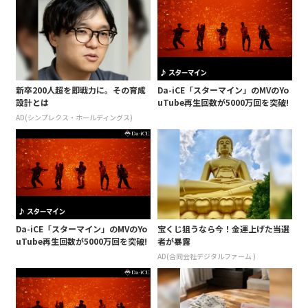
新卒200人超を即戦力に。その育成
Da-iCE「スターマイン」のMVのYo
設計とは
uTube再生回数が5000万回を突破!
AD(シンプレクス・ホールディングス)
Da-iCE「スターマイン」のMVのYo
宝くじ狙うなら今！金運上げた当選
uTube再生回数が5000万回を突破!
者が暴露
AD(合同会社デジタルファーム )