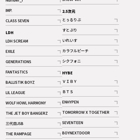
記事
記事
IMP.
2.5次元
記事
とぅるりぶ
CLASS SEVEN
記事
記事
すとぷり
LDH
記事
いれいす
LDH SCREAM
ギャラリー
記事
記事
カラフルピーチ
EXILE
ギャラリー
記事
記事
シクフォニ
GENERATIONS
記事
記事
FANTASTICS
HYBE
記事
ＶＩＢＹ
BALLISTIK BOYZ
記事
記事
ＢＴＳ
LIL LEAGUE
記事
記事
ENHYPEN
WOLF HOWL HARMONY
記事
記事
TOMORROW X TOGETHER
THE JET BOY BANGERZ
記事
記事
SEVENTEEN
三代目JSB
ギャラリー
記事
記事
BOYNEXTDOOR
THE RAMPAGE
記事