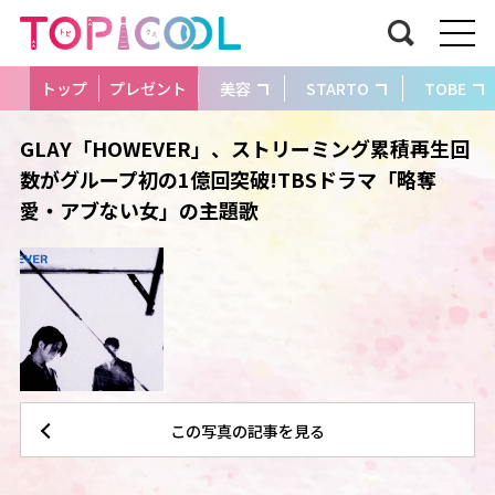
トップ
プレゼント
美容
STARTO
TOBE
GLAY「HOWEVER」、ストリーミング累積再生回
数がグループ初の1億回突破!TBSドラマ「略奪
愛・アブない女」の主題歌
この写真の記事を見る