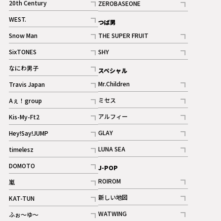
20th Century
ZEROBASEONE
ギャラリー
記事
記事
WEST.
つば男
記事
Snow Man
THE SUPER FRUIT
記事
記事
SixTONES
SHY
ギャラリー
ギャラリー
記事
記事
なにわ男子
スペシャル
ギャラリー
記事
Mr.Children
Travis Japan
記事
記事
ミセス
Aぇ！group
記事
記事
アルフィー
Kis-My-Ft2
記事
記事
GLAY
Hey!Say!JUMP
ギャラリー
記事
記事
LUNA SEA
timelesz
記事
記事
DOMOTO
J-POP
記事
ROIROM
嵐
記事
記事
新しい地図
KAT-TUN
記事
記事
WATWING
ふぉ～ゆ～