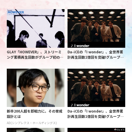
GLAY「HOWEVER」、ストリーミ
Da-iCEの「I wonder」、全世界累
ング累積再生回数がグループ初の1
計再生回数1億回を突破!グループ史
億回突破!TBSドラマ「略奪愛・ア
上最速の4カ月で
ブない女」の主題歌
新卒200人超を即戦力に。その育成
Da-iCEの「I wonder」、全世界累
設計とは
計再生回数1億回を突破!グループ史
上最速の4カ月で
AD(シンプレクス・ホールディングス)