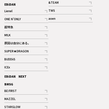
記事
&TEAM
EBiDAN
ギャラリー
記事
TWS
Lienel
ギャラリー
記事
記事
aoen
ONE N’ONLY
記事
記事
超特急
記事
M!LK
ギャラリー
記事
原因は自分にある。
記事
SUPER★DRAGON
記事
BUDDiiS
記事
ICEx
記事
EBiDAN NEXT
BMSG
BE:FIRST
記事
MAZZEL
ギャラリー
記事
STARGLOW