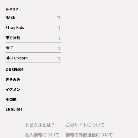
ギャラリー
記事
K-POP
NAZE
記事
Stray Kids
記事
東方神起
記事
NCT
記事
Hi-Fi Un!corn
記事
ONSENSE
ギャラリー
ききみみ
イケメン
その他
ENGLISH
トピクルとは？
このサイトについて
個人情報について
情報の外部送信について