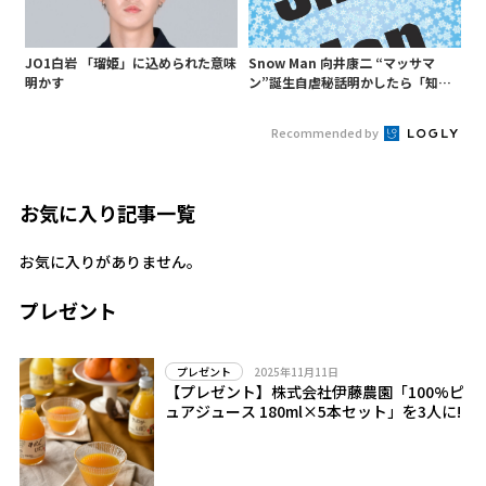
JO1白岩 「瑠姫」に込められた意味
Snow Man 向井康二 “マッサマ
明かす
ン”誕生自虐秘話明かしたら「知ら
ないようじゃ無理か」というあ
の“○○構文”が…
Recommended by
お気に入り記事一覧
お気に入りがありません。
プレゼント
2025年11月11日
プレゼント
【プレゼント】株式会社伊藤農園「100%ピ
ュアジュース 180ml×5本セット」を3人に!