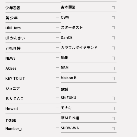
記事
記事
吉本興業
少年忍者
ギャラリー
記事
記事
OWV
美 少年
記事
記事
スターダスト
HiHi Jets
ギャラリー
記事
記事
Da-iCE
Lil かんさい
記事
記事
カラフルダイヤモンド
7 MEN 侍
記事
記事
BMK
NEWS
記事
記事
BBM
ACEes
ギャラリー
記事
記事
Maison B
KEY TO LIT
ギャラリー
記事
記事
ジュニア
歌謡
ギャラリー
記事
SHiZUKU
Ｂ＆ＺＡＩ
記事
記事
モナキ
Howzit
記事
記事
華ＭＥＮ組
TOBE
記事
SHOW-WA
Number_i
記事
記事