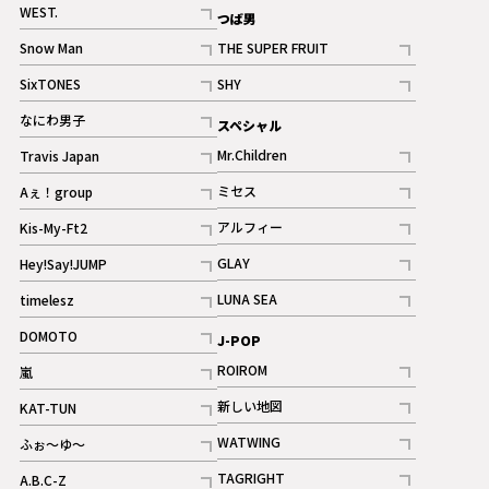
記事
WEST.
つば男
記事
Snow Man
THE SUPER FRUIT
記事
記事
SixTONES
SHY
ギャラリー
ギャラリー
記事
記事
なにわ男子
スペシャル
ギャラリー
記事
Mr.Children
Travis Japan
記事
記事
ミセス
Aぇ！group
記事
記事
アルフィー
Kis-My-Ft2
記事
記事
GLAY
Hey!Say!JUMP
ギャラリー
記事
記事
LUNA SEA
timelesz
記事
記事
DOMOTO
J-POP
記事
ROIROM
嵐
記事
記事
新しい地図
KAT-TUN
記事
記事
WATWING
ふぉ～ゆ～
記事
記事
TAGRIGHT
A.B.C-Z