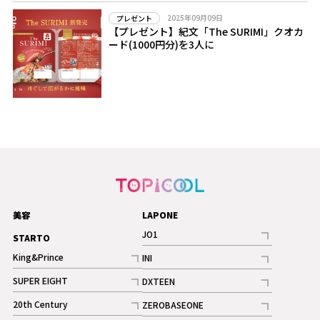
2025年09月09日
プレゼント
【プレゼント】紀文「The SURIMI」クオカ
ード(1000円分)を3人に
美容
LAPONE
JO1
STARTO
記事
King&Prince
INI
ギャラリー
記事
記事
SUPER EIGHT
DXTEEN
ギャラリー
記事
記事
20th Century
ZEROBASEONE
ギャラリー
記事