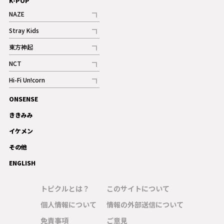
K-POP
NAZE
記事
Stray Kids
記事
東方神起
記事
NCT
記事
Hi-Fi Un!corn
記事
ONSENSE
ギャラリー
ききみみ
イケメン
その他
ENGLISH
トピクルとは？
このサイトについて
個人情報について
情報の外部送信について
免責事項
ご意見