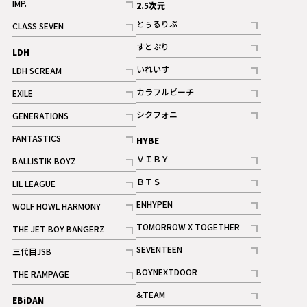
IMP.
2.5次元
記事
とぅるりぶ
CLASS SEVEN
記事
記事
すとぷり
LDH
記事
いれいす
LDH SCREAM
ギャラリー
記事
記事
カラフルピーチ
EXILE
ギャラリー
記事
記事
シクフォニ
GENERATIONS
記事
記事
FANTASTICS
HYBE
記事
ＶＩＢＹ
BALLISTIK BOYZ
記事
記事
ＢＴＳ
LIL LEAGUE
記事
記事
ENHYPEN
WOLF HOWL HARMONY
記事
記事
TOMORROW X TOGETHER
THE JET BOY BANGERZ
記事
記事
SEVENTEEN
三代目JSB
ギャラリー
記事
記事
BOYNEXTDOOR
THE RAMPAGE
記事
記事
&TEAM
EBiDAN
ギャラリー