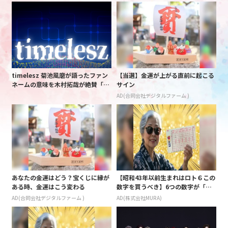
timelesz 菊池風磨が語ったファン
【当選】金運が上がる直前に起こる
ネームの意味を木村拓哉が絶賛「考
サイン
えてるな」「素敵だと思います」
AD(合同会社デジタルファーム )
あなたの金運はどう？宝くじに縁が
【昭和43年以前生まれはロト６この
ある時、金運はこう変わる
数字を買うべき】6つの数字が「完
全一致」する方法
AD(合同会社デジタルファーム )
AD(株式会社MURA)