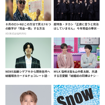
８月のロト6はこの方法で買え!!６つ
超特急・タカシ「正直に言うと完治
の数字が『完全一致』する方法
はしていません」 今年発症の帯状疱
疹(ほうしん)の症状について本心告
AD(株式会社MURA)
白 後遺症も語る
NEWS加藤シゲアキから関係各所へ
M!LK 塩崎太智&山中柔太朗、共通
結婚報告カード&チョコレート詰め
する恋愛観「結婚前の同棲はナシ」
合わせ、小説家らしく哲学者の名言
と明かすも最後は決意がグラグラ?
も添えて