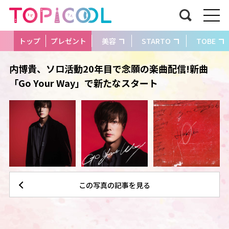
トップ
プレゼント
美容
STARTO
TOBE
内博貴、ソロ活動20年目で念願の楽曲配信!新曲
「Go Your Way」で新たなスタート
この写真の記事を見る