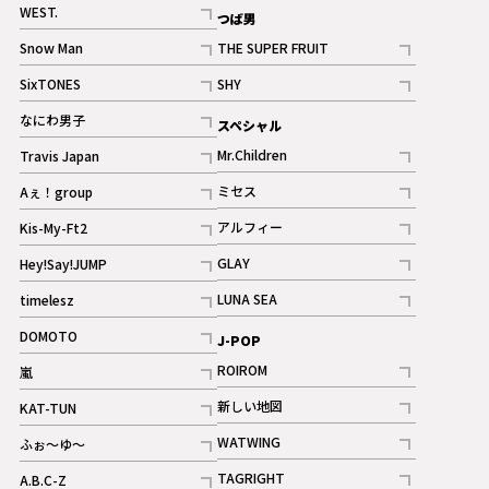
記事
WEST.
つば男
記事
Snow Man
THE SUPER FRUIT
記事
記事
SixTONES
SHY
ギャラリー
ギャラリー
記事
記事
なにわ男子
スペシャル
ギャラリー
記事
Mr.Children
Travis Japan
記事
記事
ミセス
Aぇ！group
記事
記事
アルフィー
Kis-My-Ft2
記事
記事
GLAY
Hey!Say!JUMP
ギャラリー
記事
記事
LUNA SEA
timelesz
記事
記事
DOMOTO
J-POP
記事
ROIROM
嵐
記事
記事
新しい地図
KAT-TUN
記事
記事
WATWING
ふぉ～ゆ～
記事
記事
TAGRIGHT
A.B.C-Z