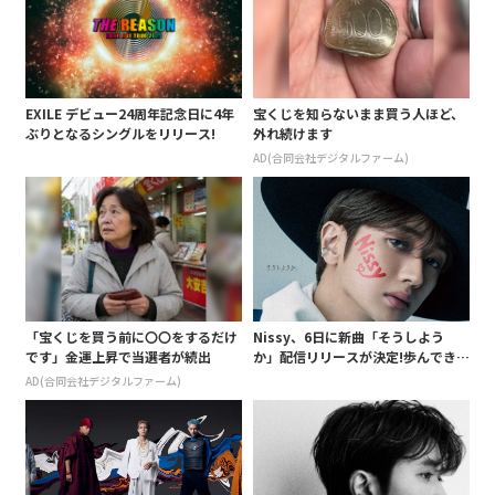
EXILE デビュー24周年記念日に4年
宝くじを知らないまま買う人ほど、
ぶりとなるシングルをリリース!
外れ続けます
AD(合同会社デジタルファーム)
「宝くじを買う前に〇〇をするだけ
Nissy、6日に新曲「そうしよう
です」金運上昇で当選者が続出
か」配信リリースが決定!歩んできた
ソロ11年間の想いをのせた楽曲に
AD(合同会社デジタルファーム)