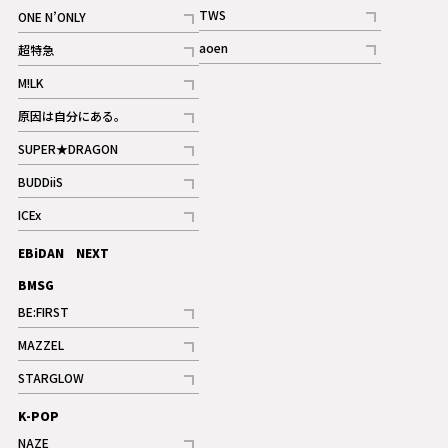
記事
記事
TWS
ONE N’ONLY
ギャラリー
記事
記事
aoen
超特急
記事
記事
M!LK
ギャラリー
記事
原因は自分にある。
記事
SUPER★DRAGON
記事
BUDDiiS
記事
ICEx
記事
EBiDAN NEXT
BMSG
BE:FIRST
記事
MAZZEL
ギャラリー
記事
STARGLOW
ギャラリー
記事
K-POP
NAZE