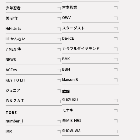
記事
記事
吉本興業
少年忍者
ギャラリー
記事
記事
OWV
美 少年
記事
記事
スターダスト
HiHi Jets
ギャラリー
記事
記事
Da-iCE
Lil かんさい
記事
記事
カラフルダイヤモンド
7 MEN 侍
記事
記事
BMK
NEWS
記事
記事
BBM
ACEes
ギャラリー
記事
記事
Maison B
KEY TO LIT
ギャラリー
記事
記事
ジュニア
歌謡
ギャラリー
記事
SHiZUKU
Ｂ＆ＺＡＩ
記事
記事
モナキ
TOBE
記事
華ＭＥＮ組
Number_i
記事
記事
SHOW-WA
IMP.
記事
記事