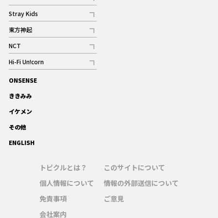
記事
Stray Kids
記事
東方神起
記事
NCT
記事
Hi-Fi Un!corn
記事
ONSENSE
ギャラリー
ききみみ
イケメン
その他
ENGLISH
トピクルとは？
このサイトについて
個人情報について
情報の外部送信について
免責事項
ご意見
会社案内