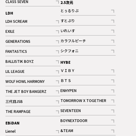
CLASS SEVEN
2.5次元
記事
とぅるりぶ
LDH
記事
すとぷり
LDH SCREAM
記事
記事
いれいす
EXILE
ギャラリー
記事
記事
カラフルピーチ
GENERATIONS
ギャラリー
記事
記事
シクフォニ
FANTASTICS
記事
記事
BALLISTIK BOYZ
HYBE
記事
ＶＩＢＹ
LIL LEAGUE
記事
記事
ＢＴＳ
WOLF HOWL HARMONY
記事
記事
ENHYPEN
THE JET BOY BANGERZ
記事
記事
TOMORROW X TOGETHER
三代目JSB
記事
記事
SEVENTEEN
THE RAMPAGE
ギャラリー
記事
記事
BOYNEXTDOOR
EBiDAN
ギャラリー
記事
&TEAM
Lienel