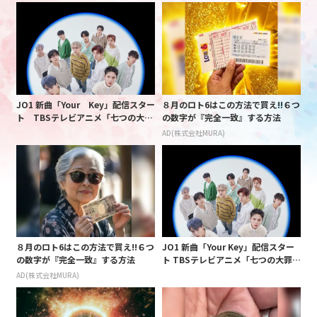
JO1 新曲「Your Key」配信スター
８月のロト6はこの方法で買え!!６つ
ト TBSテレビアニメ「七つの大
の数字が『完全一致』する方法
罪 黙示録の四騎士」の新たなオー
AD(株式会社MURA)
プニング曲として書き下ろし
８月のロト6はこの方法で買え!!６つ
JO1 新曲「Your Key」配信スター
の数字が『完全一致』する方法
ト TBSテレビアニメ「七つの大罪
黙示録の四騎士」の新たなオープニ
AD(株式会社MURA)
ング曲として書き下ろし