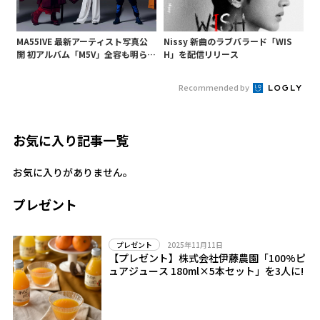
MA55IVE 最新アーティスト写真公
Nissy 新曲のラブバラード「WIS
開 初アルバム「M5V」全容も明らか
H」を配信リリース
に 新曲「Xscape」「Be Your Ma
n」も収録
Recommended by
お気に入り記事一覧
お気に入りがありません。
プレゼント
2025年11月11日
プレゼント
【プレゼント】株式会社伊藤農園「100%ピ
ュアジュース 180ml×5本セット」を3人に!