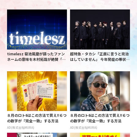
timelesz 菊池風磨が語ったファン
超特急・タカシ「正直に言うと完治
ネームの意味を木村拓哉が絶賛「考
はしていません」 今年発症の帯状疱
えてるな」「素敵だと思います」
疹(ほうしん)の症状について本心告
白 後遺症も語る
８月のロト6はこの方法で買え!!６つ
８月のロト6はこの方法で買え!!６つ
の数字が『完全一致』する方法
の数字が『完全一致』する方法
AD(株式会社MURA)
AD(株式会社MURA)