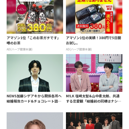
アマゾン1位「このお茶ガチです」
アマゾン1位の実績！380円で5日間
噂のお茶
お試し。
AD(ハーブ健康本舗)
AD(ハーブ健康本舗)
NEWS加藤シゲアキから関係各所へ
M!LK 塩崎太智&山中柔太朗、共通
結婚報告カード&チョコレート詰め
する恋愛観「結婚前の同棲はナシ」
合わせ、小説家らしく哲学者の名言
と明かすも最後は決意がグラグラ?
も添えて