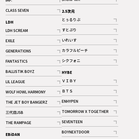
記事
記事
CLASS SEVEN
2.5次元
記事
とぅるりぶ
LDH
記事
すとぷり
LDH SCREAM
記事
記事
いれいす
EXILE
ギャラリー
記事
記事
カラフルピーチ
GENERATIONS
ギャラリー
記事
記事
シクフォニ
FANTASTICS
記事
記事
BALLISTIK BOYZ
HYBE
記事
ＶＩＢＹ
LIL LEAGUE
記事
記事
ＢＴＳ
WOLF HOWL HARMONY
記事
記事
ENHYPEN
THE JET BOY BANGERZ
記事
記事
TOMORROW X TOGETHER
三代目JSB
記事
記事
SEVENTEEN
THE RAMPAGE
ギャラリー
記事
記事
BOYNEXTDOOR
EBiDAN
ギャラリー
記事