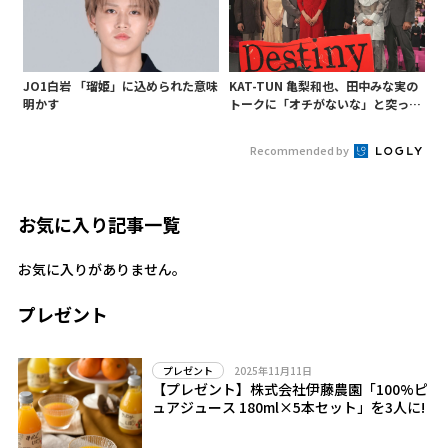
JO1白岩 「瑠姫」に込められた意味
KAT-TUN 亀梨和也、田中みな実の
明かす
トークに「オチがないな」と突っ込
み! 「Destiny」試写会に登場
Recommended by
お気に入り記事一覧
お気に入りがありません。
プレゼント
2025年11月11日
プレゼント
【プレゼント】株式会社伊藤農園「100%ピ
ュアジュース 180ml×5本セット」を3人に!