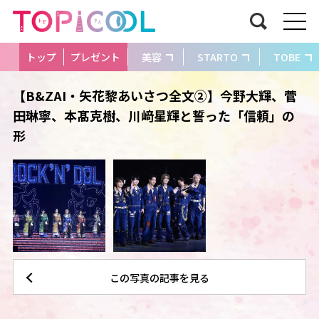
トップ
プレゼント
美容
STARTO
TOBE
【B&ZAI・矢花黎あいさつ全文②】今野大輝、菅
田琳寧、本髙克樹、川﨑星輝と誓った「信頼」の
形
この写真の記事を見る