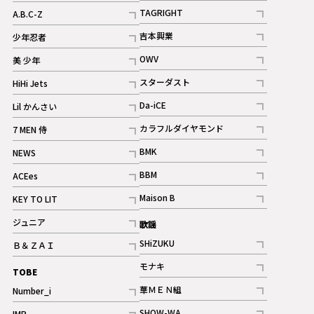
記事
記事
TAGRIGHT
A.B.C-Z
記事
記事
吉本興業
少年忍者
ギャラリー
記事
記事
OWV
美 少年
記事
記事
スターダスト
HiHi Jets
ギャラリー
記事
記事
Da-iCE
Lil かんさい
記事
記事
カラフルダイヤモンド
7 MEN 侍
記事
記事
BMK
NEWS
記事
記事
BBM
ACEes
ギャラリー
記事
記事
Maison B
KEY TO LIT
ギャラリー
記事
記事
ジュニア
歌謡
ギャラリー
記事
SHiZUKU
Ｂ＆ＺＡＩ
記事
記事
モナキ
TOBE
記事
華ＭＥＮ組
Number_i
記事
記事
SHOW-WA
IMP.