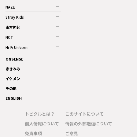
NAZE
記事
Stray Kids
記事
東方神起
記事
NCT
記事
Hi-Fi Un!corn
記事
ONSENSE
ギャラリー
ききみみ
イケメン
その他
ENGLISH
トピクルとは？
このサイトについて
個人情報について
情報の外部送信について
免責事項
ご意見