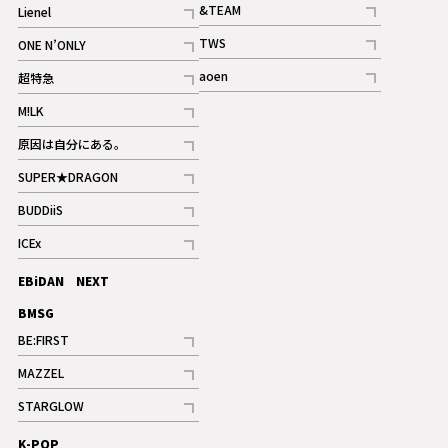
&TEAM
Lienel
記事
記事
TWS
ONE N’ONLY
ギャラリー
記事
記事
aoen
超特急
記事
記事
M!LK
ギャラリー
記事
原因は自分にある。
記事
SUPER★DRAGON
記事
BUDDiiS
記事
ICEx
記事
EBiDAN NEXT
BMSG
BE:FIRST
記事
MAZZEL
ギャラリー
記事
STARGLOW
ギャラリー
記事
K-POP