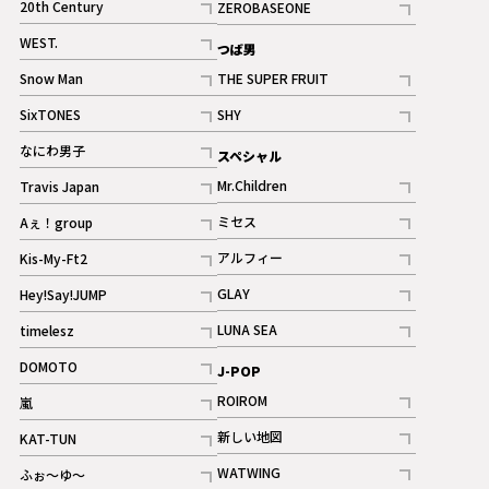
20th Century
ZEROBASEONE
ギャラリー
記事
記事
WEST.
つば男
記事
Snow Man
THE SUPER FRUIT
記事
記事
SixTONES
SHY
ギャラリー
ギャラリー
記事
記事
なにわ男子
スペシャル
ギャラリー
記事
Mr.Children
Travis Japan
記事
記事
ミセス
Aぇ！group
記事
記事
アルフィー
Kis-My-Ft2
記事
記事
GLAY
Hey!Say!JUMP
ギャラリー
記事
記事
LUNA SEA
timelesz
記事
記事
DOMOTO
J-POP
記事
ROIROM
嵐
記事
記事
新しい地図
KAT-TUN
記事
記事
WATWING
ふぉ～ゆ～