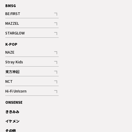
BMSG
BE:FIRST
記事
MAZZEL
ギャラリー
記事
STARGLOW
ギャラリー
記事
K-POP
NAZE
記事
Stray Kids
記事
東方神起
記事
NCT
記事
Hi-Fi Un!corn
記事
ONSENSE
ギャラリー
ききみみ
イケメン
その他