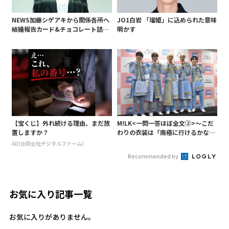
NEWS加藤シゲアキから関係各所へ
JO1白岩 「瑠姫」に込められた意味
結婚報告カード&チョコレート詰め
明かす
合わせ、小説家らしく哲学者の名言
も添えて
【宝くじ】外れ続ける理由、まだ放
M!LK<一問一答ほぼ全文②>～こだ
置しますか？
わりの衣装は「南極に行けるかなと
いうくらい厚着」～
AD(合同会社デジタルファーム)
Recommended by
お気に入り記事一覧
お気に入りがありません。