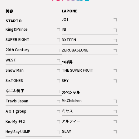
美容
LAPONE
JO1
STARTO
記事
King&Prince
INI
ギャラリー
記事
記事
SUPER EIGHT
DXTEEN
ギャラリー
記事
記事
20th Century
ZEROBASEONE
ギャラリー
記事
記事
WEST.
つば男
記事
Snow Man
THE SUPER FRUIT
記事
記事
SixTONES
SHY
ギャラリー
ギャラリー
記事
記事
なにわ男子
スペシャル
ギャラリー
記事
Mr.Children
Travis Japan
記事
記事
ミセス
Aぇ！group
記事
記事
アルフィー
Kis-My-Ft2
記事
記事
GLAY
Hey!Say!JUMP
ギャラリー
記事
記事