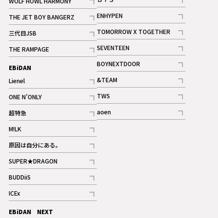
WOLF HOWL HARMONY
記事
記事
ENHYPEN
THE JET BOY BANGERZ
記事
記事
TOMORROW X TOGETHER
三代目JSB
記事
記事
SEVENTEEN
THE RAMPAGE
ギャラリー
記事
記事
BOYNEXTDOOR
EBiDAN
ギャラリー
記事
&TEAM
Lienel
記事
記事
TWS
ONE N’ONLY
ギャラリー
記事
記事
aoen
超特急
記事
記事
M!LK
ギャラリー
記事
原因は自分にある。
記事
SUPER★DRAGON
記事
BUDDiiS
記事
ICEx
記事
EBiDAN NEXT