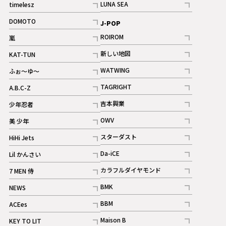
LUNA SEA
timelesz
記事
記事
DOMOTO
J-POP
記事
ROIROM
嵐
記事
記事
新しい地図
KAT-TUN
記事
記事
WATWING
ふぉ～ゆ～
記事
記事
TAGRIGHT
A.B.C-Z
記事
記事
吉本興業
少年忍者
ギャラリー
記事
記事
OWV
美 少年
記事
記事
スターダスト
HiHi Jets
ギャラリー
記事
記事
Da-iCE
Lil かんさい
記事
記事
カラフルダイヤモンド
7 MEN 侍
記事
記事
BMK
NEWS
記事
記事
BBM
ACEes
ギャラリー
記事
記事
Maison B
KEY TO LIT
ギャラリー