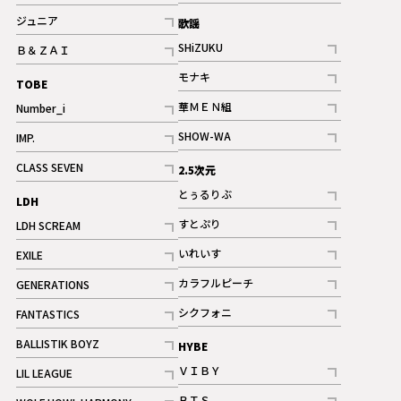
記事
記事
ジュニア
歌謡
ギャラリー
記事
SHiZUKU
Ｂ＆ＺＡＩ
記事
記事
モナキ
TOBE
記事
華ＭＥＮ組
Number_i
記事
記事
SHOW-WA
IMP.
記事
記事
CLASS SEVEN
2.5次元
記事
とぅるりぶ
LDH
記事
すとぷり
LDH SCREAM
記事
記事
いれいす
EXILE
ギャラリー
記事
記事
カラフルピーチ
GENERATIONS
ギャラリー
記事
記事
シクフォニ
FANTASTICS
記事
記事
BALLISTIK BOYZ
HYBE
記事
ＶＩＢＹ
LIL LEAGUE
記事
記事
ＢＴＳ