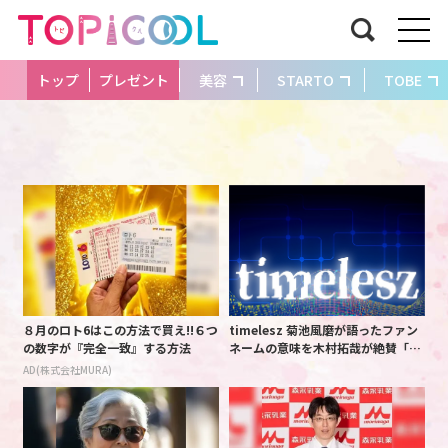
トップ
プレゼント
美容
STARTO
TOBE
８月のロト6はこの方法で買え!!６つ
timelesz 菊池風磨が語ったファン
の数字が『完全一致』する方法
ネームの意味を木村拓哉が絶賛「考
えてるな」「素敵だと思います」
AD(株式会社MURA)