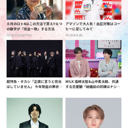
８月のロト6はこの方法で買え!!６つ
アマゾンで大人気！血圧対策はコー
の数字が『完全一致』する方法
ヒーに足してみて
AD(株式会社MURA)
AD(森永乳業)
超特急・タカシ「正直に言うと完治
M!LK 塩崎太智&山中柔太朗、共通
はしていません」 今年発症の帯状疱
する恋愛観「結婚前の同棲はナシ」
疹(ほうしん)の症状について本心告
と明かすも最後は決意がグラグラ?
白 後遺症も語る