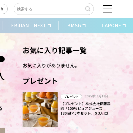
sh
EBiDAN NEXT
BMSG
LAPONE
お気に入り記事一覧
お気に入りがありません。
人
プレゼント
2025年11月11日
プレゼント
【プレゼント】株式会社伊藤農
る
園「100%ピュアジュース
180ml×5本セット」を3人に!