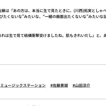
藤は「あの方は、本当に生で見たときに、(川西)拓実としゃ
びたくないな”みたいな、“一緒の画面出たくないな”みたいな
あれは生で見て結構衝撃受けましたね。肌もきれいだし」と、
#ミュージックステーション
#佐藤景瑚
#山田涼介