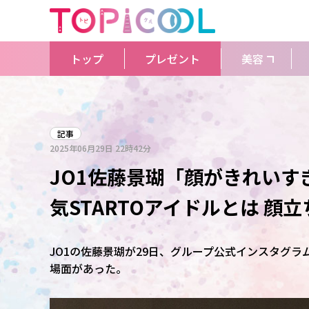
トップ
プレゼント
美容
記事
2025年06月29日
22時42分
JO1佐藤景瑚「顔がきれい
気STARTOアイドルとは 顔
JO1の佐藤景瑚が29日、グループ公式インスタグラム
場面があった。