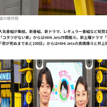
る嵐の櫻井翔
て人気番組が集結。新番組、新ドラマ、レギュラー番組など総勢1
コタツがない家」からはHiHi Jets作間龍斗。新土曜ドラマ
君が死ぬまであと100日」からはHiHi Jetsの髙橋優斗と井上