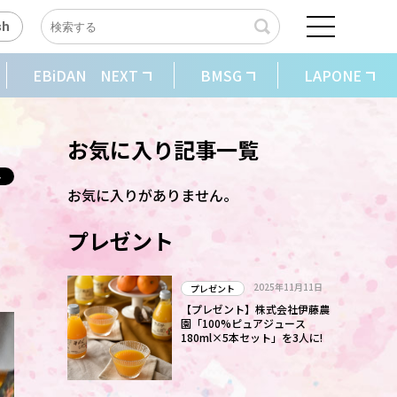
sh
EBiDAN NEXT
BMSG
LAPONE
お気に入り記事一覧
お気に入りがありません。
プレゼント
2025年11月11日
プレゼント
【プレゼント】株式会社伊藤農
園「100%ピュアジュース
180ml×5本セット」を3人に!