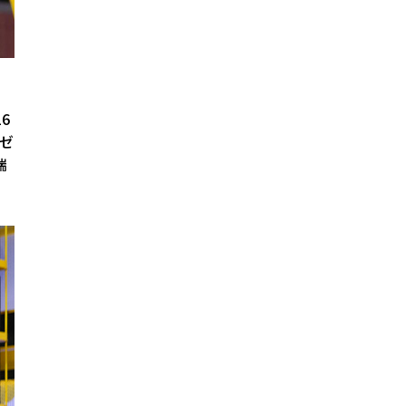
6
「ゼ
瑞