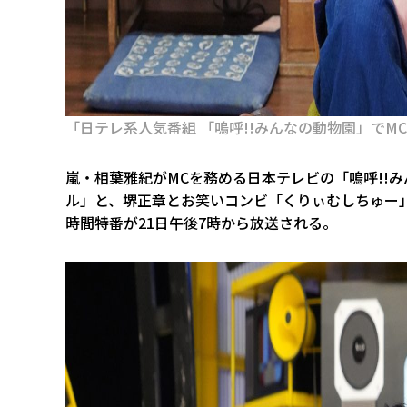
「日テレ系人気番組 「嗚呼!!みんなの動物園」でM
嵐・相葉雅紀がMCを務める日本テレビの「嗚呼!!み
ル」と、堺正章とお笑いコンビ「くりぃむしちゅー」
時間特番が21日午後7時から放送される。