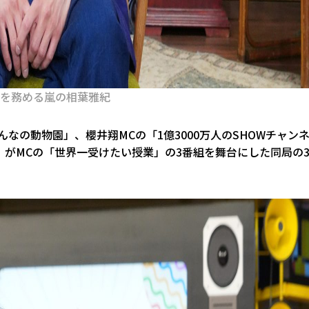
Cを務める嵐の相葉雅紀
んなの動物園」、櫻井翔MCの「1億3000万人のSHOWチャン
がMCの「世界一受けたい授業」の3番組を舞台にした同局の