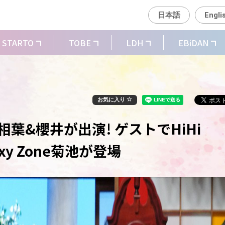
日本語
Engli
STARTO
TOBE
LDH
EBiDAN
お気に入り
葉&櫻井が出演! ゲストでHiHi
y Zone菊池が登場