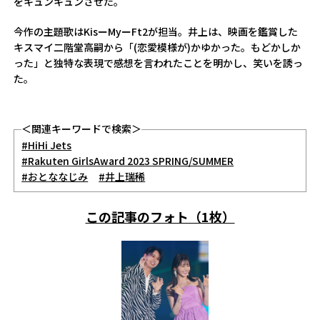
をキュンキュンさせた。
今作の主題歌はKisーMyーFt2が担当。井上は、映画を鑑賞した
キスマイ二階堂高嗣から「(恋愛模様が)かゆかった。もどかしか
った」と独特な表現で感想を言われたことを明かし、笑いを誘っ
た。
＜関連キーワードで検索＞
#HiHi Jets
#Rakuten GirlsAward 2023 SPRING/SUMMER
#おとななじみ
#井上瑞稀
この記事のフォト（1枚）