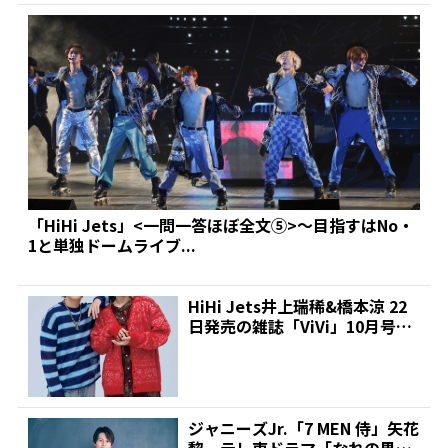
「HiHi Jets」<一問一答ほぼ全文⑤>～目指すはNo・
1と単独ドームライブ...
HiHi Jets井上瑞稀&橋本涼 22
日発売の雑誌「ViVi」10月号に
登場 ...
ジャニーズJr.「7 MEN 侍」矢花
黎 テレ東ドラマ「なれの果て