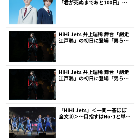
「君が死ぬまであと100日」で
ドラマ単独初...
HiHi Jets 井上瑞稀 舞台「劇走
江戸鴉」の初日に登場「男らし
い殺陣をお届...
HiHi Jets 井上瑞稀 舞台「劇走
江戸鴉」の初日に登場「男らし
い殺陣をお届...
「HiHi Jets」＜一問一答ほぼ
全文⑤＞～目指すはNo･1と単独
ドームライブ...