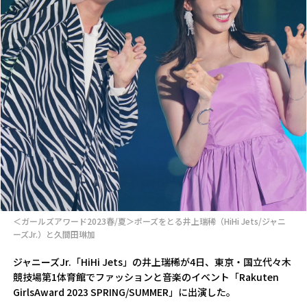
＜ガールズアワード2023春/夏＞ポーズをとる井上瑞稀（HiHi Jets/ジャニ
ーズJr.）と久間田琳加
ジャニーズJr.「HiHi Jets」の井上瑞稀が4日、東京・国立代々木
競技場第1体育館でファッションと音楽のイベント「Rakuten
GirlsAward 2023 SPRING/SUMMER」に出演した。