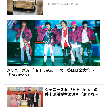
PR(合同会社デジタルファーム )
ジャニーズJr.「HiHi Jets」一問一答ほぼ全文① ～
「Rakuten G...
ジャニーズJr.「HiHi Jets」の
井上瑞稀が主演映画「おとなな
じみ」の初日...