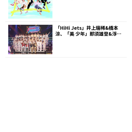
た姿「5人で遊...
「HiHi Jets」井上瑞稀&橋本
涼、「美 少年」那須雄登&浮所
飛貴<一問一答...