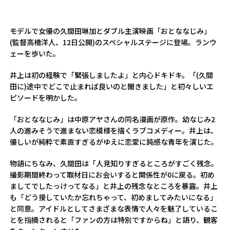
モデルで女優の久間田琳加とダブル主演映画「おとななじみ」
(監督高橋洋人、12日公開)のスペシャルステージに登場。ランウ
ェーを歩いた。
井上は初の経験で「緊張しましたよ」と内心ドキドキ。「(久間
田に)途中でどこで止まれば良いのと聞きました」と初々しいエ
ピソードを明かした。
「おとななじみ」は中原アヤさんの同名漫画が原作。幼なじみ2
人の進みそうで進まない恋模様を描くラブコメディー。井上は、
優しいが純粋で素直すぎるがゆえに恋愛に鈍感な青年を演じた。
物語にちなみ、久間田は「人見知りすぎるところがすごく残念。
撮影期間終わって取材日にお会いすると関係性が0に戻る。初め
ましてでしたっけってなる」と井上の残念なところを暴露。井上
も「どう接していたか忘れちゃって、初めましてみたいになる」
と同意。アイドルとしてさまざまな表情で人々を魅了しているこ
とを指摘されると「ファンの方は特別ですからね」と語り、観客