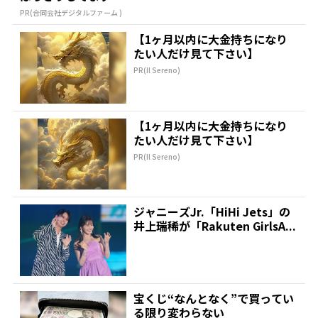
PR(合同会社デジタルファーム )
【1ヶ月以内に大金持ちになり
たい人だけ見て下さい】
PR(Il Sereno)
【1ヶ月以内に大金持ちになり
たい人だけ見て下さい】
PR(Il Sereno)
ジャニーズJr.「HiHi Jets」の
井上瑞稀が「Rakuten GirlsA...
宝くじ“なんとなく”で買ってい
る限り変わらない