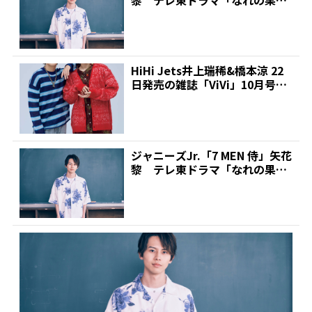
の僕ら」に出演...
HiHi Jets井上瑞稀&橋本涼 22
日発売の雑誌「ViVi」10月号に
登場 ...
ジャニーズJr.「7 MEN 侍」矢花
黎 テレ東ドラマ「なれの果て
の僕ら」に出演...