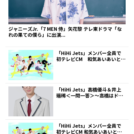
ジャニーズJr.「7 MEN 侍」矢花黎 テレ東ドラマ「な
れの果ての僕ら」に出演...
「HiHi Jets」メンバー全員で
初テレビCM 和気あいあいとし
た姿「5人で遊...
「HiHi Jets」髙橋優斗＆井上
瑞稀＜一問一答＞～高橋はドラ
マで初単独主演、...
「HiHi Jets」メンバー全員で
初テレビCM 和気あいあいとし