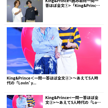
King&Prince<囲み取材一問一
答ほぼ全文①>「King&Prince
とう...
King&Prince＜一問一答ほぼ全文②＞～あえて5人時
代の「Lovin’ y...
King&Prince<一問一答ほぼ全
文②>～あえて5人時代の「Lovi
n’ y...