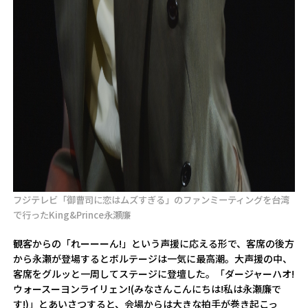
フジテレビ「御曹司に恋はムズすぎる」のファンミーティングを台湾
で行ったKing&Prince永瀬廉
観客からの「れーーーん!」という声援に応える形で、客席の後方
から永瀬が登場するとボルテージは一気に最高潮。大声援の中、
客席をグルッと一周してステージに登壇した。「ダージャーハオ!
ウォースーヨンライリェン!(みなさんこんにちは!私は永瀬廉で
す!)」とあいさつすると、会場からは大きな拍手が巻き起こっ