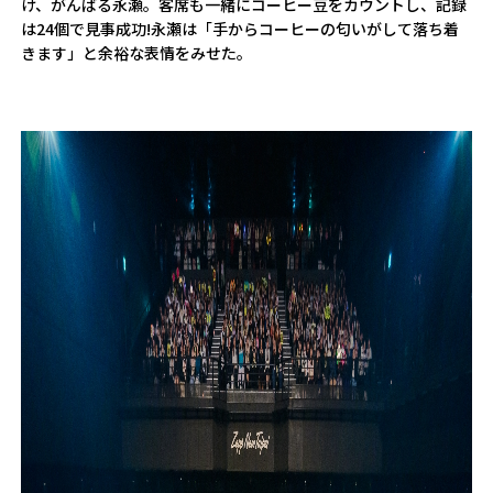
け、がんばる永瀬。客席も一緒にコーヒー豆をカウントし、記録
は24個で見事成功!永瀬は「手からコーヒーの匂いがして落ち着
きます」と余裕な表情をみせた。