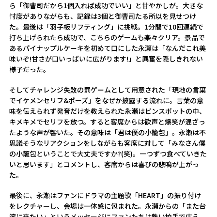
ら「御曹司だから1個入れば成功でいい」と甘やかしが。大きな
忖度がありながらも、記録は3個と御曹司たる所以を見せつけ
た。最後は「羽子板リフティング」に挑戦。1分間で10回連続で
打ち上げられたら成功で、こちらのゲームも楽々クリア。景品で
あるパイナップルケーキを初めて口にした永瀬は「なんだこれ美
味いぞ!甘さが口いっぱいに広がります!」と興奮を隠しきれない
様子だった。
そしてチャレンジ失敗の罰ゲームとして用意された「現地の言葉
でイケメンセリフ&ポーズ」をなぜか披露する流れに。言葉の意
味を伝えられず発音だけを教えられた永瀬はピンスポットの中、
キメキメでセリフを放つ。すると客席からは歓声と爆笑が混ざっ
たような声が響いた。その意味は「君は僕の小籠包」。永瀬は不
思議そうなリアクションをしながらも客席に対して「みなさん僕
の小籠包ということで大丈夫ですか?(笑)。一つずつ食べていきた
いと思います」とコメントし、客席からは喜びの悲鳴が上がっ
た。
最後に、永瀬はファンにドラマの主題歌「HEART」の振り付け
をレクチャーし、会場は一体感に包まれた。永瀬からの「また台
湾に来たい」というメッセージにファンたちは熱い拍手で応え、