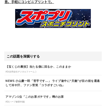
意。手軽にコンビニプリントで。
この話題を深掘りする
【宝くじの裏技】当たる側に回るか、このままか
AD(合同会社デジタルファーム )
NEWS 小山慶一郎「苦手です…」 ライブ途中に“天敵”が目の前を通過
して冷や汗、ファン苦笑「コラボすごいね」
アマゾン1位「このお茶ガチです」噂のお茶
AD(ハーブ健康本舗)