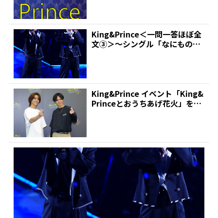
King&Prince＜一問一答ほぼ全
文③＞～シングル「なにもの」
への手応え＆フ...
King&Prince イベント「King&
Princeとおうちあげ花火」を開
催...