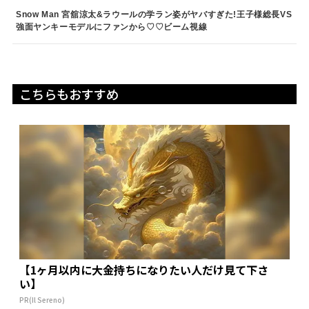
Snow Man 宮舘涼太&ラウールの学ラン姿がヤバすぎた!王子様総長VS
強面ヤンキーモデルにファンから♡♡ビーム視線
こちらもおすすめ
【1ヶ月以内に大金持ちになりたい人だけ見て下さ
い】
PR(Il Sereno)