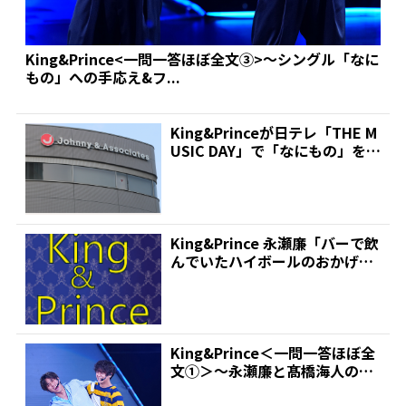
King&Prince<一問一答ほぼ全文③>～シングル「なに
もの」への手応え&フ...
King&Princeが日テレ「THE M
USIC DAY」で「なにもの」を披
露...
King&Prince 永瀬廉「バーで飲
んでいたハイボールのおかげ
で…」 ソロ曲...
King&Prince＜一問一答ほぼ全
文①＞～永瀬廉と髙橋海人の2
人体制の船出「...