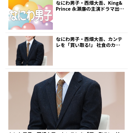
なにわ男子・西畑大吾、King&
Prince 永瀬廉の主演ドラマ出演
決定!普段の...
なにわ男子・西畑大吾、カンテ
レを「買い取る!」 社食のカツ
カレーが好きすぎて…永...