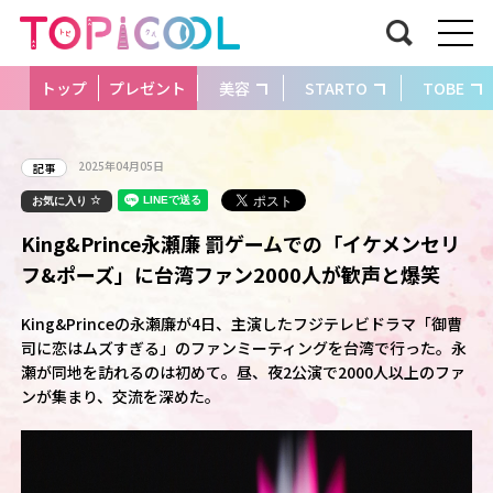
トップ
プレゼント
美容
STARTO
TOBE
2025年04月05日
記事
お気に入り
King&Prince永瀬廉 罰ゲームでの「イケメンセリ
フ&ポーズ」に台湾ファン2000人が歓声と爆笑
King&Princeの永瀬廉が4日、主演したフジテレビドラマ「御曹
司に恋はムズすぎる」のファンミーティングを台湾で行った。永
瀬が同地を訪れるのは初めて。昼、夜2公演で2000人以上のファ
ンが集まり、交流を深めた。