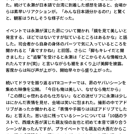
た。続けて永瀬が日本語で台湾に到着した感想を語ると、会場か
らは素早いリアクションが。「みんな日本語分かるの!?」と驚く
と、観客はうれしそうな様子だった。
イベントでは永瀬が演じた昴について聞かれ「鏡を見て美しいと
発言する、ほどではないですが似ているところはあるかな」と話
した。司会者から自身の身体のパーツで気に入っているところを
聞かれると「鼻ですかね!」と回答。さらに「脚もキレイだと聞
きました」と“追撃”を受けると永瀬は「どこからそんな情報仕入
れたんですか(笑)」と言いながらも裾をまくり上げ美脚を披露。
客席からは叫び声が上がり、開始早々から盛り上がった。
続いてドラマを振り返るVTRコーナーでは、昴のヤバいシーンを
集めた映像を公開。「今日も俺は美しい、なぜなら俺だから」
「この顔じゃ惚れるのも仕方ない」などの迷ゼリフに永瀬は少し
はにかんだ表情を見せ、会場は笑いに包まれた。撮影の中でアド
リブがあったか聞かれると「表情や手振りはほぼアドリブでした
ね」と答えた。思い出に残っているシーンについては「10話のラ
ストで、西畑大吾が演じた親友役の友也と初めて本音で語り合う
シーンがあったんですが、プライベートでも親友の大吾だからこ