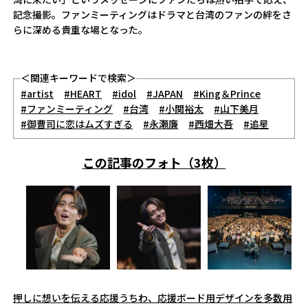
記念撮影。ファンミーティングはドラマと台湾のファンの絆をさ
らに深める貴重な場となった。
＜関連キーワードで検索＞
#artist
#HEART
#idol
#JAPAN
#King＆Prince
#ファンミーティング
#台湾
#小関裕太
#山下美月
#御曹司に恋はムズすぎる
#永瀬廉
#西畑大吾
#追星
この記事のフォト（3枚）
押しに想いを伝える応援うちわ、応援ボード用デザインを多数用