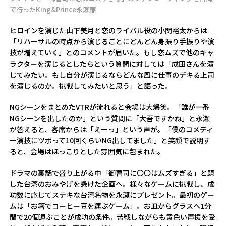
で行ったKing&Prince永瀬廉
ヒロインを演じた山下美月と恋のライバル役の小関裕太からは
「リハーサルの時点から演じるごとにどんどん身振り手振りや演
技が増えていく」とのコメントが届いた。もし恋ムズで他のキャ
ラクターを演じるとしたらという質問に対しては「成田さんを演
じてみたい。もし自分が演じるならどんな風に仕事のデキる上司
を演じるのか。挑戦してみたいと思う」と語った。
NGシーンをまとめたVTRが流れると会場は大爆笑。「誰が一番
NGシーンを出したのか」という質問に「大吾ですかね」と永瀬
が答えると、客席からは「えーっ」という声が。「僕のコメディ
ー演技にツボって10回くらいNG出してました」と笑顔で説明す
ると、会場はほっこりとした雰囲気に包まれた。
ドラマの裏話で盛り上がる中「御曹司に〇〇はムズすぎる」と題
した台湾のおみやげを懸けた企画へ。様々なゲームに挑戦し、成
功数に応じてステキな台湾名物を永瀬にプレゼント。最初のゲー
ムは「お箸でコーヒー豆を運ぶゲーム」。お皿からグラスへ1分
間で20個運ぶことが成功の条件。苦戦しながらも黄色い声援を受