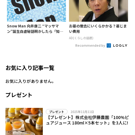
Snow Man 向井康二 “マッサマ
お墓の撤去にいくらかかる？墓じま
ン”誕生自虐秘話明かしたら「知ら
い費用
ないようじゃ無理か」というあ
AD(くらしの話題)
の“○○構文”が…
Recommended by
お気に入り記事一覧
お気に入りがありません。
プレゼント
2025年11月11日
プレゼント
【プレゼント】株式会社伊藤農園「100%ピ
ュアジュース 180ml×5本セット」を3人に!