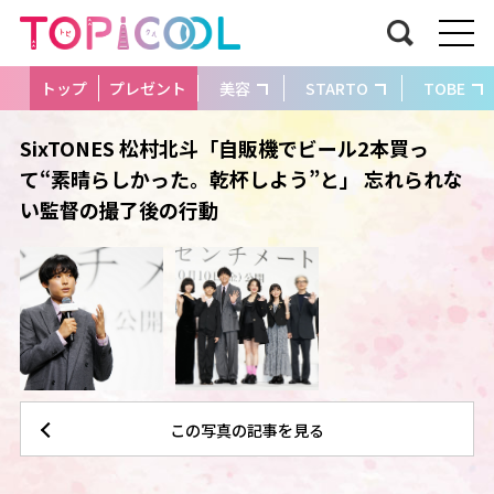
トップ
プレゼント
美容
STARTO
TOBE
SixTONES 松村北斗「自販機でビール2本買っ
て“素晴らしかった。乾杯しよう”と」 忘れられな
い監督の撮了後の行動
この写真の記事を見る