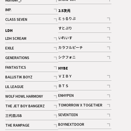
記事
記事
IMP.
2.5次元
記事
とぅるりぶ
CLASS SEVEN
記事
記事
すとぷり
LDH
記事
いれいす
LDH SCREAM
ギャラリー
記事
記事
カラフルピーチ
EXILE
ギャラリー
記事
記事
シクフォニ
GENERATIONS
記事
記事
FANTASTICS
HYBE
記事
ＶＩＢＹ
BALLISTIK BOYZ
記事
記事
ＢＴＳ
LIL LEAGUE
記事
記事
ENHYPEN
WOLF HOWL HARMONY
記事
記事
TOMORROW X TOGETHER
THE JET BOY BANGERZ
記事
記事
SEVENTEEN
三代目JSB
ギャラリー
記事
記事
BOYNEXTDOOR
THE RAMPAGE
記事