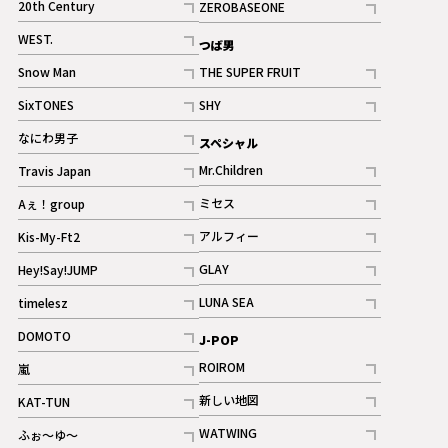
20th Century
ZEROBASEONE
ギャラリー
記事
記事
WEST.
つば男
記事
Snow Man
THE SUPER FRUIT
記事
記事
SixTONES
SHY
ギャラリー
ギャラリー
記事
記事
なにわ男子
スペシャル
ギャラリー
記事
Mr.Children
Travis Japan
記事
記事
ミセス
Aぇ！group
記事
記事
アルフィー
Kis-My-Ft2
記事
記事
GLAY
Hey!Say!JUMP
ギャラリー
記事
記事
LUNA SEA
timelesz
記事
記事
DOMOTO
J-POP
記事
ROIROM
嵐
記事
記事
新しい地図
KAT-TUN
記事
記事
WATWING
ふぉ～ゆ～