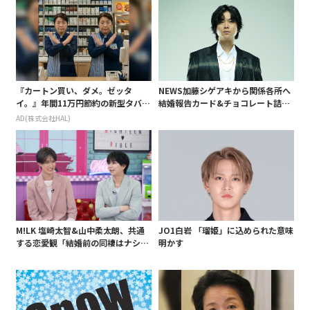
『カートン買い、ダメ。ゼッタ
NEWS加藤シゲアキから関係各所へ
イ。』年間11万円節約の新型タバコ
結婚報告カード&チョコレート詰め
が爆売れ
合わせ、小説家らしく哲学者の名言
AD(株式会社HAL)
も添えて
M!LK 塩崎太智&山中柔太朗、共通
JO1白岩 「瑠姫」に込められた意味
する恋愛観「結婚前の同棲はナシ」
明かす
と明かすも最後は決意がグラグラ?