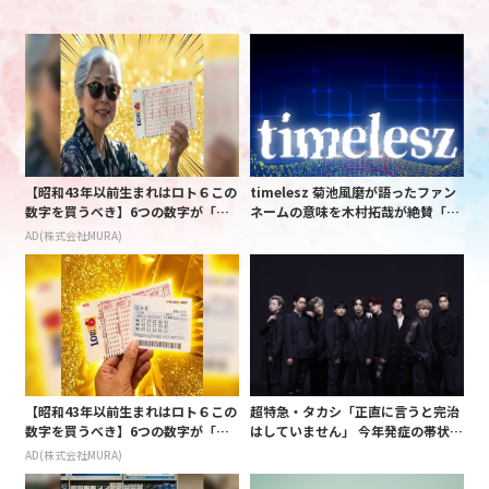
【昭和43年以前生まれはロト６この
timelesz 菊池風磨が語ったファン
数字を買うべき】6つの数字が「完
ネームの意味を木村拓哉が絶賛「考
全一致」する方法
えてるな」「素敵だと思います」
AD(株式会社MURA)
【昭和43年以前生まれはロト６この
超特急・タカシ「正直に言うと完治
数字を買うべき】6つの数字が「完
はしていません」 今年発症の帯状疱
全一致」する方法
疹(ほうしん)の症状について本心告
AD(株式会社MURA)
白 後遺症も語る