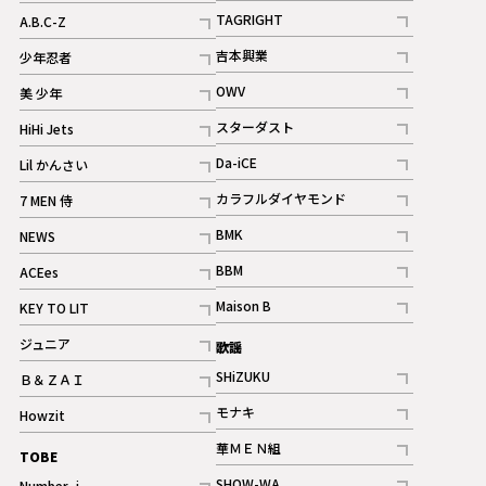
記事
記事
TAGRIGHT
A.B.C-Z
記事
記事
吉本興業
少年忍者
ギャラリー
記事
記事
OWV
美 少年
記事
記事
スターダスト
HiHi Jets
ギャラリー
記事
記事
Da-iCE
Lil かんさい
記事
記事
カラフルダイヤモンド
7 MEN 侍
記事
記事
BMK
NEWS
記事
記事
BBM
ACEes
ギャラリー
記事
記事
Maison B
KEY TO LIT
ギャラリー
記事
記事
ジュニア
歌謡
ギャラリー
記事
SHiZUKU
Ｂ＆ＺＡＩ
記事
記事
モナキ
Howzit
記事
記事
華ＭＥＮ組
TOBE
記事
SHOW-WA
Number_i