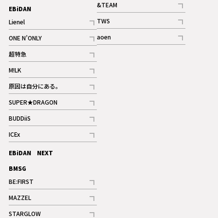
記事
&TEAM
EBiDAN
ギャラリー
記事
TWS
Lienel
ギャラリー
記事
記事
aoen
ONE N’ONLY
記事
記事
超特急
記事
M!LK
ギャラリー
記事
原因は自分にある。
記事
SUPER★DRAGON
記事
BUDDiiS
記事
ICEx
記事
EBiDAN NEXT
BMSG
BE:FIRST
記事
MAZZEL
ギャラリー
記事
STARGLOW