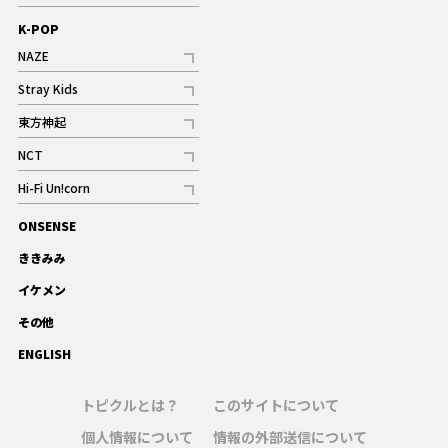
ギャラリー
記事
K-POP
NAZE
記事
Stray Kids
記事
東方神起
記事
NCT
記事
Hi-Fi Un!corn
記事
ONSENSE
ギャラリー
ききみみ
イケメン
その他
ENGLISH
トピクルとは？
このサイトについて
個人情報について
情報の外部送信について