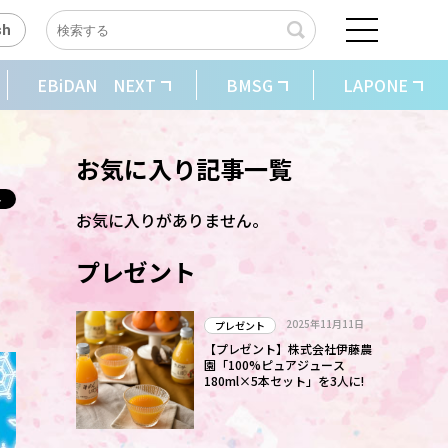
sh
EBiDAN NEXT
BMSG
LAPONE
お気に入り記事一覧
お気に入りがありません。
プレゼント
2025年11月11日
プレゼント
【プレゼント】株式会社伊藤農
園「100%ピュアジュース
180ml×5本セット」を3人に!