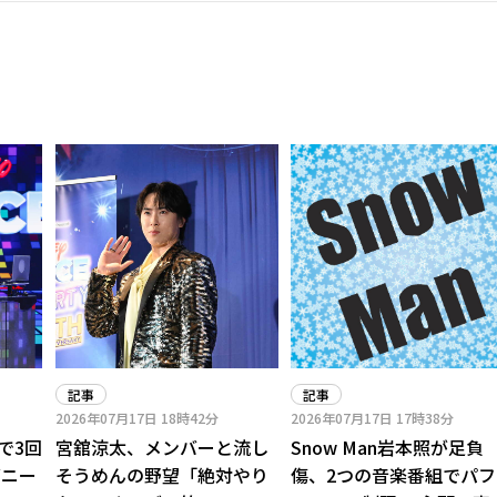
記事
記事
2026年07月17日
18時42分
2026年07月17日
17時38分
で3回
宮舘涼太、メンバーと流し
Snow Man岩本照が足負
ズニー
そうめんの野望「絶対やり
傷、2つの音楽番組でパフ