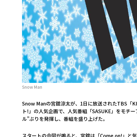
Snow Man
Snow Manの宮舘涼太が、1日に放送されたTBS「
ト!」の人気企画で、人気番組「SASUKE」をモチ
ル”ぶりを発揮し、番組を盛り上げた。
スタートの合図が鳴ると、宮舘は「Come on!」