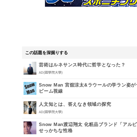
この話題を深掘りする
芸術はルネサンス時代に哲学となった？
AD
(國學院大學)
Snow Man 宮舘涼太&ラウールの学ラン
ビーム視線
人文知とは、答えなき領域の探究
AD
(國學院大學)
Snow Man渡辺翔太 化粧品ブランド「ア
せっかちな性格