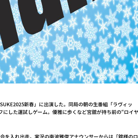
KISUKE2025新春」に出演した。同局の朝の生番組「ラヴィッ
ーフにした運試しゲーム。優雅に歩くなど宮舘が持ち前の“ロイ
と気合を入れ出走。実況の南波雅俊アナウンサーからは「舘様の