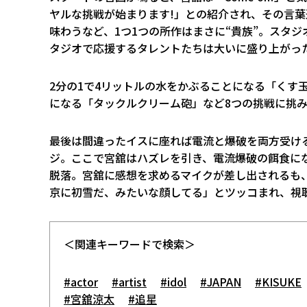
ヤルな挑戦が始まります!」との紹介され、その言
味わうなど、1つ1つの所作はまさに“貴族”。スタ
タジオで応援するタレントたちは大いに盛り上がっ
2分の1で4リットルの水をかぶることになる「くす
になる「タックルクリーム砲」など8つの挑戦に挑み
最後は間違ったイスに座れば電流と爆破を両方受け
ジ。ここで宮舘はハズレを引き、電流爆破の餌食に
脱落。宮舘に感想を求めるマイクが差し出されるも
京に初雪だ、みたいな顔してる」とツッコまれ、視
＜関連キーワードで検索＞
#actor
#artist
#idol
#JAPAN
#KISUKE
#宮舘涼太
#追星