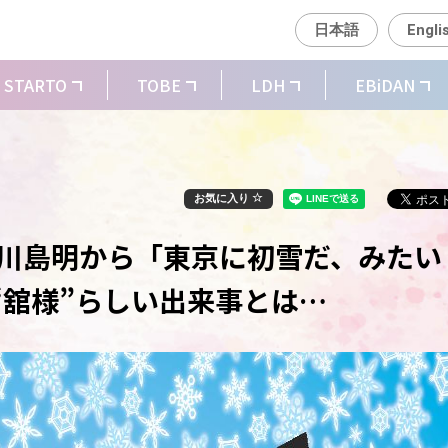
日本語
Engli
STARTO
TOBE
LDH
EBiDAN
お気に入り
麟・川島明から「東京に初雪だ、みたい
“舘様”らしい出来事とは…