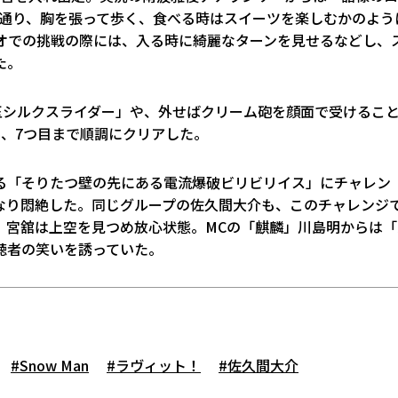
葉通り、胸を張って歩く、食べる時はスイーツを楽しむかのよう
ジオでの挑戦の際には、入る時に綺麗なターンを見せるなどし、
た。
玉シルクスライダー」や、外せばクリーム砲を顔面で受けるこ
、7つ目まで順調にクリアした。
る「そりたつ壁の先にある電流爆破ビリビリイス」にチャレン
なり悶絶した。同じグループの佐久間大介も、このチャレンジ
、宮舘は上空を見つめ放心状態。MCの「麒麟」川島明からは「
聴者の笑いを誘っていた。
#Snow Man
#ラヴィット！
#佐久間大介