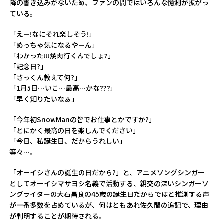
降の書き込みがないため、ファンの間ではいろんな憶測が拡がっ
ている。
「えー!なにそれ楽しそう!」
「めっちゃ気になるやーん」
「わかった!!!焼肉行くんでしょ?」
「記念日?」
「さっくん教えて何?」
「1月5日…いこ…最高…かな???」
「早く知りたいなぁ」
「今年初SnowManの皆でお仕事とかですか?」
「とにかく最高の日を楽しんでください」
「今日、私誕生日、だからうれしい」
等々…。
「オーイシさんの誕生の日だから?」と、アニメソングシンガー
としてオーイシマサヨシ名義で活動する、親交の深いシンガーソ
ングライターの大石昌良の45歳の誕生日だからではと推測する声
が一番多数を占めているが、何はともあれ佐久間の追記で、理由
が判明することが期待される。