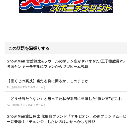
この話題を深掘りする
Snow Man 宮舘涼太&ラウールの学ラン姿がヤバすぎた!王子様総長VS
強面ヤンキーモデルにファンから♡♡ビーム視線
【宝くじの裏技】当たる側に回るか、このままか
AD(合同会社デジタルファーム )
「どうせ当たらない」と思ってた私が本当に当選した“買い方”がこれ
AD(合同会社デジタルファーム )
Snow Man渡辺翔太 化粧品ブランド「アルビオン」の新ブランドムービ
ーに登場 ! 「チェンジ」したいのは…せっかちな性格