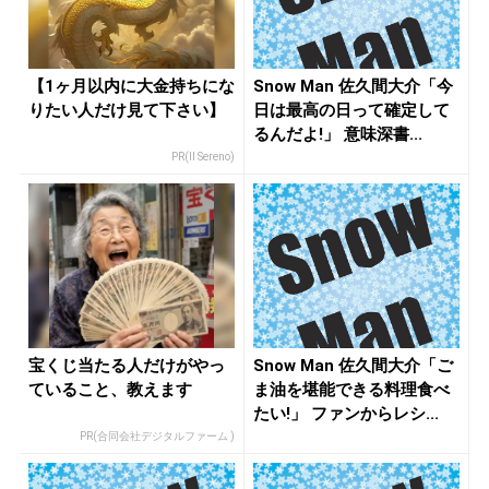
【1ヶ月以内に大金持ちにな
Snow Man 佐久間大介「今
りたい人だけ見て下さい】
日は最高の日って確定して
るんだよ!」 意味深書...
PR(Il Sereno)
宝くじ当たる人だけがやっ
Snow Man 佐久間大介「ご
ていること、教えます
ま油を堪能できる料理食べ
たい!」 ファンからレシ...
PR(合同会社デジタルファーム )