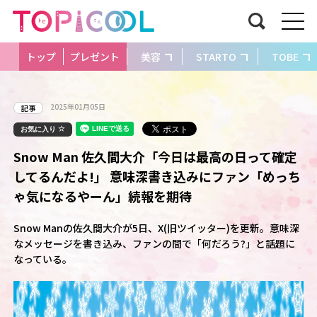
トップ
プレゼント
美容
STARTO
TOBE
2025年01月05日
記事
お気に入り
Snow Man 佐久間大介「今日は最高の日って確定
してるんだよ!」 意味深書き込みにファン「めっち
ゃ気になるやーん」続報を期待
Snow Manの佐久間大介が5日、X(旧ツイッター)を更新。意味深
なメッセージを書き込み、ファンの間で「何だろう?」と話題に
なっている。