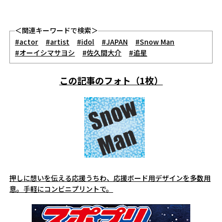
＜関連キーワードで検索＞
#actor
#artist
#idol
#JAPAN
#Snow Man
#オーイシマサヨシ
#佐久間大介
#追星
この記事のフォト（1枚）
押しに想いを伝える応援うちわ、応援ボード用デザインを多数用
意。手軽にコンビニプリントで。