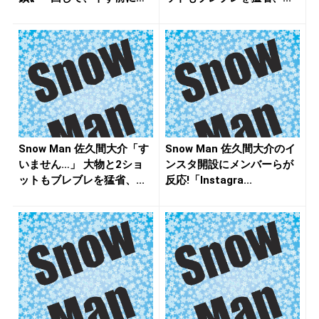
ち...
Snow Man 佐久間大介「す
Snow Man 佐久間大介のイ
いません…」 大物と2ショ
ンスタ開設にメンバーらが
ットもブレブレを猛省、...
反応!「Instagra...