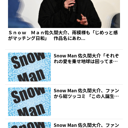
Ｓｎｏｗ Ｍａｎ佐久間大介、雨模様も「じめっと感
がマッチング日和」 作品名にあわ...
Snow Man 佐久間大介「それぞ
れの愛を乗せ地球は回ってま
す」 名言残し、初...
Snow Man 佐久間大介、ファン
から総ツッコミ 「この人誕生
日!!!!」と祝...
Snow Man 佐久間大介、ファン