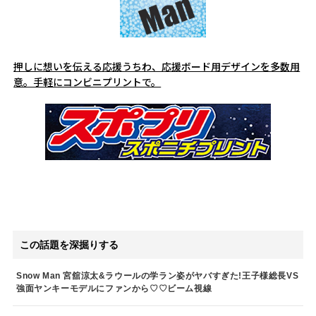
押しに想いを伝える応援うちわ、応援ボード用デザインを多数用
意。手軽にコンビニプリントで。
この話題を深掘りする
Snow Man 宮舘涼太&ラウールの学ラン姿がヤバすぎた!王子様総長VS
強面ヤンキーモデルにファンから♡♡ビーム視線