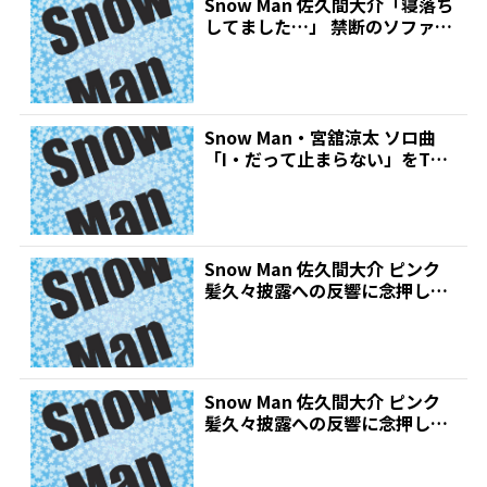
Snow Man 佐久間大介「寝落ち
してました…」 禁断のソファー
で?早朝から仕...
Snow Man・宮舘涼太 ソロ曲
「I・だって止まらない」をTV
初パフォーマンス...
Snow Man 佐久間大介 ピンク
髪久々披露への反響に念押し
「違うでしょ?ピン...
Snow Man 佐久間大介 ピンク
髪久々披露への反響に念押し
「違うでしょ?ピン...