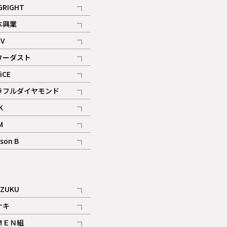
記事
GRIGHT
記事
本興業
記事
V
記事
ターダスト
ギャラリー
記事
iCE
記事
ラフルダイヤモンド
記事
K
記事
M
ギャラリー
記事
son B
ギャラリー
記事
ギャラリー
iZUKU
記事
ナキ
記事
ＭＥＮ組