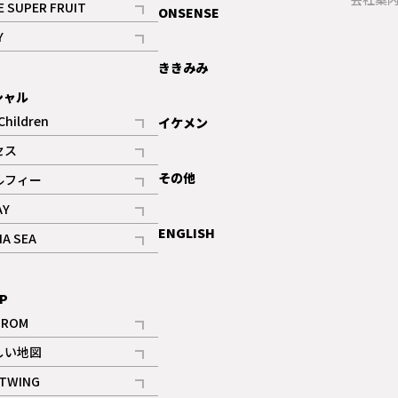
E SUPER FRUIT
ONSENSE
記事
Y
ギャラリー
記事
ききみみ
シャル
Children
イケメン
記事
セス
記事
その他
ルフィー
記事
AY
記事
ENGLISH
NA SEA
記事
P
IROM
記事
しい地図
記事
TWING