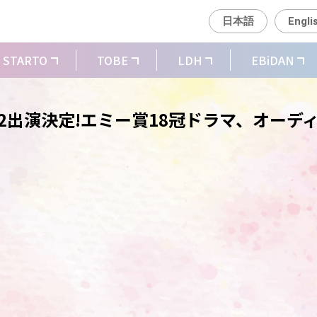
日本語
Engli
STARTO
TOBE
LDH
EBiDAN
ン2出演決定!エミー賞18冠ドラマ、オーデ