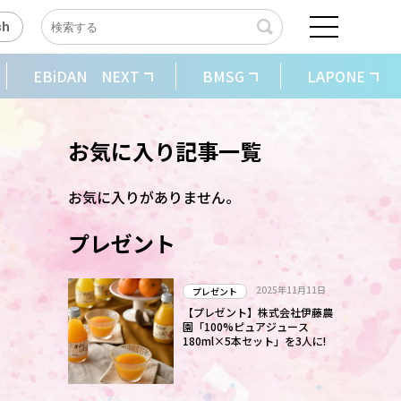
sh
EBiDAN NEXT
BMSG
LAPONE
ィ
お気に入り記事一覧
お気に入りがありません。
プレゼント
2025年11月11日
プレゼント
【プレゼント】株式会社伊藤農
園「100%ピュアジュース
180ml×5本セット」を3人に!