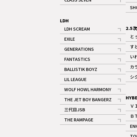
記事
SH
LDH
2.5
LDH SCREAM
記事
と
EXILE
記事
す
GENERATIONS
記事
い
FANTASTICS
記事
カ
BALLISTIK BOYZ
記事
シ
LIL LEAGUE
記事
WOLF HOWL HARMONY
記事
HYB
THE JET BOY BANGERZ
Ｖ
記事
三代目JSB
Ｂ
記事
THE RAMPAGE
EN
記事
ギャラリー
TO