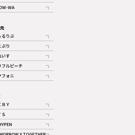
記事
OW-WA
記事
次元
ぅるりぶ
記事
とぷり
記事
れいす
ギャラリー
記事
ラフルピーチ
ギャラリー
記事
クフォニ
記事
E
ＩＢＹ
記事
ＴＳ
記事
HYPEN
記事
MORROW X TOGETHER