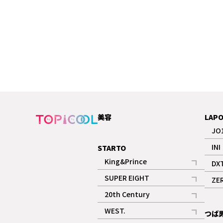
美容
LAP
JO
INI
STARTO
King&Prince
DX
記事
SUPER EIGHT
ZE
記事
20th Century
記事
WEST.
つば
記事