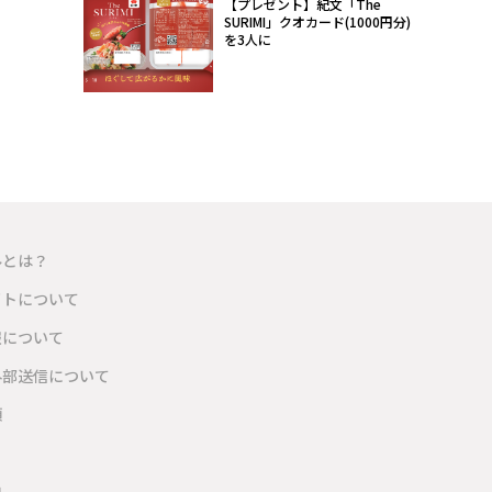
【プレゼント】紀文「The
SURIMI」クオカード(1000円分)
を3人に
ルとは？
イトについて
報について
外部送信について
項
内