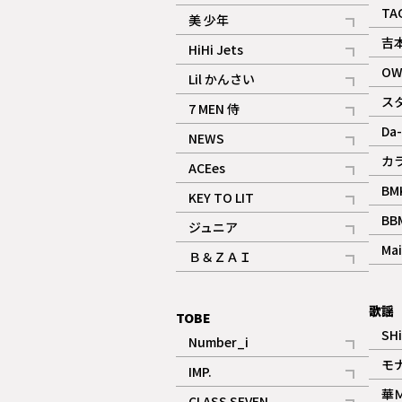
ギャラリー
記事
TA
美 少年
記事
吉
HiHi Jets
記事
OW
Lil かんさい
記事
ス
7 MEN 侍
記事
Da-
NEWS
記事
カ
ACEes
記事
BM
KEY TO LIT
記事
BB
ジュニア
記事
Mai
Ｂ＆ＺＡＩ
記事
歌謡
TOBE
SH
Number_i
記事
モ
IMP.
記事
華
CLASS SEVEN