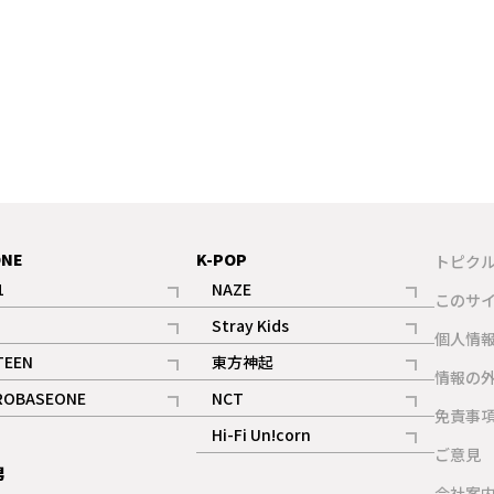
ONE
K-POP
トピク
1
NAZE
このサ
記事
記事
Stray Kids
ギャラリー
個人情
記事
記事
TEEN
東方神起
ギャラリー
情報の
記事
記事
ROBASEONE
NCT
ギャラリー
免責事
記事
記事
Hi-Fi Un!corn
ご意見
記事
男
ギャラリー
会社案