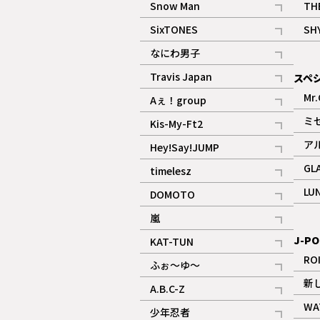
Snow Man
TH
記事
SixTONES
SH
ギャラリー
記事
なにわ男子
ギャラリー
記事
Travis Japan
スペ
記事
Mr.
Aぇ！group
記事
ミ
Kis-My-Ft2
記事
ア
Hey!Say!JUMP
ギャラリー
記事
GL
timelesz
記事
LU
DOMOTO
記事
嵐
記事
J-PO
KAT-TUN
記事
RO
ふぉ～ゆ～
記事
新
A.B.C-Z
記事
WA
少年忍者