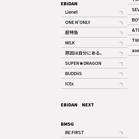
EBiDAN
SE
Lienel
記事
BO
ONE N’ONLY
記事
&T
超特急
記事
TW
M!LK
ギャラリー
記事
ao
原因は自分にある。
記事
SUPER★DRAGON
記事
BUDDiiS
記事
ICEx
記事
EBiDAN NEXT
BMSG
BE:FIRST