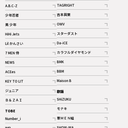
記事
記事
TAGRIGHT
A.B.C-Z
記事
記事
吉本興業
少年忍者
ギャラリー
記事
記事
OWV
美 少年
記事
記事
スターダスト
HiHi Jets
ギャラリー
記事
記事
Da-iCE
Lil かんさい
記事
記事
カラフルダイヤモンド
7 MEN 侍
記事
記事
BMK
NEWS
記事
記事
BBM
ACEes
ギャラリー
記事
記事
Maison B
KEY TO LIT
ギャラリー
記事
記事
ジュニア
歌謡
ギャラリー
記事
SHiZUKU
Ｂ＆ＺＡＩ
記事
記事
モナキ
TOBE
記事
華ＭＥＮ組
Number_i
記事
記事
SHOW-WA
IMP.