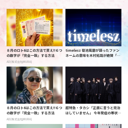
８月のロト6はこの方法で買え!!６つ
timelesz 菊池風磨が語ったファン
の数字が『完全一致』する方法
ネームの意味を木村拓哉が絶賛「考
えてるな」「素敵だと思います」
AD(株式会社MURA)
８月のロト6はこの方法で買え!!６つ
超特急・タカシ「正直に言うと完治
の数字が『完全一致』する方法
はしていません」 今年発症の帯状疱
疹(ほうしん)の症状について本心告
AD(株式会社MURA)
白 後遺症も語る