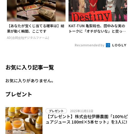
【あなたが宝くじ当てる確率は】結
KAT-TUN 亀梨和也、田中みな実の
果が動く瞬間、ここです
トークに「オチがないな」と突っ込
み! 「Destiny」試写会に登場
AD(合同会社デジタルファーム)
Recommended by
お気に入り記事一覧
お気に入りがありません。
プレゼント
2025年11月11日
プレゼント
【プレゼント】株式会社伊藤農園「100%ピ
ュアジュース 180ml×5本セット」を3人に!