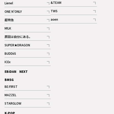
&TEAM
Lienel
記事
記事
TWS
ONE N’ONLY
ギャラリー
記事
記事
aoen
超特急
記事
記事
M!LK
ギャラリー
記事
原因は自分にある。
記事
SUPER★DRAGON
記事
BUDDiiS
記事
ICEx
記事
EBiDAN NEXT
BMSG
BE:FIRST
記事
MAZZEL
ギャラリー
記事
STARGLOW
ギャラリー
記事
K-POP