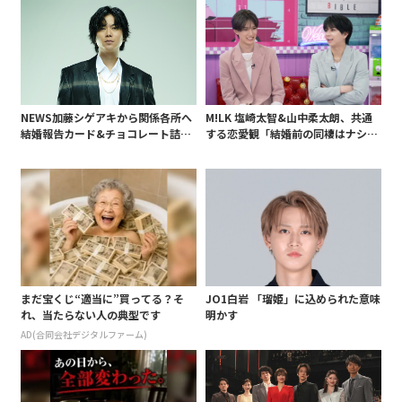
NEWS加藤シゲアキから関係各所へ
M!LK 塩崎太智&山中柔太朗、共通
結婚報告カード&チョコレート詰め
する恋愛観「結婚前の同棲はナシ」
合わせ、小説家らしく哲学者の名言
と明かすも最後は決意がグラグラ?
も添えて
まだ宝くじ“適当に”買ってる？そ
JO1白岩 「瑠姫」に込められた意味
れ、当たらない人の典型です
明かす
AD(合同会社デジタルファーム)