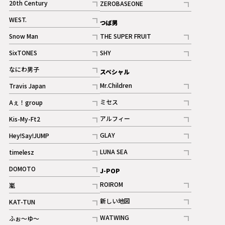
20th Century
ZEROBASEONE
ギャラリー
記事
記事
WEST.
つば男
記事
Snow Man
THE SUPER FRUIT
記事
記事
SixTONES
SHY
ギャラリー
ギャラリー
記事
記事
なにわ男子
スペシャル
ギャラリー
記事
Mr.Children
Travis Japan
記事
記事
ミセス
Aぇ！group
記事
記事
アルフィー
Kis-My-Ft2
記事
記事
GLAY
Hey!Say!JUMP
ギャラリー
記事
記事
LUNA SEA
timelesz
記事
記事
DOMOTO
J-POP
記事
ROIROM
嵐
記事
記事
新しい地図
KAT-TUN
記事
記事
WATWING
ふぉ～ゆ～