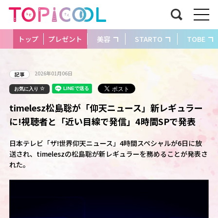
トップ
プレゼント
美容
STARTO
TOBE
2026年01月06日
記事
お気に入り
timelesz松島聡が「仰天ニュース」新レギュラー
に!視聴者と「近い目線で発信」4時間SPで発表
日本テレビ「ザ!世界仰天ニュース」4時間スペシャルが6日に放
送され、timeleszの松島聡が新レギュラーを務めることが発表さ
れた。