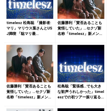
timelesz 松島聡 「撮影者:
佐藤勝利「賛否あることも
マリ」マリウス葉さんとUS
覚悟していた」…セクゾ新
J満喫 「聡マリ最...
名称「timelesz」新メン
バ...
佐藤勝利「賛否あることも
松島聡「緊張感…でも大き
覚悟していた」…セクゾ新
な歓声うれしかった」timel
名称「timelesz」新メン
eszでの初ツアー振り返る...
バ...