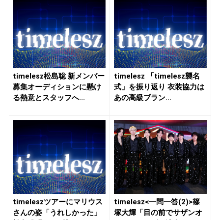
timelesz松島聡 新メンバー
timelesz 「timelesz襲名
募集オーディションに懸け
式」を振り返り 衣装協力は
る熱意とスタッフへ...
あの高級ブラン...
timeleszツアーにマリウス
timelesz<一問一答(2)>篠
さんの姿「うれしかった」
塚大輝「目の前でサザンオ