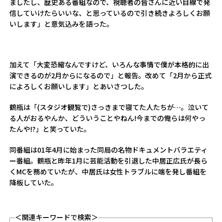
ましたし、歴史ある番組なので、視聴者の皆さんに近い目線で発
信していけたらいいな、と思っているので引き続きよろしくお願
いします」と意気込みを語った。
加えて「大変恐縮なんですけど、いろんな事情で僕が本格的に出
演できるのが2月からになるので」と報告。改めて「2月から正式
によろしくお願いします」とあいさつした。
鶴瓶は「(スタジオ観覧で)さっきまで寝てた人たちが…。泣いて
る人がおるやんか、どういうことやねん!今までの俺らは何やっ
たんや!?」と笑っていた。
同番組は01年4月に始まった同局の名物ドキュメントバラエティ
ー番組。鶴瓶と昨年1月に芸能活動を引退した中居正広氏が長ら
くMCを務めていたが、中居氏は女性トラブルに端を発し番組を
降板していた。
＜関連キーワードで検索＞