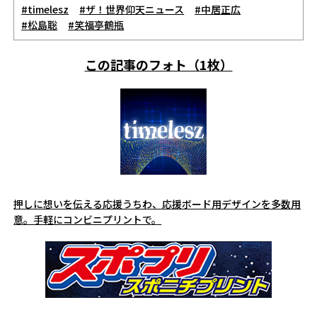
#timelesz
#ザ！世界仰天ニュース
#中居正広
#松島聡
#笑福亭鶴瓶
この記事のフォト（1枚）
押しに想いを伝える応援うちわ、応援ボード用デザインを多数用
意。手軽にコンビニプリントで。