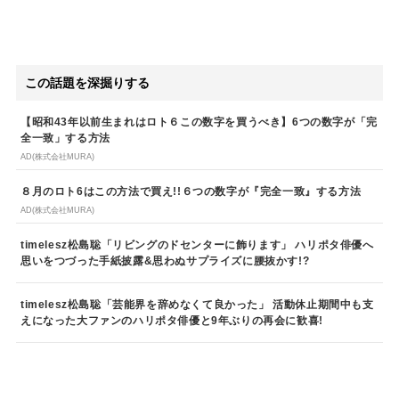
この話題を深掘りする
【昭和43年以前生まれはロト６この数字を買うべき】6つの数字が「完
全一致」する方法
AD(株式会社MURA)
８月のロト6はこの方法で買え!!６つの数字が『完全一致』する方法
AD(株式会社MURA)
timelesz松島聡「リビングのドセンターに飾ります」 ハリポタ俳優へ
思いをつづった手紙披露&思わぬサプライズに腰抜かす!?
timelesz松島聡「芸能界を辞めなくて良かった」 活動休止期間中も支
えになった大ファンのハリポタ俳優と9年ぶりの再会に歓喜!