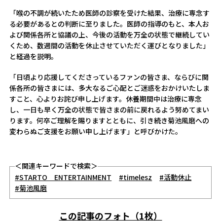
「喉の不調が続いたため医師の診察を受けた結果、治療に専念す
る必要があるとの判断に至りました。医師の指導のもと、本人お
よび関係各所と協議の上、今後の活動を万全の状態で継続してい
くため、数週間の活動を休止させていただく運びとなりました」
と経過を説明。
「日頃より応援してくださっているファンの皆さま、ならびに関
係各所の皆さまには、多大なるご心配とご迷惑をおかけいたしま
すこと、心よりお詫び申し上げます。休養期間中は治療に専念
し、一日も早く万全の状態で皆さまの前に戻れるよう努めてまい
ります。何卒ご理解を賜りますとともに、引き続き菊池風磨への
変わらぬご支援をお願い申し上げます」と呼びかけた。
＜関連キーワードで検索＞
#STARTO ENTERTAINMENT
#timelesz
#活動休止
#菊池風磨
この記事のフォト（1枚）