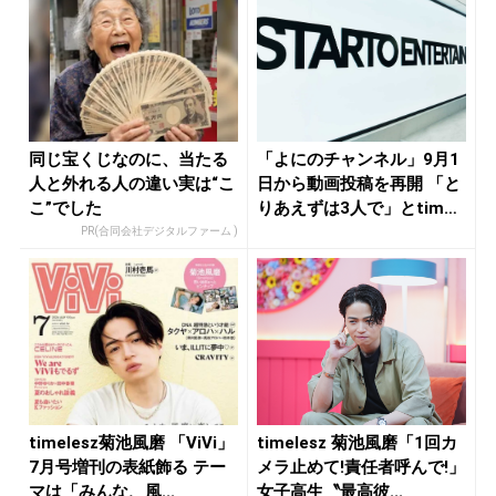
同じ宝くじなのに、当たる
「よにのチャンネル」9月1
人と外れる人の違い実は“こ
日から動画投稿を再開 「と
こ”でした
りあえずは3人で」とtim
e...
PR(合同会社デジタルファーム )
timelesz菊池風磨 「ViVi」
timelesz 菊池風磨「1回カ
7月号増刊の表紙飾る テー
メラ止めて!責任者呼んで!」
マは「みんな、風...
女子高生〝最高彼...