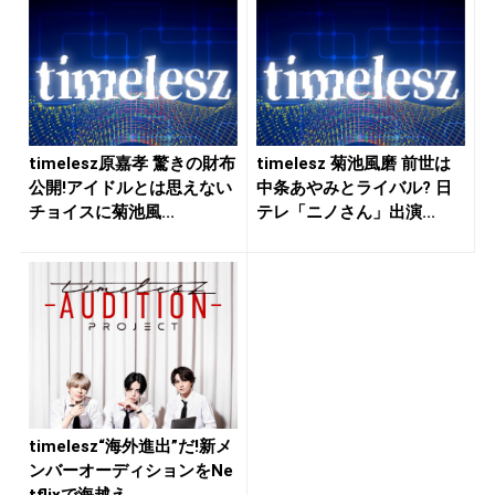
timelesz原嘉孝 驚きの財布
timelesz 菊池風磨 前世は
公開!アイドルとは思えない
中条あやみとライバル? 日
チョイスに菊池風...
テレ「ニノさん」出演...
timelesz“海外進出”だ!新メ
ンバーオーディションをNe
tflixで海越え...