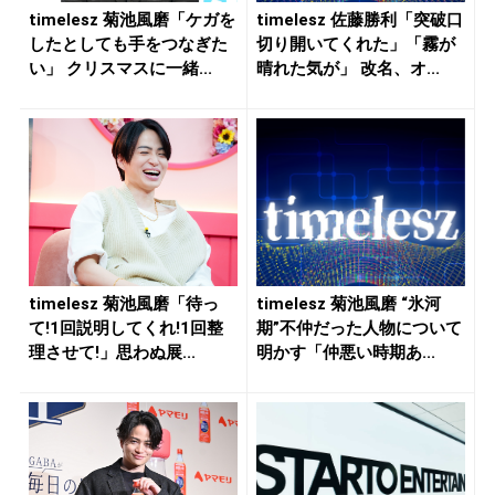
timelesz 菊池風磨「ケガを
timelesz 佐藤勝利「突破口
したとしても手をつなぎた
切り開いてくれた」「霧が
い」 クリスマスに一緒...
晴れた気が」 改名、オ...
timelesz 菊池風磨「待っ
timelesz 菊池風磨 “氷河
て!1回説明してくれ!1回整
期”不仲だった人物について
理させて!」思わぬ展...
明かす「仲悪い時期あ...