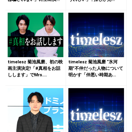
timelesz 菊池風磨、初の映
timelesz 菊池風磨 “氷河
画主演決定!「#真相をお話
期”不仲だった人物について
しします」でMrs....
明かす「仲悪い時期あ...