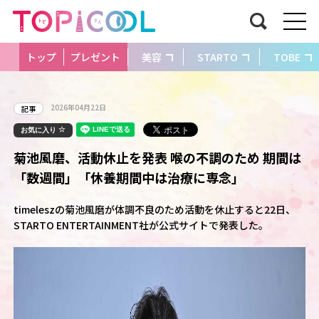
トップ
プレゼント
美容
STARTO
TOBE
2026年04月22日
記事
お気に入り
菊池風磨、活動休止を発表 喉の不調のため 期間は
「数週間」「休養期間中は治療に専念」
timeleszの菊池風磨が体調不良のため活動を休止すると22日、
STARTO ENTERTAINMENT社が公式サイトで発表した。