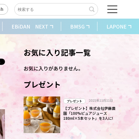
sh
EBiDAN NEXT
BMSG
LAPONE
お気に入り記事一覧
お気に入りがありません。
演
プレゼント
2025年11月11日
プレゼント
【プレゼント】株式会社伊藤農
園「100%ピュアジュース
180ml×5本セット」を3人に!