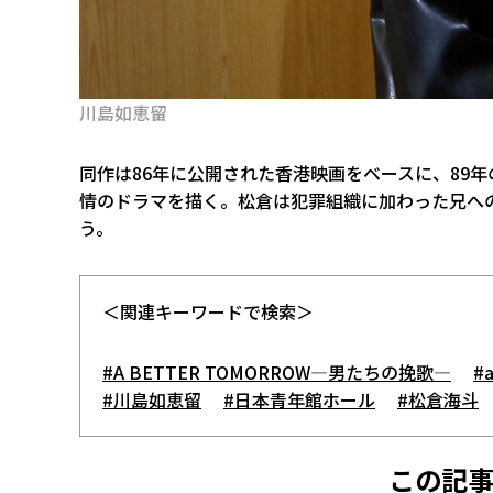
川島如恵留
同作は86年に公開された香港映画をベースに、89
情のドラマを描く。松倉は犯罪組織に加わった兄へ
う。
＜関連キーワードで検索＞
#A BETTER TOMORROW―男たちの挽歌―
#a
#川島如恵留
#日本青年館ホール
#松倉海斗
この記事