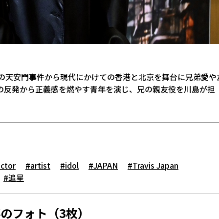
年の天安門事件から現代にかけての香港と北京を舞台に兄弟愛や
の反発から正義感を燃やす青年を演じ、兄の親友役を川島が担
ctor
#artist
#idol
#JAPAN
#Travis Japan
#追星
のフォト（3枚）