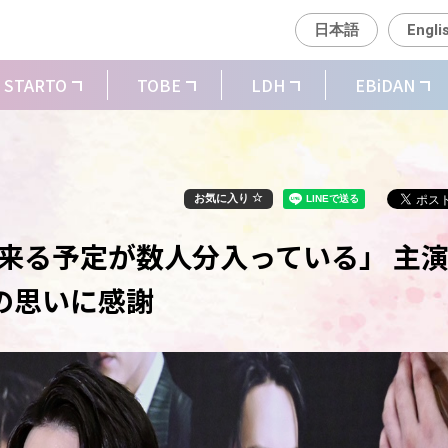
日本語
Engli
STARTO
TOBE
LDH
EBiDAN
お気に入り
斗「見に来る予定が数人分入っている」 主
の思いに感謝