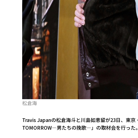
松倉海
Travis Japanの松倉海斗と川島如恵留が23日、
TOMORROW―男たちの挽歌―」の取材会を行った