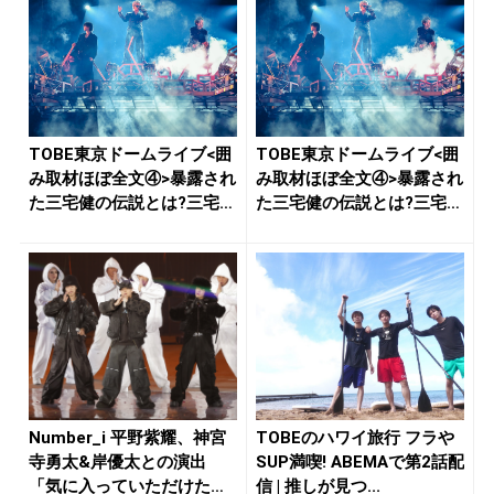
TOBE東京ドームライブ<囲
TOBE東京ドームライブ<囲
み取材ほぼ全文④>暴露され
み取材ほぼ全文④>暴露され
た三宅健の伝説とは?三宅
た三宅健の伝説とは?三宅
「...
「...
Number_i 平野紫耀、神宮
TOBEのハワイ旅行 フラや
寺勇太&岸優太との演出
SUP満喫! ABEMAで第2話配
「気に入っていただけたら
信 | 推しが見つ...