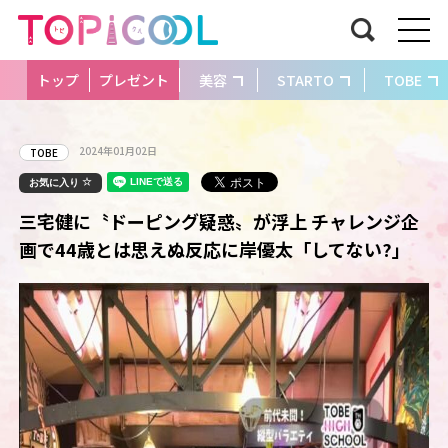
トップ
プレゼント
美容
STARTO
TOBE
2024年01月02日
TOBE
お気に入り
三宅健に〝ドーピング疑惑〟が浮上 チャレンジ企
画で44歳とは思えぬ反応に岸優太「してない?」