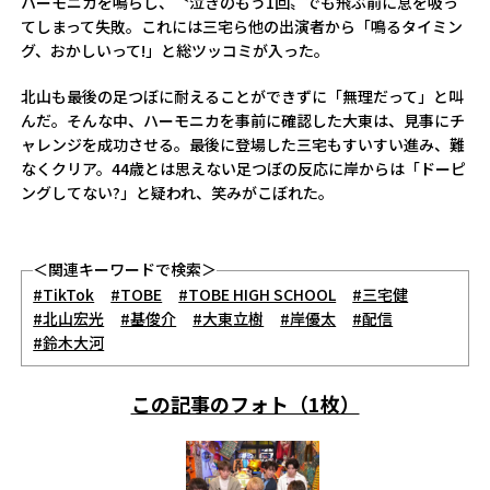
ハーモニカを鳴らし、〝泣きのもう1回〟でも飛ぶ前に息を吸っ
てしまって失敗。これには三宅ら他の出演者から「鳴るタイミン
グ、おかしいって!」と総ツッコミが入った。
北山も最後の足つぼに耐えることができずに「無理だって」と叫
んだ。そんな中、ハーモニカを事前に確認した大東は、見事にチ
ャレンジを成功させる。最後に登場した三宅もすいすい進み、難
なくクリア。44歳とは思えない足つぼの反応に岸からは「ドーピ
ングしてない?」と疑われ、笑みがこぼれた。
＜関連キーワードで検索＞
#TikTok
#TOBE
#TOBE HIGH SCHOOL
#三宅健
#北山宏光
#基俊介
#大東立樹
#岸優太
#配信
#鈴木大河
この記事のフォト（1枚）