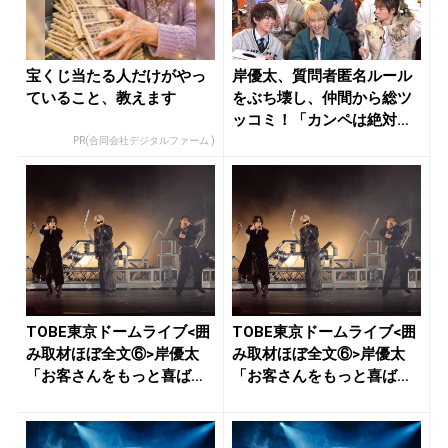
宝くじ当たる人だけがやっ
岸優太、質問者匿名ルール
ていること、教えます
をぶち壊し、仲間から総ツ
ッコミ！「カンペは絶対か
むもの」...
PR(合同会社デジタルファーム )
TOBE東京ドームライブ<囲
TOBE東京ドームライブ<囲
み取材ほぼ全文⑥>岸優太
み取材ほぼ全文⑥>岸優太
「お客さんをもっと喜ばせ
「お客さんをもっと喜ばせ
るこ...
るこ...