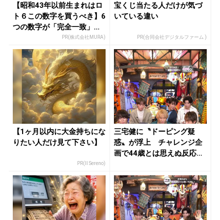
【昭和43年以前生まれはロ
宝くじ当たる人だけが気づ
ト６この数字を買うべき】6
いている違い
つの数字が「完全一致」す
る方...
PR(株式会社MURA)
PR(合同会社デジタルファーム )
【1ヶ月以内に大金持ちにな
三宅健に〝ドーピング疑
りたい人だけ見て下さい】
惑〟が浮上 チャレンジ企
画で44歳とは思えぬ反応に
岸優太「...
PR(Il Sereno)