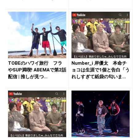
う...
TOBEのハワイ旅行 フラ
Number_i 岸優太 本命チ
やSUP満喫! ABEMAで第2話
ョコは生涯で1個と告白「う
配信 | 推しが見つ...
れしすぎて紙袋の匂いま...