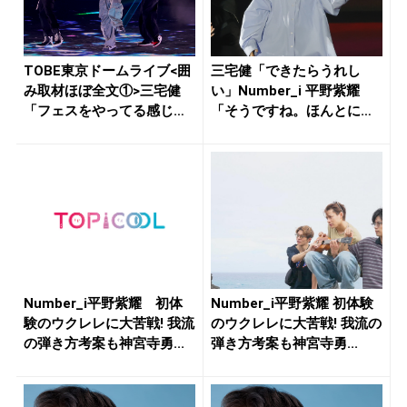
TOBE東京ドームライブ<囲
三宅健「できたらうれし
み取材ほぼ全文①>三宅健
い」Number_i 平野紫耀
「フェスをやってる感じが
「そうですね。ほんとに」
しま...
全...
Number_i平野紫耀 初体
Number_i平野紫耀 初体験
験のウクレレに大苦戦! 我流
のウクレレに大苦戦! 我流の
の弾き方考案も神宮寺勇...
弾き方考案も神宮寺勇...