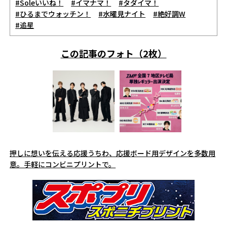
#Soleいいね！
#イマナマ！
#タダイマ！
#ひるまでウォッチン！
#水曜見ナイト
#絶好調W
#追星
この記事のフォト（2枚）
押しに想いを伝える応援うちわ、応援ボード用デザインを多数用
意。手軽にコンビニプリントで。