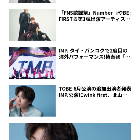
「FNS歌謡祭」Number_iやBE:
FIRSTら第1弾出演アーティスト
発表!...
IMP. タイ・バンコクで2度目の
海外パフォーマンス!椿泰我「た
くさんの国と地域...
TOBE 6月公演の追加出演者発表
IMP.公演にwink first、北山と
三...