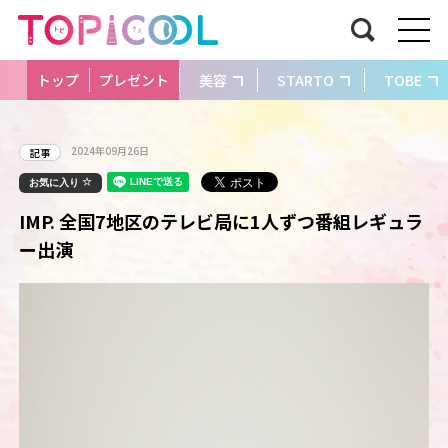
トップ
プレゼント
美容
STARTO
TOBE
2024年09月26日
記事
お気に入り
IMP. 全国7地区のテレビ局に1人ずつ番組レギュラ
ー出演