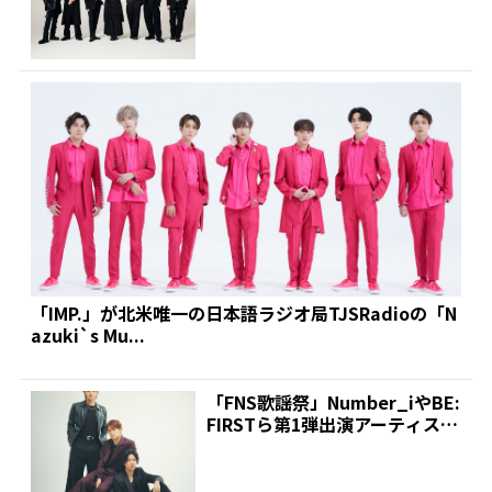
出演決定、27日...
「IMP.」が北米唯一の日本語ラジオ局TJSRadioの「N
azuki`s Mu...
「FNS歌謡祭」Number_iやBE:
FIRSTら第1弾出演アーティスト
発表!...