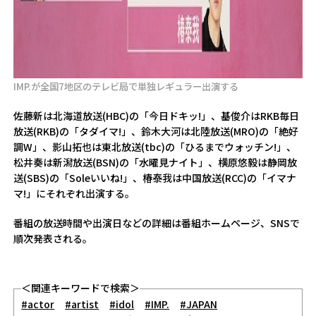
IMP.が全国7地区のテレビ局で単独レギュラー出演する
佐藤新は北海道放送(HBC)の「今日ドキッ!」、基俊介はRKB毎日
放送(RKB)の「タダイマ!」、鈴木大河は北陸放送(MRO)の「絶好
調W」、影山拓也は東北放送(tbc)の「ひるまでウォッチン!」、
松井奏は新潟放送(BSN)の「水曜見ナイト」、横原悠毅は静岡放
送(SBS)の「Soleいいね!」、椿泰我は中国放送(RCC)の「イマナ
マ!」にそれぞれ出演する。
番組の放送時間や出演日などの詳細は番組ホームページ、SNSで
順次発表される。
＜関連キーワードで検索＞
#actor
#artist
#idol
#IMP.
#JAPAN