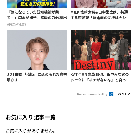
「気になっていた認知機能が菌
M!LK 塩崎太智&山中柔太朗、共通
で…」森永が開発。感動の70代続出
する恋愛観「結婚前の同棲はナシ」
と明かすも最後は決意がグラグラ?
AD(森永乳業)
JO1白岩 「瑠姫」に込められた意味
KAT-TUN 亀梨和也、田中みな実の
明かす
トークに「オチがないな」と突っ込
み! 「Destiny」試写会に登場
Recommended by
お気に入り記事一覧
お気に入りがありません。