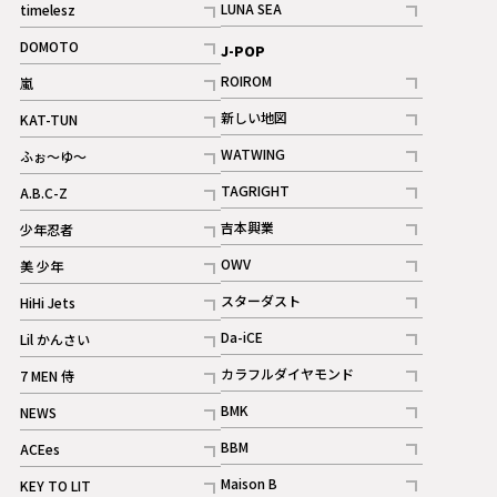
LUNA SEA
timelesz
記事
記事
DOMOTO
J-POP
記事
ROIROM
嵐
記事
記事
新しい地図
KAT-TUN
記事
記事
WATWING
ふぉ～ゆ～
記事
記事
TAGRIGHT
A.B.C-Z
記事
記事
吉本興業
少年忍者
ギャラリー
記事
記事
OWV
美 少年
記事
記事
スターダスト
HiHi Jets
ギャラリー
記事
記事
Da-iCE
Lil かんさい
記事
記事
カラフルダイヤモンド
7 MEN 侍
記事
記事
BMK
NEWS
記事
記事
BBM
ACEes
ギャラリー
記事
記事
Maison B
KEY TO LIT
ギャラリー