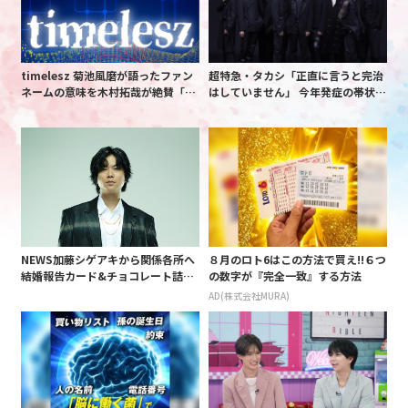
timelesz 菊池風磨が語ったファン
超特急・タカシ「正直に言うと完治
ネームの意味を木村拓哉が絶賛「考
はしていません」 今年発症の帯状疱
えてるな」「素敵だと思います」
疹(ほうしん)の症状について本心告
白 後遺症も語る
NEWS加藤シゲアキから関係各所へ
８月のロト6はこの方法で買え!!６つ
結婚報告カード&チョコレート詰め
の数字が『完全一致』する方法
合わせ、小説家らしく哲学者の名言
AD(株式会社MURA)
も添えて