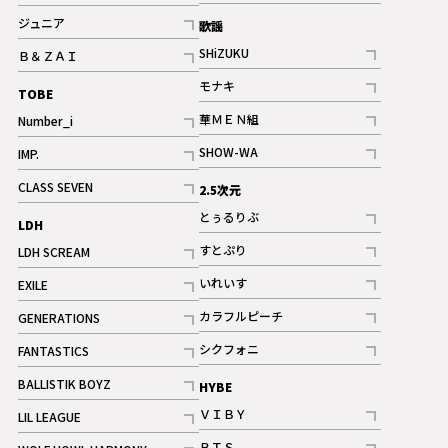
記事
記事
ジュニア
歌謡
ギャラリー
記事
SHiZUKU
Ｂ＆ＺＡＩ
記事
記事
モナキ
TOBE
記事
華ＭＥＮ組
Number_i
記事
記事
SHOW-WA
IMP.
記事
記事
CLASS SEVEN
2.5次元
記事
とぅるりぶ
LDH
記事
すとぷり
LDH SCREAM
記事
記事
いれいす
EXILE
ギャラリー
記事
記事
カラフルピーチ
GENERATIONS
ギャラリー
記事
記事
シクフォニ
FANTASTICS
記事
記事
BALLISTIK BOYZ
HYBE
記事
ＶＩＢＹ
LIL LEAGUE
記事
記事
ＢＴＳ