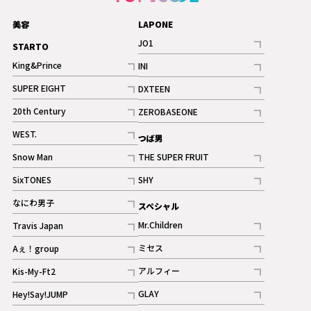
美容
LAPONE
JO1
STARTO
記事
King&Prince
INI
ギャラリー
記事
記事
SUPER EIGHT
DXTEEN
ギャラリー
記事
記事
20th Century
ZEROBASEONE
ギャラリー
記事
記事
WEST.
つば男
記事
Snow Man
THE SUPER FRUIT
記事
記事
SixTONES
SHY
ギャラリー
ギャラリー
記事
記事
なにわ男子
スペシャル
ギャラリー
記事
Mr.Children
Travis Japan
記事
記事
ミセス
Aぇ！group
記事
記事
アルフィー
Kis-My-Ft2
記事
記事
GLAY
Hey!Say!JUMP
ギャラリー
記事
記事