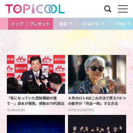
トップ
プレゼント
美容
STARTO
TOBE
「気になっていた認知機能が菌
８月のロト6はこの方法で買え!!６つ
で…」森永が開発。感動の70代続出
の数字が『完全一致』する方法
AD(森永乳業)
AD(株式会社MURA)