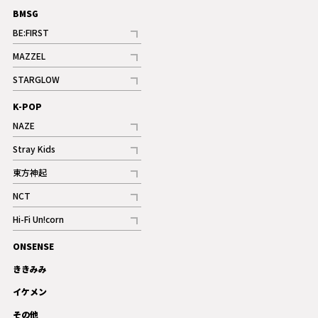
BMSG
BE:FIRST
記事
MAZZEL
ギャラリー
記事
STARGLOW
ギャラリー
記事
K-POP
NAZE
記事
Stray Kids
記事
東方神起
記事
NCT
記事
Hi-Fi Un!corn
記事
ONSENSE
ギャラリー
ききみみ
イケメン
その他