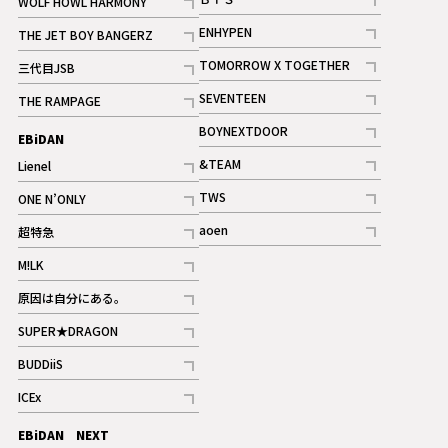
WOLF HOWL HARMONY
記事
記事
ENHYPEN
THE JET BOY BANGERZ
記事
記事
TOMORROW X TOGETHER
三代目JSB
記事
記事
SEVENTEEN
THE RAMPAGE
ギャラリー
記事
記事
BOYNEXTDOOR
EBiDAN
ギャラリー
記事
&TEAM
Lienel
記事
記事
TWS
ONE N’ONLY
ギャラリー
記事
記事
aoen
超特急
記事
記事
M!LK
ギャラリー
記事
原因は自分にある。
記事
SUPER★DRAGON
記事
BUDDiiS
記事
ICEx
記事
EBiDAN NEXT