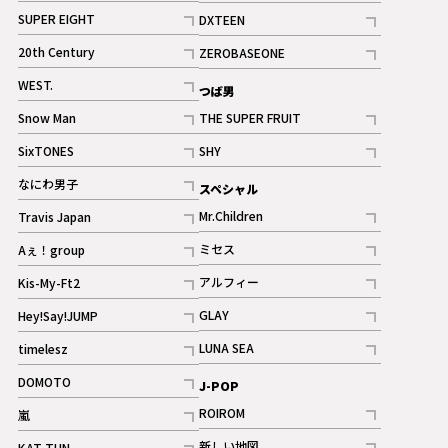
記事
記事
SUPER EIGHT
DXTEEN
ギャラリー
記事
記事
20th Century
ZEROBASEONE
ギャラリー
記事
記事
WEST.
つば男
記事
Snow Man
THE SUPER FRUIT
記事
記事
SixTONES
SHY
ギャラリー
ギャラリー
記事
記事
なにわ男子
スペシャル
ギャラリー
記事
Mr.Children
Travis Japan
記事
記事
ミセス
Aぇ！group
記事
記事
アルフィー
Kis-My-Ft2
記事
記事
GLAY
Hey!Say!JUMP
ギャラリー
記事
記事
LUNA SEA
timelesz
記事
記事
DOMOTO
J-POP
記事
ROIROM
嵐
記事
記事
新しい地図
KAT-TUN