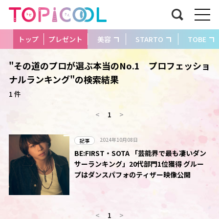
トップ
プレゼント
美容
STARTO
TOBE
"その道のプロが選ぶ本当のNo.1 プロフェッショ
ナルランキング"の検索結果
1 件
<
1
>
2024年10月08日
記事
BE:FIRST・SOTA 「芸能界で最も凄いダン
サーランキング」20代部門1位獲得 グルー
プはダンスパフォのティザー映像公開
<
1
>