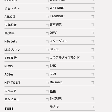
記事
記事
WATWING
ふぉ～ゆ～
記事
記事
TAGRIGHT
A.B.C-Z
記事
記事
吉本興業
少年忍者
ギャラリー
記事
記事
OWV
美 少年
記事
記事
スターダスト
HiHi Jets
ギャラリー
記事
記事
Da-iCE
Lil かんさい
記事
記事
カラフルダイヤモンド
7 MEN 侍
記事
記事
BMK
NEWS
記事
記事
BBM
ACEes
ギャラリー
記事
記事
Maison B
KEY TO LIT
ギャラリー
記事
記事
ジュニア
歌謡
ギャラリー
記事
SHiZUKU
Ｂ＆ＺＡＩ
記事
記事
モナキ
TOBE
記事