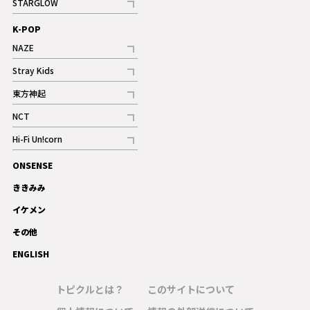
STARGLOW
ギャラリー
記事
K-POP
NAZE
記事
Stray Kids
記事
東方神起
記事
NCT
記事
Hi-Fi Un!corn
記事
ONSENSE
ギャラリー
ききみみ
イケメン
その他
ENGLISH
トピクルとは？
このサイトについて