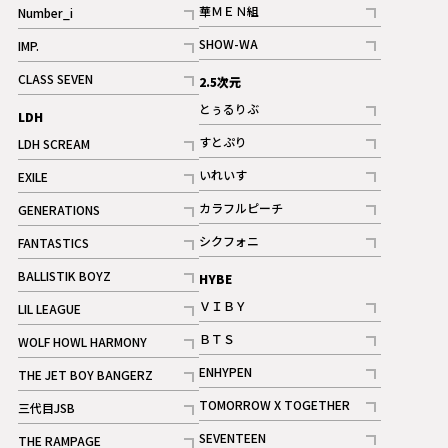
華ＭＥＮ組
Number_i
記事
記事
SHOW-WA
IMP.
記事
記事
CLASS SEVEN
2.5次元
記事
とぅるりぶ
LDH
記事
すとぷり
LDH SCREAM
記事
記事
いれいす
EXILE
ギャラリー
記事
記事
カラフルピーチ
GENERATIONS
ギャラリー
記事
記事
シクフォニ
FANTASTICS
記事
記事
BALLISTIK BOYZ
HYBE
記事
ＶＩＢＹ
LIL LEAGUE
記事
記事
ＢＴＳ
WOLF HOWL HARMONY
記事
記事
ENHYPEN
THE JET BOY BANGERZ
記事
記事
TOMORROW X TOGETHER
三代目JSB
記事
記事
SEVENTEEN
THE RAMPAGE