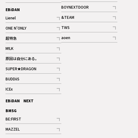
ギャラリー
記事
記事
BOYNEXTDOOR
EBiDAN
ギャラリー
記事
&TEAM
Lienel
記事
記事
TWS
ONE N’ONLY
ギャラリー
記事
記事
aoen
超特急
記事
記事
M!LK
ギャラリー
記事
原因は自分にある。
記事
SUPER★DRAGON
記事
BUDDiiS
記事
ICEx
記事
EBiDAN NEXT
BMSG
BE:FIRST
記事
MAZZEL
ギャラリー
記事