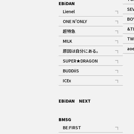
EBiDAN
SE
Lienel
記事
BO
ONE N’ONLY
記事
&T
超特急
記事
TW
M!LK
ギャラリー
記事
ao
原因は自分にある。
記事
SUPER★DRAGON
記事
BUDDiiS
記事
ICEx
記事
EBiDAN NEXT
BMSG
BE:FIRST