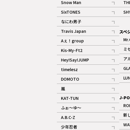
Snow Man
TH
記事
SixTONES
SH
ギャラリー
記事
なにわ男子
ギャラリー
記事
Travis Japan
スペ
記事
Mr.
Aぇ！group
記事
ミ
Kis-My-Ft2
記事
ア
Hey!Say!JUMP
ギャラリー
記事
GL
timelesz
記事
LU
DOMOTO
記事
嵐
記事
J-PO
KAT-TUN
記事
RO
ふぉ～ゆ～
記事
新
A.B.C-Z
記事
WA
少年忍者