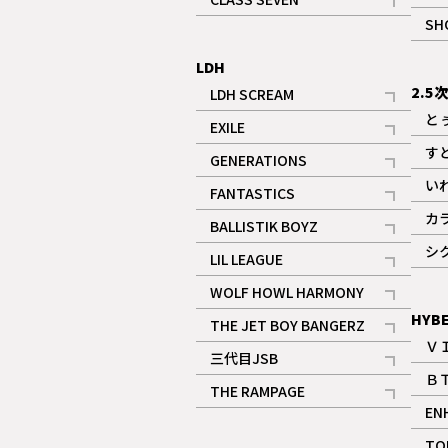
記事
SH
LDH
2.5
LDH SCREAM
記事
と
EXILE
記事
す
GENERATIONS
記事
い
FANTASTICS
記事
カ
BALLISTIK BOYZ
記事
シ
LIL LEAGUE
記事
WOLF HOWL HARMONY
記事
HYB
THE JET BOY BANGERZ
Ｖ
記事
三代目JSB
Ｂ
記事
THE RAMPAGE
EN
記事
ギャラリー
TO