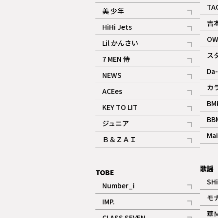
ギャラリー
記事
TA
美 少年
記事
吉
HiHi Jets
記事
OW
Lil かんさい
記事
ス
7 MEN 侍
記事
Da-
NEWS
記事
カ
ACEes
記事
BM
KEY TO LIT
記事
BB
ジュニア
記事
Mai
Ｂ＆ＺＡＩ
記事
歌謡
TOBE
SH
Number_i
記事
モ
IMP.
記事
華
CLASS SEVEN