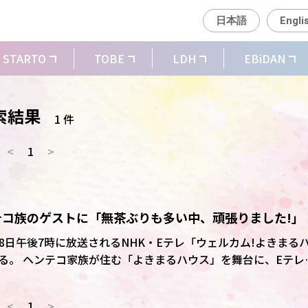
日本語
Engli
STARTO
TOBE
LDH
EBiDAN
索結果
1 件
<
1
>
Iがヘンテコ族のゲストに「無茶ぶりも多い中、頑張りました!」
、今月28日午後7時に放送されるNHK・Eテレ「ウェルカム!よきまる
に、Eテレで
ボさんやシュッシュらと遊ぶ家族向けバラエティー。今回は
場し、ボクシングにちなんだゲームなどを楽しむ。
<
1
>