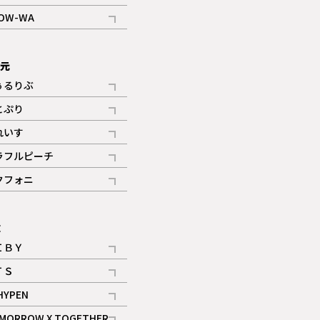
記事
OW-WA
記事
次元
ぅるりぶ
記事
とぷり
記事
れいす
ギャラリー
記事
ラフルピーチ
ギャラリー
記事
クフォニ
記事
E
ＩＢＹ
記事
ＴＳ
記事
HYPEN
記事
MORROW X TOGETHER