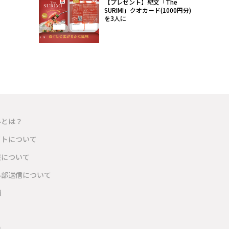
【プレゼント】紀文「The
SURIMI」クオカード(1000円分)
を3人に
ルとは？
イトについて
報について
外部送信について
項
内