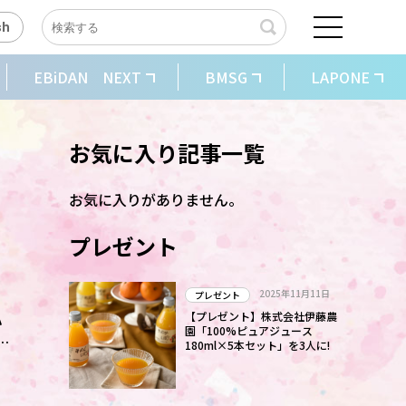
sh
EBiDAN NEXT
BMSG
LAPONE
お気に入り記事一覧
お気に入りがありません。
プレゼント
2025年11月11日
プレゼント
ハ
【プレゼント】株式会社伊藤農
園「100%ピュアジュース
180ml×5本セット」を3人に!