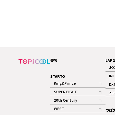
美容
LAP
JO
INI
STARTO
King&Prince
DX
記事
SUPER EIGHT
ZE
記事
20th Century
記事
WEST.
つば
記事