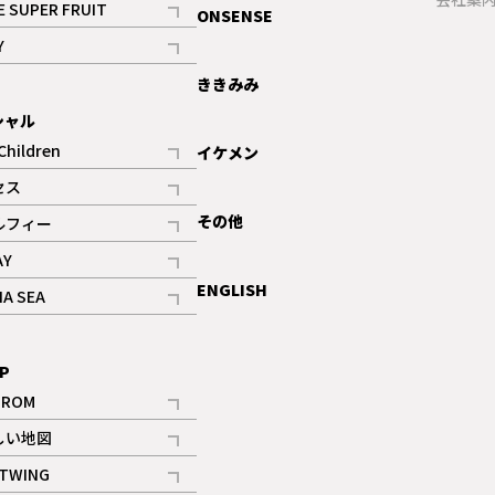
E SUPER FRUIT
ONSENSE
記事
Y
ギャラリー
記事
ききみみ
シャル
Children
イケメン
記事
セス
記事
その他
ルフィー
記事
AY
記事
ENGLISH
NA SEA
記事
P
IROM
記事
しい地図
記事
TWING