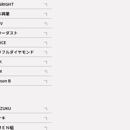
記事
GRIGHT
記事
本興業
記事
V
記事
ターダスト
ギャラリー
記事
iCE
記事
ラフルダイヤモンド
記事
K
記事
M
ギャラリー
記事
son B
ギャラリー
記事
ギャラリー
iZUKU
記事
ナキ
記事
ＭＥＮ組