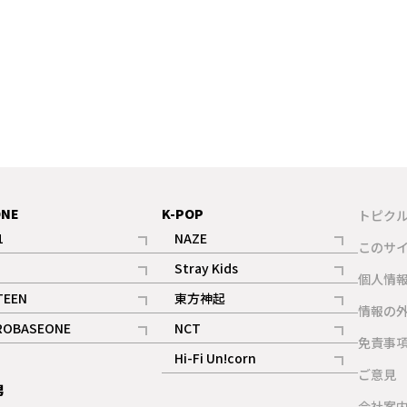
ONE
K-POP
トピク
1
NAZE
このサ
記事
記事
Stray Kids
ギャラリー
個人情
記事
記事
TEEN
東方神起
ギャラリー
情報の
記事
記事
ROBASEONE
NCT
ギャラリー
免責事
記事
記事
Hi-Fi Un!corn
ご意見
記事
男
ギャラリー
会社案