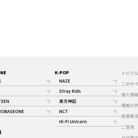
ONE
K-POP
トピク
1
NAZE
このサ
記事
記事
Stray Kids
ギャラリー
個人情
記事
記事
TEEN
東方神起
ギャラリー
情報の
記事
記事
ROBASEONE
NCT
ギャラリー
免責事
記事
記事
Hi-Fi Un!corn
ご意見
記事
男
ギャラリー
会社案