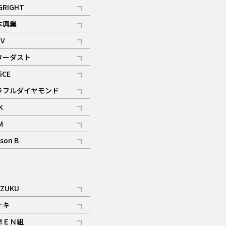
記事
GRIGHT
記事
本興業
記事
V
記事
ターダスト
ギャラリー
記事
iCE
記事
ラフルダイヤモンド
記事
K
記事
M
ギャラリー
記事
son B
ギャラリー
記事
ギャラリー
iZUKU
記事
ナキ
記事
ＭＥＮ組