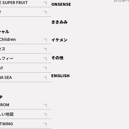
E SUPER FRUIT
ONSENSE
記事
Y
ギャラリー
記事
ききみみ
シャル
Children
イケメン
記事
セス
記事
その他
ルフィー
記事
AY
記事
ENGLISH
NA SEA
記事
P
IROM
記事
しい地図
記事
TWING