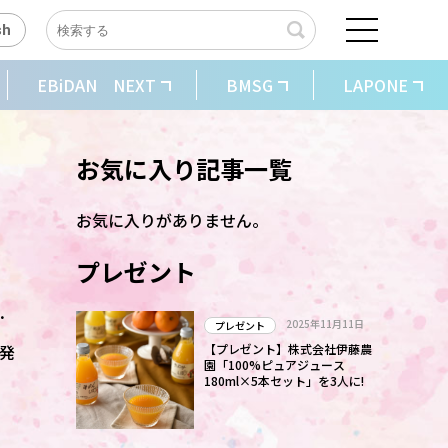
sh
EBiDAN NEXT
BMSG
LAPONE
お気に入り記事一覧
お気に入りがありません。
プレゼント
」
2025年11月11日
プレゼント
を発
【プレゼント】株式会社伊藤農
園「100%ピュアジュース
180ml×5本セット」を3人に!