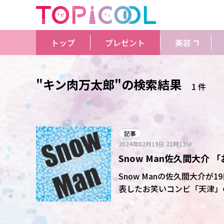
トップ
プレゼント
美容
"キン肉万太郎"の検索結果
1 件
記事
2024年02月19日
21時13分
Snow Man佐久間大介
改名の仲良し芸人いじり
Snow Manの佐久間大介が
表したお笑いコンビ「天津」