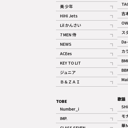
ギャラリー
記事
TA
美 少年
記事
吉
HiHi Jets
記事
OW
Lil かんさい
記事
ス
7 MEN 侍
記事
Da-
NEWS
記事
カ
ACEes
記事
BM
KEY TO LIT
記事
BB
ジュニア
記事
Mai
Ｂ＆ＺＡＩ
記事
歌謡
TOBE
SH
Number_i
記事
モ
IMP.
記事
華
CLASS SEVEN