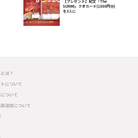
【プレゼント】紀文「The
SURIMI」クオカード(1000円分)
を3人に
ルとは？
イトについて
報について
外部送信について
項
内