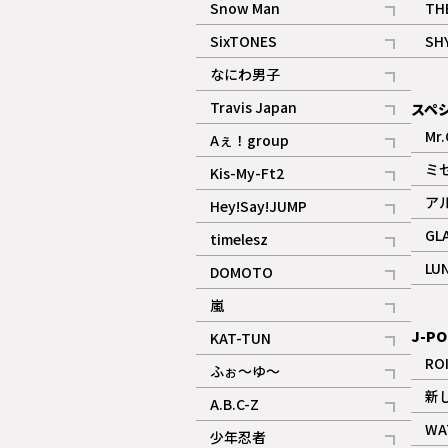
Snow Man
TH
記事
SixTONES
SH
ギャラリー
記事
なにわ男子
ギャラリー
記事
Travis Japan
スペ
記事
Mr.
Aぇ！group
記事
ミ
Kis-My-Ft2
記事
ア
Hey!Say!JUMP
ギャラリー
記事
GL
timelesz
記事
LU
DOMOTO
記事
嵐
記事
J-PO
KAT-TUN
記事
RO
ふぉ～ゆ～
記事
新
A.B.C-Z
記事
WA
少年忍者