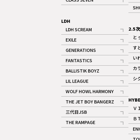
記事
SH
LDH
2.5
LDH SCREAM
記事
と
EXILE
記事
す
GENERATIONS
記事
い
FANTASTICS
記事
カ
BALLISTIK BOYZ
記事
シ
LIL LEAGUE
記事
WOLF HOWL HARMONY
記事
HYB
THE JET BOY BANGERZ
Ｖ
記事
三代目JSB
Ｂ
記事
THE RAMPAGE
EN
記事
ギャラリー
TO