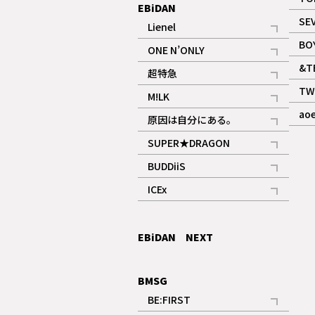
EBiDAN
SE
Lienel
記事
BO
ONE N’ONLY
記事
&T
超特急
記事
TW
M!LK
ギャラリー
記事
ao
原因は自分にある。
記事
SUPER★DRAGON
記事
BUDDiiS
記事
ICEx
記事
EBiDAN NEXT
BMSG
BE:FIRST