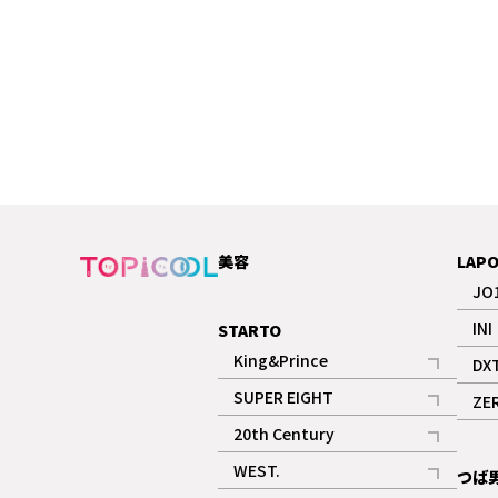
美容
LAP
JO
INI
STARTO
King&Prince
DX
記事
SUPER EIGHT
ZE
記事
20th Century
記事
WEST.
つば
記事