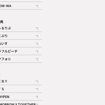
記事
OW-WA
記事
次元
ぅるりぶ
記事
とぷり
記事
れいす
ギャラリー
記事
ラフルピーチ
ギャラリー
記事
クフォニ
記事
E
ＩＢＹ
記事
ＴＳ
記事
HYPEN
記事
MORROW X TOGETHER