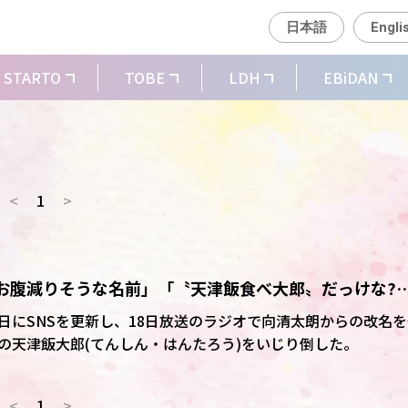
日本語
Engli
STARTO
TOBE
LDH
EBiDAN
<
1
>
 「お腹減りそうな名前」「〝天津飯食べ大郎〟だっけな?
倒す
19日にSNSを更新し、18日放送のラジオで向清太朗からの改名
の天津飯大郎(てんしん・はんたろう)をいじり倒した。
<
1
>