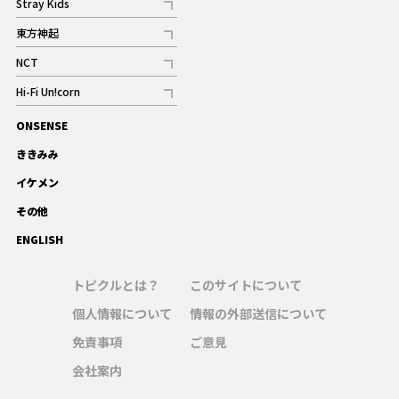
Stray Kids
記事
東方神起
記事
NCT
記事
Hi-Fi Un!corn
記事
ONSENSE
ギャラリー
ききみみ
イケメン
その他
ENGLISH
トピクルとは？
このサイトについて
個人情報について
情報の外部送信について
免責事項
ご意見
会社案内