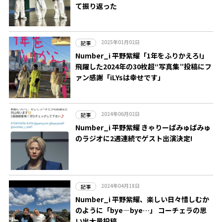
て振り返った
2025年01月02日
記事
Number_i 平野紫耀「1年をふりかえろ!」
飛躍した2024年の30枚超“写真集”投稿にフ
ァン感謝「iLYsは幸せです」
2024年06月02日
記事
Number_i 平野紫耀 きゃりーぱみゅぱみゅ
のラジオに2週連続でゲスト出演決定!
2024年04月18日
記事
Number_i 平野紫耀、楽しい日々惜しむか
のように「bye―bye…」 コーチェラの思
い出大量投稿