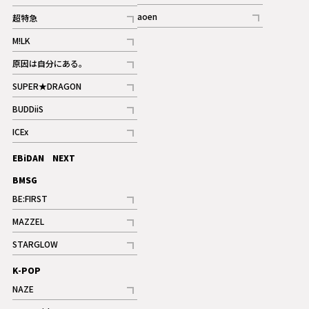
ギャラリー
記事
記事
aoen
超特急
記事
記事
M!LK
ギャラリー
記事
原因は自分にある。
記事
SUPER★DRAGON
記事
BUDDiiS
記事
ICEx
記事
EBiDAN NEXT
BMSG
BE:FIRST
記事
MAZZEL
ギャラリー
記事
STARGLOW
ギャラリー
記事
K-POP
NAZE
記事