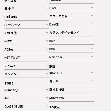
少年忍者
ギャラリー
記事
記事
OWV
美 少年
記事
記事
スターダスト
HiHi Jets
ギャラリー
記事
記事
Da-iCE
Lil かんさい
記事
記事
カラフルダイヤモンド
7 MEN 侍
記事
記事
BMK
NEWS
記事
記事
BBM
ACEes
ギャラリー
記事
記事
Maison B
KEY TO LIT
ギャラリー
記事
記事
ジュニア
歌謡
ギャラリー
記事
SHiZUKU
Ｂ＆ＺＡＩ
記事
記事
モナキ
TOBE
記事
華ＭＥＮ組
Number_i
記事
記事
SHOW-WA
IMP.
記事
記事
CLASS SEVEN
2.5次元