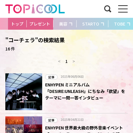
トップ
プレゼント
美容
STARTO
TOBE
"コーチェラ"の検索結果
16 件
<
1
>
2025年06月06日
記事
ENHYPEN ミニアルバム
「DESIRE:UNLEASH」にちなみ「欲望」を
テーマに一問一答インタビュー
2025年04月21日
記事
ENHYPEN 世界最大級の野外音楽イベント