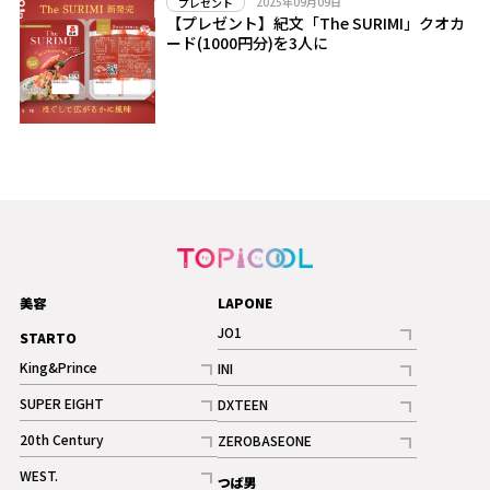
2025年09月09日
プレゼント
【プレゼント】紀文「The SURIMI」クオカ
ード(1000円分)を3人に
美容
LAPONE
JO1
STARTO
記事
King&Prince
INI
ギャラリー
記事
記事
SUPER EIGHT
DXTEEN
ギャラリー
記事
記事
20th Century
ZEROBASEONE
ギャラリー
記事
記事
WEST.
つば男