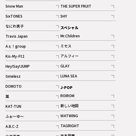
記事
Snow Man
THE SUPER FRUIT
記事
記事
SixTONES
SHY
ギャラリー
ギャラリー
記事
記事
なにわ男子
スペシャル
ギャラリー
記事
Mr.Children
Travis Japan
記事
記事
ミセス
Aぇ！group
記事
記事
アルフィー
Kis-My-Ft2
記事
記事
GLAY
Hey!Say!JUMP
ギャラリー
記事
記事
LUNA SEA
timelesz
記事
記事
DOMOTO
J-POP
記事
ROIROM
嵐
記事
記事
新しい地図
KAT-TUN
記事
記事
WATWING
ふぉ～ゆ～
記事
記事
TAGRIGHT
A.B.C-Z
記事
記事
吉本興業