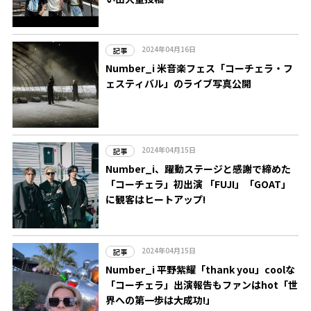
2024年04月16日
記事
Number_i 米音楽フェス「コーチェラ・フ
ェスティバル」のライブ写真公開
2024年04月15日
記事
Number_i、躍動ステージと感謝で締めた
「コーチェラ」初出演 「FUJI」「GOAT」
に観客はヒートアップ!
2024年04月15日
記事
Number_i 平野紫耀「thank you」coolな
「コーチェラ」出演報告もファンはhot「世
界への第一歩は大成功!」