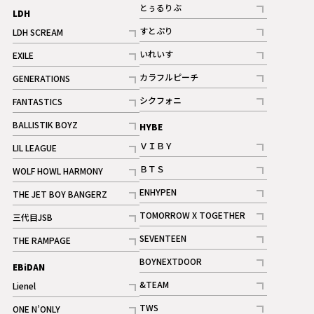
記事
とぅるりぶ
LDH
記事
すとぷり
LDH SCREAM
記事
記事
いれいす
EXILE
ギャラリー
記事
記事
カラフルピーチ
GENERATIONS
ギャラリー
記事
記事
シクフォニ
FANTASTICS
記事
記事
BALLISTIK BOYZ
HYBE
記事
ＶＩＢＹ
LIL LEAGUE
記事
記事
ＢＴＳ
WOLF HOWL HARMONY
記事
記事
ENHYPEN
THE JET BOY BANGERZ
記事
記事
TOMORROW X TOGETHER
三代目JSB
記事
記事
SEVENTEEN
THE RAMPAGE
ギャラリー
記事
記事
BOYNEXTDOOR
EBiDAN
ギャラリー
記事
&TEAM
Lienel
記事
記事
TWS
ONE N’ONLY