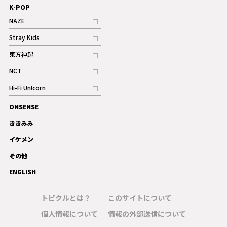
K-POP
NAZE
記事
Stray Kids
記事
東方神起
記事
NCT
記事
Hi-Fi Un!corn
記事
ONSENSE
ギャラリー
ききみみ
イケメン
その他
ENGLISH
トピクルとは？
このサイトについて
個人情報について
情報の外部送信について