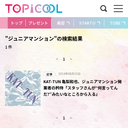
トップ
プレゼント
美容
STARTO
TOBE
"ジュニアマンション"の検索結果
1 件
<
1
>
2024年08月15日
記事
KAT-TUN 亀梨和也、ジュニアマンション発
案者の矜持「スタッフさんが“何言ってん
だ?”みたいなところから入る」
<
1
>