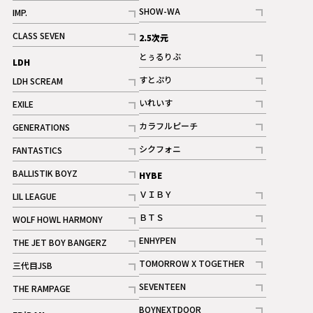
記事
記事
SHOW-WA
IMP.
記事
記事
CLASS SEVEN
2.5次元
記事
とぅるりぶ
LDH
記事
すとぷり
LDH SCREAM
記事
記事
いれいす
EXILE
ギャラリー
記事
記事
カラフルピーチ
GENERATIONS
ギャラリー
記事
記事
シクフォニ
FANTASTICS
記事
記事
BALLISTIK BOYZ
HYBE
記事
ＶＩＢＹ
LIL LEAGUE
記事
記事
ＢＴＳ
WOLF HOWL HARMONY
記事
記事
ENHYPEN
THE JET BOY BANGERZ
記事
記事
TOMORROW X TOGETHER
三代目JSB
記事
記事
SEVENTEEN
THE RAMPAGE
ギャラリー
記事
記事
BOYNEXTDOOR