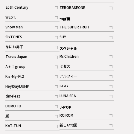
ギャラリー
記事
記事
20th Century
ZEROBASEONE
ギャラリー
記事
記事
WEST.
つば男
記事
Snow Man
THE SUPER FRUIT
記事
記事
SixTONES
SHY
ギャラリー
ギャラリー
記事
記事
なにわ男子
スペシャル
ギャラリー
記事
Mr.Children
Travis Japan
記事
記事
ミセス
Aぇ！group
記事
記事
アルフィー
Kis-My-Ft2
記事
記事
GLAY
Hey!Say!JUMP
ギャラリー
記事
記事
LUNA SEA
timelesz
記事
記事
DOMOTO
J-POP
記事
ROIROM
嵐
記事
記事
新しい地図
KAT-TUN
記事
記事