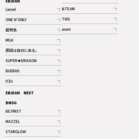
EBiDAN
ギャラリー
記事
&TEAM
Lienel
記事
記事
TWS
ONE N’ONLY
ギャラリー
記事
記事
aoen
超特急
記事
記事
M!LK
ギャラリー
記事
原因は自分にある。
記事
SUPER★DRAGON
記事
BUDDiiS
記事
ICEx
記事
EBiDAN NEXT
BMSG
BE:FIRST
記事
MAZZEL
ギャラリー
記事
STARGLOW
ギャラリー
記事