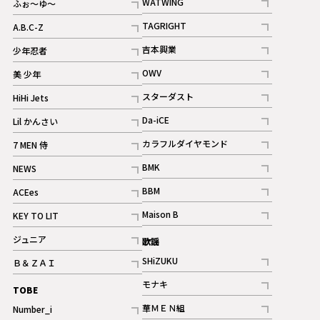
WATWING
ふぉ～ゆ～
記事
記事
TAGRIGHT
A.B.C-Z
記事
記事
吉本興業
少年忍者
ギャラリー
記事
記事
OWV
美 少年
記事
記事
スターダスト
HiHi Jets
ギャラリー
記事
記事
Da-iCE
Lil かんさい
記事
記事
カラフルダイヤモンド
7 MEN 侍
記事
記事
BMK
NEWS
記事
記事
BBM
ACEes
ギャラリー
記事
記事
Maison B
KEY TO LIT
ギャラリー
記事
記事
ジュニア
歌謡
ギャラリー
記事
SHiZUKU
Ｂ＆ＺＡＩ
記事
記事
モナキ
TOBE
記事
華ＭＥＮ組
Number_i