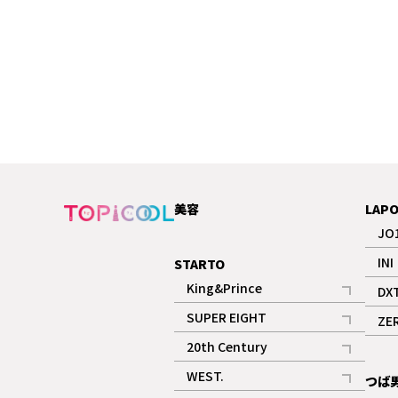
美容
LAP
JO
INI
STARTO
King&Prince
DX
記事
SUPER EIGHT
ZE
記事
20th Century
記事
WEST.
つば
記事