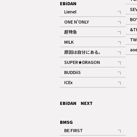
EBiDAN
SE
Lienel
記事
BO
ONE N’ONLY
記事
&T
超特急
記事
TW
M!LK
ギャラリー
記事
ao
原因は自分にある。
記事
SUPER★DRAGON
記事
BUDDiiS
記事
ICEx
記事
EBiDAN NEXT
BMSG
BE:FIRST