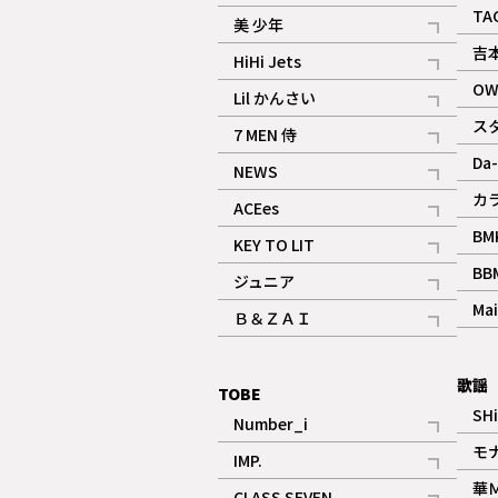
ギャラリー
記事
TA
美 少年
記事
吉
HiHi Jets
記事
OW
Lil かんさい
記事
ス
7 MEN 侍
記事
Da-
NEWS
記事
カ
ACEes
記事
BM
KEY TO LIT
記事
BB
ジュニア
記事
Mai
Ｂ＆ＺＡＩ
記事
歌謡
TOBE
SH
Number_i
記事
モ
IMP.
記事
華
CLASS SEVEN