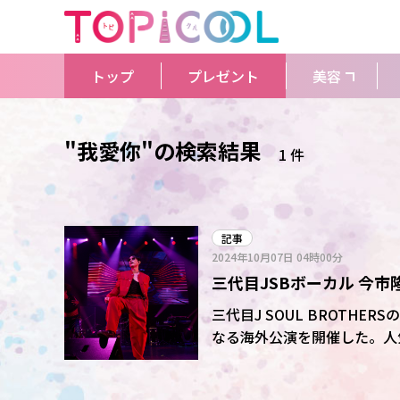
トップ
プレゼント
美容
"我愛你"の検索結果
1 件
記事
2024年10月07日
04時00分
三代目JSBボーカル 今
できた」 台湾でソロ初海
三代目J SOUL BROTHER
なる海外公演を開催した。人気
公演をついに成し遂げること