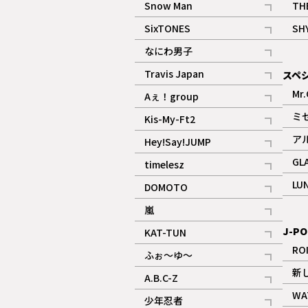
Snow Man
TH
記事
SixTONES
SH
ギャラリー
記事
なにわ男子
ギャラリー
記事
Travis Japan
スペ
記事
Mr.
Aぇ！group
記事
ミ
Kis-My-Ft2
記事
ア
Hey!Say!JUMP
ギャラリー
記事
GL
timelesz
記事
LU
DOMOTO
記事
嵐
記事
J-PO
KAT-TUN
記事
RO
ふぉ～ゆ～
記事
新
A.B.C-Z
記事
WA
少年忍者