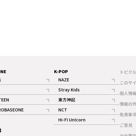
ONE
K-POP
トピク
1
NAZE
このサ
記事
記事
Stray Kids
ギャラリー
個人情
記事
記事
TEEN
東方神起
ギャラリー
情報の
記事
記事
ROBASEONE
NCT
ギャラリー
免責事
記事
記事
Hi-Fi Un!corn
ご意見
記事
男
ギャラリー
会社案