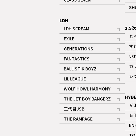
記事
SH
LDH
2.5
LDH SCREAM
記事
と
EXILE
記事
す
GENERATIONS
記事
い
FANTASTICS
記事
カ
BALLISTIK BOYZ
記事
シ
LIL LEAGUE
記事
WOLF HOWL HARMONY
記事
HYB
THE JET BOY BANGERZ
Ｖ
記事
三代目JSB
Ｂ
記事
THE RAMPAGE
EN
記事
ギャラリー
TO