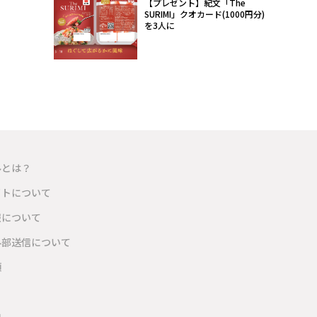
【プレゼント】紀文「The
SURIMI」クオカード(1000円分)
を3人に
ルとは？
イトについて
報について
外部送信について
項
内