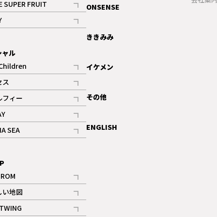
E SUPER FRUIT
ONSENSE
記事
Y
ギャラリー
記事
ききみみ
シャル
Children
イケメン
記事
セス
記事
その他
ルフィー
記事
AY
記事
ENGLISH
NA SEA
記事
P
IROM
記事
しい地図
記事
TWING