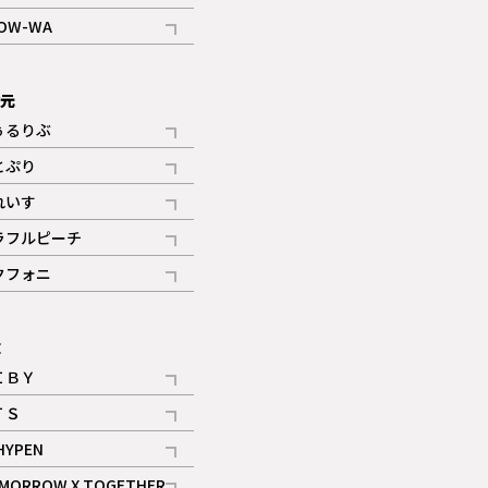
記事
OW-WA
記事
次元
ぅるりぶ
記事
とぷり
記事
れいす
ギャラリー
記事
ラフルピーチ
ギャラリー
記事
クフォニ
記事
E
ＩＢＹ
記事
ＴＳ
記事
HYPEN
記事
MORROW X TOGETHER