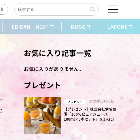
sh
EBiDAN NEXT
BMSG
LAPONE
お気に入り記事一覧
お気に入りがありません。
プレゼント
が
2025年11月11日
プレゼント
と
【プレゼント】株式会社伊藤農
園「100%ピュアジュース
外
180ml×5本セット」を3人に!