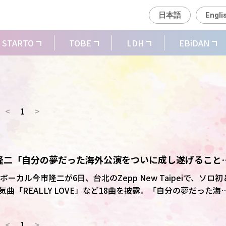
日本語
Engli
STARTO
TOBE
LDH
EBiDAN
<
1
>
市隆二「自分の夢だった海外公演をついに成し遂げること
外公演
Sのボーカル今市隆二が6日、台北のZepp New Taipeiで、ソロ初
曲「REALLY LOVE」など18曲を披露。「自分の夢だった海
ができた」と感無量の表情を浮かべた。
<
1
>