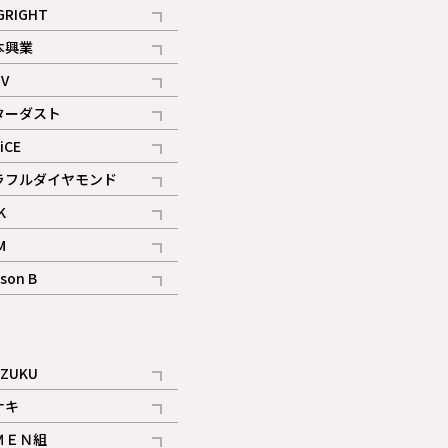
記事
GRIGHT
記事
本興業
記事
V
記事
ターダスト
ギャラリー
記事
iCE
記事
ラフルダイヤモンド
記事
K
記事
M
ギャラリー
記事
son B
ギャラリー
記事
ギャラリー
iZUKU
記事
ナキ
記事
ＭＥＮ組