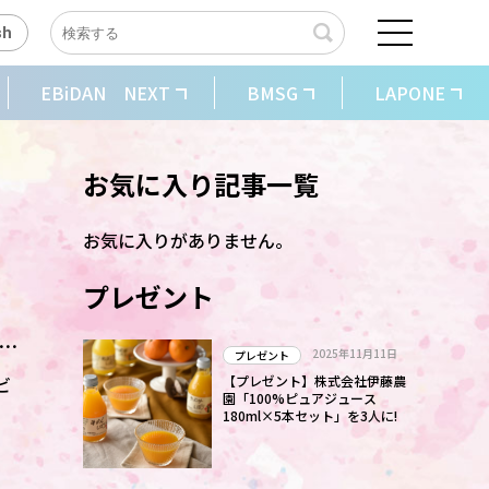
sh
EBiDAN NEXT
BMSG
LAPONE
お気に入り記事一覧
お気に入りがありません。
プレゼント
ビュ
2025年11月11日
プレゼント
ビ
【プレゼント】株式会社伊藤農
園「100%ピュアジュース
180ml×5本セット」を3人に!