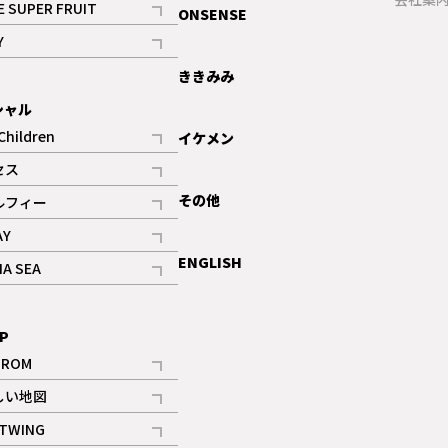
E SUPER FRUIT
ONSENSE
記事
Y
ギャラリー
記事
ききみみ
シャル
Children
イケメン
記事
セス
記事
その他
ルフィー
記事
AY
記事
ENGLISH
NA SEA
記事
P
IROM
記事
しい地図
記事
TWING