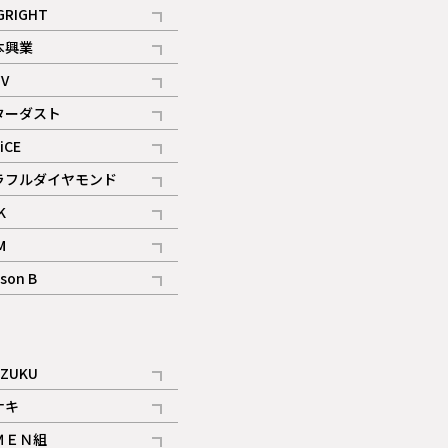
記事
GRIGHT
記事
本興業
記事
V
記事
ターダスト
ギャラリー
記事
iCE
記事
ラフルダイヤモンド
記事
K
記事
M
ギャラリー
記事
son B
ギャラリー
記事
ギャラリー
iZUKU
記事
ナキ
記事
ＭＥＮ組