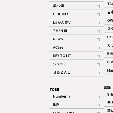
ギャラリー
記事
TA
美 少年
記事
吉
HiHi Jets
記事
OW
Lil かんさい
記事
ス
7 MEN 侍
記事
Da-
NEWS
記事
カ
ACEes
記事
BM
KEY TO LIT
記事
BB
ジュニア
記事
Mai
Ｂ＆ＺＡＩ
記事
歌謡
TOBE
SH
Number_i
記事
モ
IMP.
記事
華
CLASS SEVEN