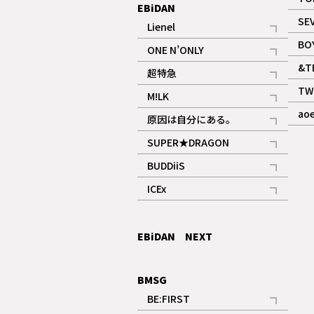
EBiDAN
SE
Lienel
記事
BO
ONE N’ONLY
記事
&T
超特急
記事
TW
M!LK
ギャラリー
記事
ao
原因は自分にある。
記事
SUPER★DRAGON
記事
BUDDiiS
記事
ICEx
記事
EBiDAN NEXT
BMSG
BE:FIRST