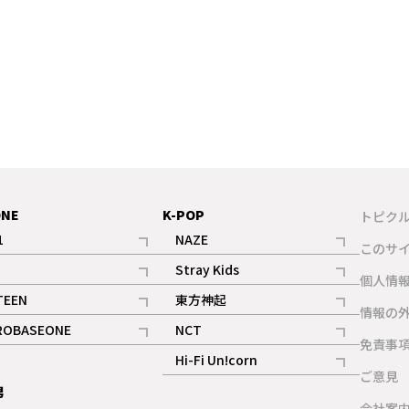
ONE
K-POP
トピク
1
NAZE
このサ
記事
記事
Stray Kids
ギャラリー
個人情
記事
記事
TEEN
東方神起
ギャラリー
情報の
記事
記事
ROBASEONE
NCT
ギャラリー
免責事
記事
記事
Hi-Fi Un!corn
ご意見
記事
男
ギャラリー
会社案