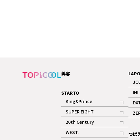
美容
LAP
JO
INI
STARTO
King&Prince
DX
記事
SUPER EIGHT
ZE
記事
20th Century
記事
WEST.
つば
記事