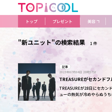
トップ
プレゼント
美容
"新ユニット"の検索結果
1 件
記事
2023年07月04日
20時57分
TREASUREがセカンド
ーで話題
TREASUREが28日にセカ
ューの熱気が冷めやらぬうち