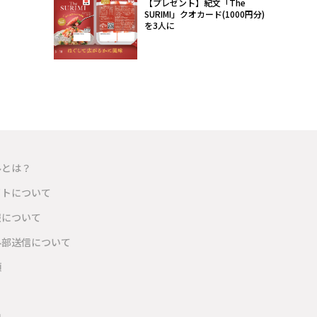
【プレゼント】紀文「The
SURIMI」クオカード(1000円分)
を3人に
ルとは？
イトについて
報について
外部送信について
項
内