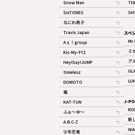
Snow Man
TH
記事
SixTONES
SH
ギャラリー
記事
なにわ男子
ギャラリー
記事
Travis Japan
スペ
記事
Mr.
Aぇ！group
記事
ミ
Kis-My-Ft2
記事
ア
Hey!Say!JUMP
ギャラリー
記事
GL
timelesz
記事
LU
DOMOTO
記事
嵐
記事
J-PO
KAT-TUN
記事
RO
ふぉ～ゆ～
記事
新
A.B.C-Z
記事
WA
少年忍者