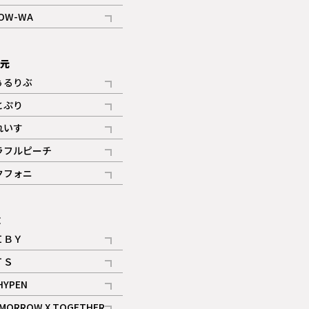
記事
OW-WA
記事
次元
ぅるりぶ
記事
とぷり
記事
れいす
ギャラリー
記事
ラフルピーチ
ギャラリー
記事
クフォニ
記事
E
ＩＢＹ
記事
ＴＳ
記事
HYPEN
記事
MORROW X TOGETHER