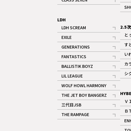
記事
SH
LDH
2.5
LDH SCREAM
記事
と
EXILE
記事
す
GENERATIONS
記事
い
FANTASTICS
記事
カ
BALLISTIK BOYZ
記事
シ
LIL LEAGUE
記事
WOLF HOWL HARMONY
記事
HYB
THE JET BOY BANGERZ
Ｖ
記事
三代目JSB
Ｂ
記事
THE RAMPAGE
EN
記事
ギャラリー
TO