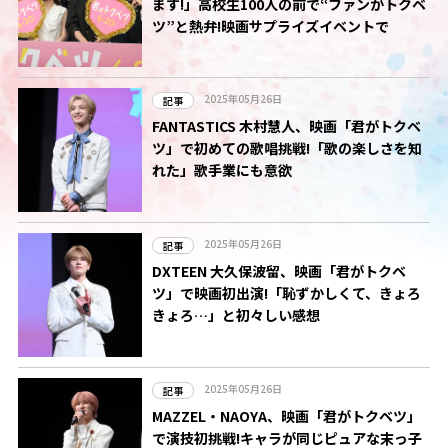
ます!」高校生100人の前で“ファンがトクベ
ツ”と熱弁!映画サプライズイベントで
2025年05月26日
記事
FANTASTICS 木村慧人、映画「君がトクベ
ツ」で初めての歌唱挑戦!「歌の楽しさを知
れた」歌手業にも意欲
2025年05月26日
記事
DXTEEN 大久保波留、映画「君がトクベ
ツ」で映画初出演!「恥ずかしくて、きょろ
きょろ…」と初々しい感想
2025年05月26日
記事
MAZZEL・NAOYA、映画「君がトクベツ」
で演技初挑戦!キャラが同じピュアな末っ子