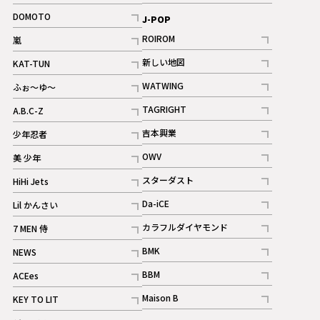
記事
記事
DOMOTO
J-POP
記事
ROIROM
嵐
記事
記事
新しい地図
KAT-TUN
記事
記事
WATWING
ふぉ～ゆ～
記事
記事
TAGRIGHT
A.B.C-Z
記事
記事
吉本興業
少年忍者
ギャラリー
記事
記事
OWV
美 少年
記事
記事
スターダスト
HiHi Jets
ギャラリー
記事
記事
Da-iCE
Lil かんさい
記事
記事
カラフルダイヤモンド
7 MEN 侍
記事
記事
BMK
NEWS
記事
記事
BBM
ACEes
ギャラリー
記事
記事
Maison B
KEY TO LIT
ギャラリー
記事
記事