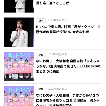
役も唯一違うところが…
2025年05月26日
記事
M!LK 山中柔太朗、映画「君がトクベツ」で
原作者の言葉が役作りに大きな影響
2025年05月26日
記事
なにわ男子・大橋和也 自画自賛「天才ちゃ
うかな」!主演映画で見せたLiKE LEGENDの
まとまりに感動
2025年05月26日
記事
なにわ男子・大橋和也、まさかのあいさつ
に登壇者から総ツッコミ!主演映画「君がト
クベツ」完成披露試写会