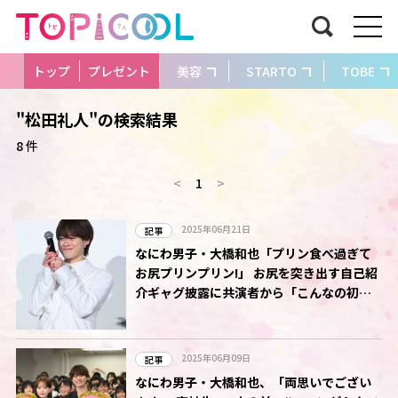
トップ
プレゼント
美容
STARTO
TOBE
"松田礼人"の検索結果
8 件
<
1
>
2025年06月21日
記事
なにわ男子・大橋和也「プリン食べ過ぎて
お尻プリンプリン!」 お尻を突き出す自己紹
介ギャグ披露に共演者から「こんなの初め
て」
2025年06月09日
記事
なにわ男子・大橋和也、「両思いでござい