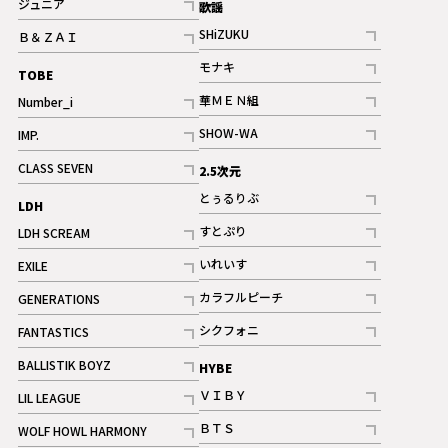
ジュニア
歌謡
ギャラリー
記事
SHiZUKU
Ｂ＆ＺＡＩ
記事
記事
モナキ
TOBE
記事
華ＭＥＮ組
Number_i
記事
記事
SHOW-WA
IMP.
記事
記事
CLASS SEVEN
2.5次元
記事
とぅるりぶ
LDH
記事
すとぷり
LDH SCREAM
記事
記事
いれいす
EXILE
ギャラリー
記事
記事
カラフルピーチ
GENERATIONS
ギャラリー
記事
記事
シクフォニ
FANTASTICS
記事
記事
BALLISTIK BOYZ
HYBE
記事
ＶＩＢＹ
LIL LEAGUE
記事
記事
ＢＴＳ
WOLF HOWL HARMONY