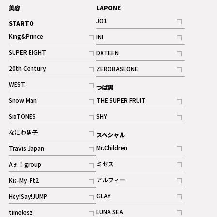
美容
LAPONE
JO1
STARTO
記事
King&Prince
INI
ギャラリー
記事
記事
SUPER EIGHT
DXTEEN
ギャラリー
記事
記事
20th Century
ZEROBASEONE
ギャラリー
記事
記事
WEST.
つば男
記事
Snow Man
THE SUPER FRUIT
記事
記事
SixTONES
SHY
ギャラリー
ギャラリー
記事
記事
なにわ男子
スペシャル
ギャラリー
記事
Mr.Children
Travis Japan
記事
記事
ミセス
Aぇ！group
記事
記事
アルフィー
Kis-My-Ft2
記事
記事
GLAY
Hey!Say!JUMP
ギャラリー
記事
記事
LUNA SEA
timelesz