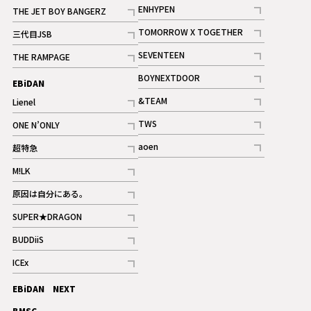
記事
記事
ENHYPEN
THE JET BOY BANGERZ
記事
記事
TOMORROW X TOGETHER
三代目JSB
記事
記事
SEVENTEEN
THE RAMPAGE
ギャラリー
記事
記事
BOYNEXTDOOR
EBiDAN
ギャラリー
記事
&TEAM
Lienel
記事
記事
TWS
ONE N’ONLY
ギャラリー
記事
記事
aoen
超特急
記事
記事
M!LK
ギャラリー
記事
原因は自分にある。
記事
SUPER★DRAGON
記事
BUDDiiS
記事
ICEx
記事
EBiDAN NEXT
BMSG