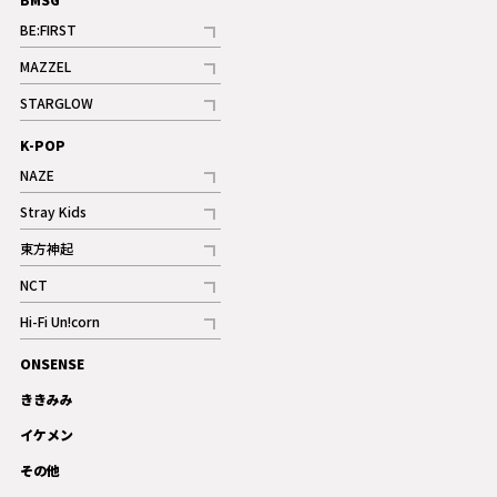
BE:FIRST
記事
MAZZEL
ギャラリー
記事
STARGLOW
ギャラリー
記事
K-POP
NAZE
記事
Stray Kids
記事
東方神起
記事
NCT
記事
Hi-Fi Un!corn
記事
ONSENSE
ギャラリー
ききみみ
イケメン
その他