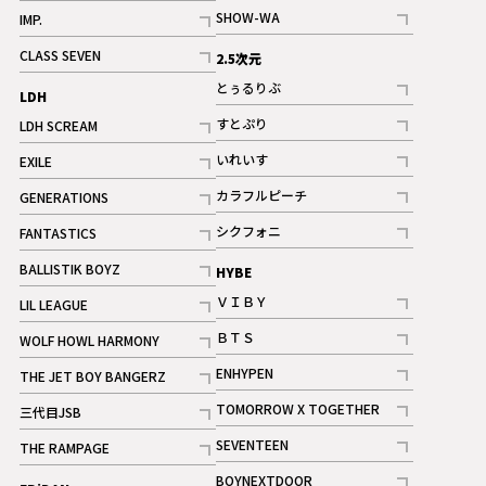
記事
記事
SHOW-WA
IMP.
記事
記事
CLASS SEVEN
2.5次元
記事
とぅるりぶ
LDH
記事
すとぷり
LDH SCREAM
記事
記事
いれいす
EXILE
ギャラリー
記事
記事
カラフルピーチ
GENERATIONS
ギャラリー
記事
記事
シクフォニ
FANTASTICS
記事
記事
BALLISTIK BOYZ
HYBE
記事
ＶＩＢＹ
LIL LEAGUE
記事
記事
ＢＴＳ
WOLF HOWL HARMONY
記事
記事
ENHYPEN
THE JET BOY BANGERZ
記事
記事
TOMORROW X TOGETHER
三代目JSB
記事
記事
SEVENTEEN
THE RAMPAGE
ギャラリー
記事
記事
BOYNEXTDOOR