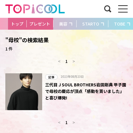
トップ
プレゼント
美容
STARTO
TOBE
"母校"の検索結果
1 件
<
1
>
2023年08月23日
記事
三代目 J SOUL BROTHERS岩田剛典 甲子園
で母校の慶応が頂点「感動を貰いました」
と喜び爆発!
<
1
>