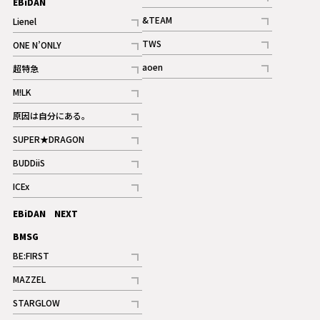
EBiDAN
ギャラリー
記事
&TEAM
Lienel
記事
記事
TWS
ONE N’ONLY
ギャラリー
記事
記事
aoen
超特急
記事
記事
M!LK
ギャラリー
記事
原因は自分にある。
記事
SUPER★DRAGON
記事
BUDDiiS
記事
ICEx
記事
EBiDAN NEXT
BMSG
BE:FIRST
記事
MAZZEL
ギャラリー
記事
STARGLOW
ギャラリー
記事