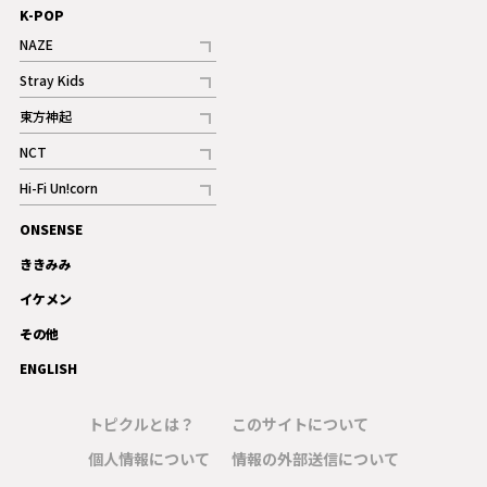
K-POP
NAZE
記事
Stray Kids
記事
東方神起
記事
NCT
記事
Hi-Fi Un!corn
記事
ONSENSE
ギャラリー
ききみみ
イケメン
その他
ENGLISH
トピクルとは？
このサイトについて
個人情報について
情報の外部送信について