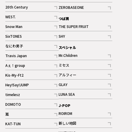
ギャラリー
記事
記事
20th Century
ZEROBASEONE
ギャラリー
記事
記事
WEST.
つば男
記事
Snow Man
THE SUPER FRUIT
記事
記事
SixTONES
SHY
ギャラリー
ギャラリー
記事
記事
なにわ男子
スペシャル
ギャラリー
記事
Mr.Children
Travis Japan
記事
記事
ミセス
Aぇ！group
記事
記事
アルフィー
Kis-My-Ft2
記事
記事
GLAY
Hey!Say!JUMP
ギャラリー
記事
記事
LUNA SEA
timelesz
記事
記事
DOMOTO
J-POP
記事
ROIROM
嵐
記事
記事
新しい地図
KAT-TUN
記事
記事