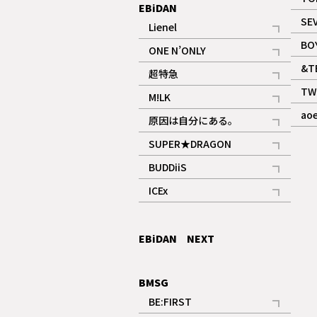
EBiDAN
SE
Lienel
記事
BO
ONE N’ONLY
記事
&T
超特急
記事
TW
M!LK
ギャラリー
記事
ao
原因は自分にある。
記事
SUPER★DRAGON
記事
BUDDiiS
記事
ICEx
記事
EBiDAN NEXT
BMSG
BE:FIRST