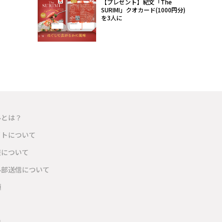
【プレゼント】紀文「The
SURIMI」クオカード(1000円分)
を3人に
ルとは？
イトについて
報について
外部送信について
項
内