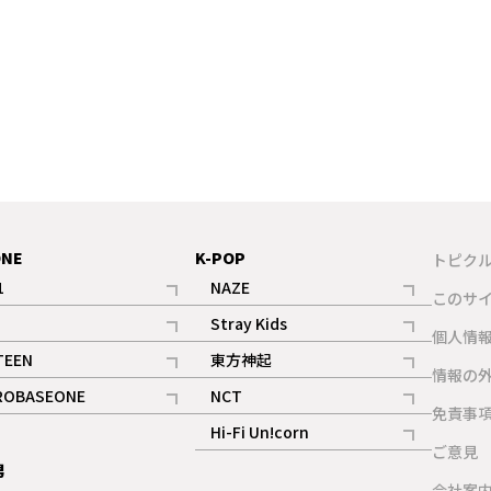
ONE
K-POP
トピク
1
NAZE
このサ
記事
記事
Stray Kids
ギャラリー
個人情
記事
記事
TEEN
東方神起
ギャラリー
情報の
記事
記事
ROBASEONE
NCT
ギャラリー
免責事
記事
記事
Hi-Fi Un!corn
ご意見
記事
男
ギャラリー
会社案