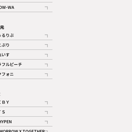
記事
OW-WA
記事
次元
ぅるりぶ
記事
とぷり
記事
れいす
ギャラリー
記事
ラフルピーチ
ギャラリー
記事
クフォニ
記事
E
ＩＢＹ
記事
ＴＳ
記事
HYPEN
記事
MORROW X TOGETHER