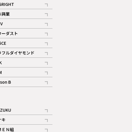
記事
GRIGHT
記事
本興業
記事
V
記事
ターダスト
ギャラリー
記事
iCE
記事
ラフルダイヤモンド
記事
K
記事
M
ギャラリー
記事
son B
ギャラリー
記事
ギャラリー
iZUKU
記事
ナキ
記事
ＭＥＮ組