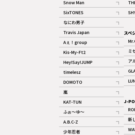
Snow Man
TH
記事
SixTONES
SH
ギャラリー
記事
なにわ男子
ギャラリー
記事
Travis Japan
スペ
記事
Mr.
Aぇ！group
記事
ミ
Kis-My-Ft2
記事
ア
Hey!Say!JUMP
ギャラリー
記事
GL
timelesz
記事
LU
DOMOTO
記事
嵐
記事
J-PO
KAT-TUN
記事
RO
ふぉ～ゆ～
記事
新
A.B.C-Z
記事
WA
少年忍者