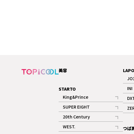
美容
LAP
JO
INI
STARTO
King&Prince
DX
記事
SUPER EIGHT
ZE
記事
20th Century
記事
WEST.
つば
記事