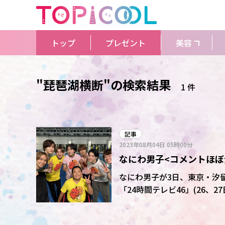
トップ
プレゼント
美容
"琵琶湖横断"の検索結果
1 件
記事
2023年08月04日
05時00分
なにわ男子<コメントほぼ
宿・・・準備着々～
なにわ男子が3日、東京・汐
「24時間テレビ46」(26
届けします!