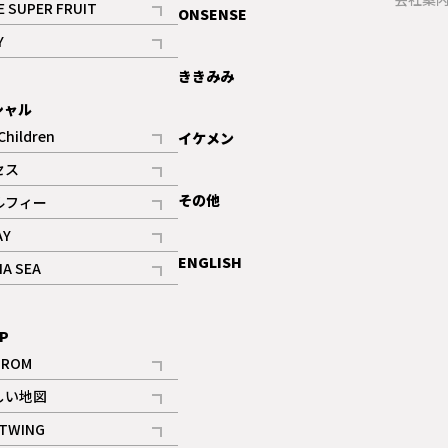
E SUPER FRUIT
ONSENSE
記事
Y
ギャラリー
記事
ききみみ
シャル
Children
イケメン
記事
セス
記事
その他
ルフィー
記事
AY
記事
ENGLISH
NA SEA
記事
P
IROM
記事
しい地図
記事
TWING