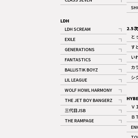
記事
SH
LDH
2.5
LDH SCREAM
記事
と
EXILE
記事
す
GENERATIONS
記事
い
FANTASTICS
記事
カ
BALLISTIK BOYZ
記事
シ
LIL LEAGUE
記事
WOLF HOWL HARMONY
記事
HYB
THE JET BOY BANGERZ
Ｖ
記事
三代目JSB
Ｂ
記事
THE RAMPAGE
EN
記事
ギャラリー
TO