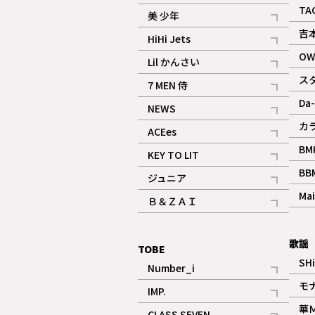
ギャラリー
記事
TA
美 少年
記事
吉
HiHi Jets
記事
OW
Lil かんさい
記事
ス
7 MEN 侍
記事
Da-
NEWS
記事
カ
ACEes
記事
BM
KEY TO LIT
記事
BB
ジュニア
記事
Mai
Ｂ＆ＺＡＩ
記事
歌謡
TOBE
SH
Number_i
記事
モ
IMP.
記事
華
CLASS SEVEN