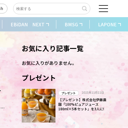
sh
EBiDAN NEXT
BMSG
LAPONE
お気に入り記事一覧
お気に入りがありません。
プレゼント
2025年11月11日
プレゼント
【プレゼント】株式会社伊藤農
園「100%ピュアジュース
お
180ml×5本セット」を3人に!