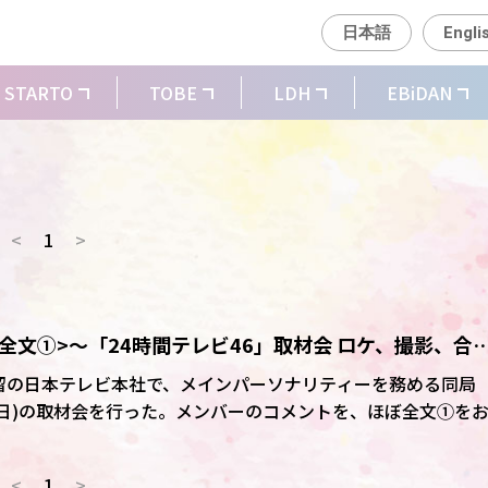
日本語
Engli
STARTO
TOBE
LDH
EBiDAN
<
1
>
全文①>～「24時間テレビ46」取材会 ロケ、撮影、合
留の日本テレビ本社で、メインパーソナリティーを務める同局
、27日)の取材会を行った。メンバーのコメントを、ほぼ全文①を
<
1
>