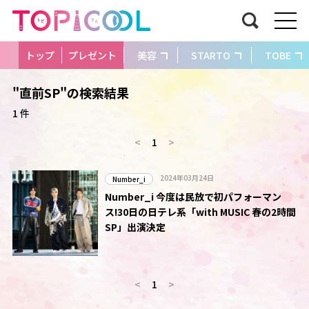
トップ
プレゼント
美容
STARTO
TOBE
"直前SP"の検索結果
1 件
<
1
>
2024年03月24日
Number_i
Number_i 今度は民放で初パフォーマン
ス!30日の日テレ系「with MUSIC 春の2時間
SP」出演決定
<
1
>