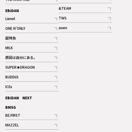
記事
記事
&TEAM
EBiDAN
ギャラリー
記事
TWS
Lienel
ギャラリー
記事
記事
aoen
ONE N’ONLY
記事
記事
超特急
記事
M!LK
ギャラリー
記事
原因は自分にある。
記事
SUPER★DRAGON
記事
BUDDiiS
記事
ICEx
記事
EBiDAN NEXT
BMSG
BE:FIRST
記事
MAZZEL
ギャラリー
記事