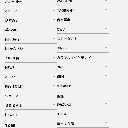
WATWING
ふぉ～ゆ～
記事
記事
TAGRIGHT
A.B.C-Z
記事
記事
吉本興業
少年忍者
ギャラリー
記事
記事
OWV
美 少年
記事
記事
スターダスト
HiHi Jets
ギャラリー
記事
記事
Da-iCE
Lil かんさい
記事
記事
カラフルダイヤモンド
7 MEN 侍
記事
記事
BMK
NEWS
記事
記事
BBM
ACEes
ギャラリー
記事
記事
Maison B
KEY TO LIT
ギャラリー
記事
記事
ジュニア
歌謡
ギャラリー
記事
SHiZUKU
Ｂ＆ＺＡＩ
記事
記事
モナキ
Howzit
記事
記事
華ＭＥＮ組
TOBE