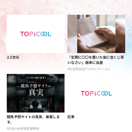
2.5次元
「玄関に〇〇を置いた後に宝くじ買
いなさい」簡単に当選
AD(合同会社デジタルファーム )
競馬予想サイトの真実、暴露しま
記事
す。
AD(他力本願運営事務局)