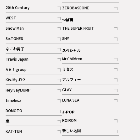
ギャラリー
記事
記事
20th Century
ZEROBASEONE
ギャラリー
記事
記事
WEST.
つば男
記事
Snow Man
THE SUPER FRUIT
記事
記事
SixTONES
SHY
ギャラリー
ギャラリー
記事
記事
なにわ男子
スペシャル
ギャラリー
記事
Mr.Children
Travis Japan
記事
記事
ミセス
Aぇ！group
記事
記事
アルフィー
Kis-My-Ft2
記事
記事
GLAY
Hey!Say!JUMP
ギャラリー
記事
記事
LUNA SEA
timelesz
記事
記事
DOMOTO
J-POP
記事
ROIROM
嵐
記事
記事
新しい地図
KAT-TUN
記事
記事