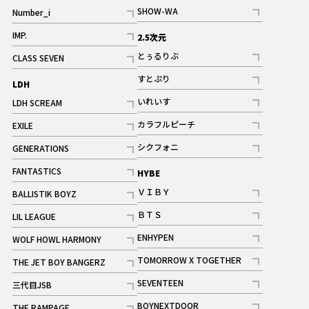
記事
SHOW-WA
Number_i
記事
記事
IMP.
2.5次元
記事
とぅるりぶ
CLASS SEVEN
記事
記事
すとぷり
LDH
記事
いれいす
LDH SCREAM
ギャラリー
記事
記事
カラフルピーチ
EXILE
ギャラリー
記事
記事
シクフォニ
GENERATIONS
記事
記事
FANTASTICS
HYBE
記事
ＶＩＢＹ
BALLISTIK BOYZ
記事
記事
ＢＴＳ
LIL LEAGUE
記事
記事
ENHYPEN
WOLF HOWL HARMONY
記事
記事
TOMORROW X TOGETHER
THE JET BOY BANGERZ
記事
記事
SEVENTEEN
三代目JSB
ギャラリー
記事
記事
BOYNEXTDOOR
THE RAMPAGE