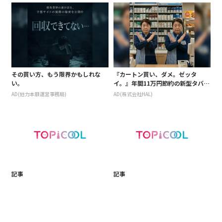
その買い方、もう限界かもしれな
『カートン買い、ダメ。ゼッタ
い。
イ。』年間11万円節約の新型タバコ
が爆売れ
AD(他力本願運営事務局)
AD(株式会社HAL)
記事
記事