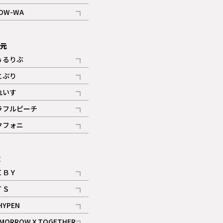
記事
OW-WA
記事
次元
ぅるりぶ
記事
とぷり
記事
れいす
ギャラリー
記事
ラフルピーチ
ギャラリー
記事
クフォニ
記事
E
ＩＢＹ
記事
ＴＳ
記事
HYPEN
記事
MORROW X TOGETHER