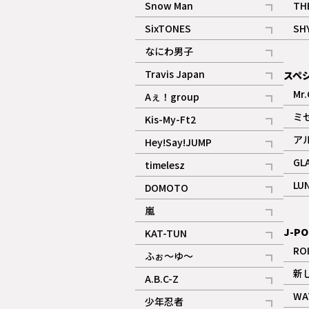
Snow Man
TH
記事
SixTONES
SH
ギャラリー
記事
なにわ男子
ギャラリー
記事
Travis Japan
スペ
記事
Mr.
Aぇ！group
記事
ミ
Kis-My-Ft2
記事
ア
Hey!Say!JUMP
ギャラリー
記事
GL
timelesz
記事
LU
DOMOTO
記事
嵐
記事
J-PO
KAT-TUN
記事
RO
ふぉ～ゆ～
記事
新
A.B.C-Z
記事
WA
少年忍者