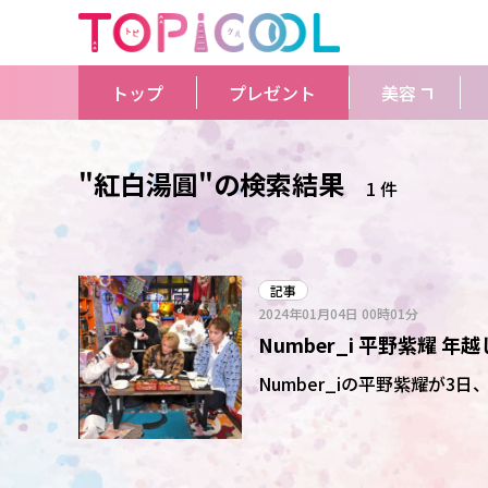
トップ
プレゼント
美容
"紅白湯圓"の検索結果
1 件
記事
2024年01月04日
00時01分
Number_i 平野紫耀
らない」その理由は…
Number_iの平野紫耀が3日、