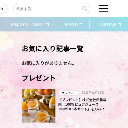
sh
EBiDAN NEXT
BMSG
LAPONE
お気に入り記事一覧
お気に入りがありません。
プレゼント
か
2025年11月11日
プレゼント
【プレゼント】株式会社伊藤農
園「100%ピュアジュース
180ml×5本セット」を3人に!