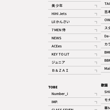
ギャラリー
記事
TA
美 少年
記事
吉
HiHi Jets
記事
OW
Lil かんさい
記事
ス
7 MEN 侍
記事
Da-
NEWS
記事
カ
ACEes
記事
BM
KEY TO LIT
記事
BB
ジュニア
記事
Mai
Ｂ＆ＺＡＩ
記事
歌謡
TOBE
SH
Number_i
記事
モ
IMP.
記事
華
CLASS SEVEN