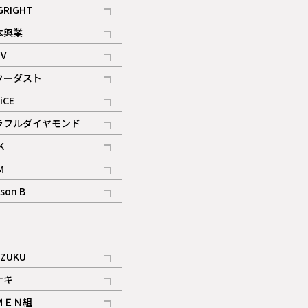
記事
GRIGHT
記事
本興業
記事
V
記事
ターダスト
ギャラリー
記事
iCE
記事
ラフルダイヤモンド
記事
K
記事
M
ギャラリー
記事
son B
ギャラリー
記事
ギャラリー
iZUKU
記事
ナキ
記事
ＭＥＮ組