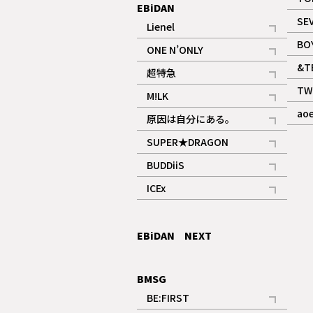
EBiDAN
SE
Lienel
記事
BO
ONE N’ONLY
記事
&T
超特急
記事
TW
M!LK
ギャラリー
記事
ao
原因は自分にある。
記事
SUPER★DRAGON
記事
BUDDiiS
記事
ICEx
記事
EBiDAN NEXT
BMSG
BE:FIRST