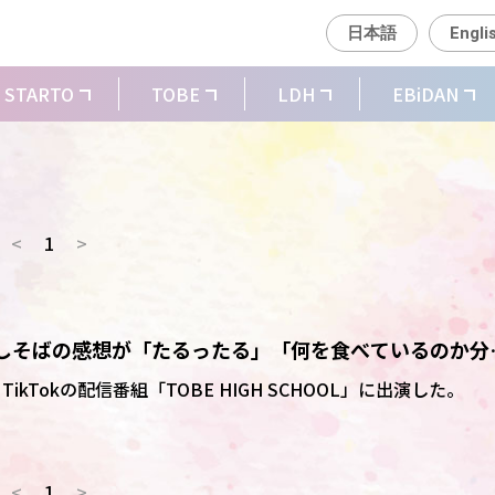
日本語
Engli
STARTO
TOBE
LDH
EBiDAN
<
1
>
 年越しそばの感想が「たるったる」「何を食べているのか分
TikTokの配信番組「TOBE HIGH SCHOOL」に出演した。
<
1
>