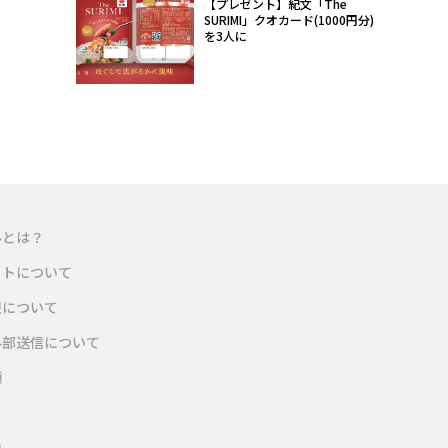
【プレゼント】紀文「The
SURIMI」クオカード(1000円分)
を3人に
ルとは？
イトについて
報について
外部送信について
項
内