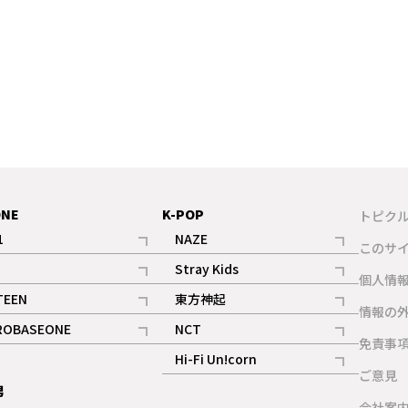
ONE
K-POP
トピク
1
NAZE
このサ
記事
記事
Stray Kids
ギャラリー
個人情
記事
記事
TEEN
東方神起
ギャラリー
情報の
記事
記事
ROBASEONE
NCT
ギャラリー
免責事
記事
記事
Hi-Fi Un!corn
ご意見
記事
男
ギャラリー
会社案