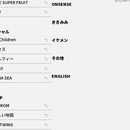
E SUPER FRUIT
ONSENSE
記事
Y
ギャラリー
記事
ききみみ
シャル
Children
イケメン
記事
セス
記事
その他
ルフィー
記事
AY
記事
ENGLISH
NA SEA
記事
P
IROM
記事
しい地図
記事
TWING