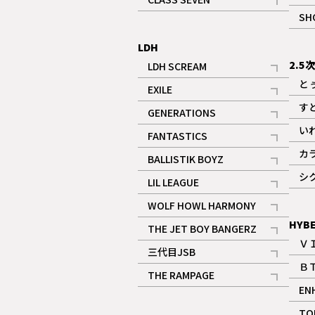
記事
SH
LDH
2.5
LDH SCREAM
記事
と
EXILE
記事
す
GENERATIONS
記事
い
FANTASTICS
記事
カ
BALLISTIK BOYZ
記事
シ
LIL LEAGUE
記事
WOLF HOWL HARMONY
記事
HYB
THE JET BOY BANGERZ
Ｖ
記事
三代目JSB
Ｂ
記事
THE RAMPAGE
EN
記事
ギャラリー
TO