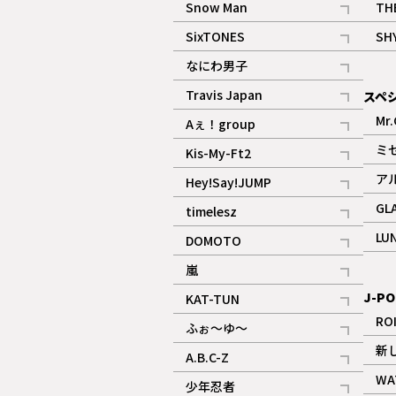
Snow Man
TH
記事
SixTONES
SH
ギャラリー
記事
なにわ男子
ギャラリー
記事
Travis Japan
スペ
記事
Mr.
Aぇ！group
記事
ミ
Kis-My-Ft2
記事
ア
Hey!Say!JUMP
ギャラリー
記事
GL
timelesz
記事
LU
DOMOTO
記事
嵐
記事
J-PO
KAT-TUN
記事
RO
ふぉ～ゆ～
記事
新
A.B.C-Z
記事
WA
少年忍者