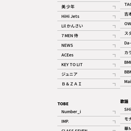
ギャラリー
記事
TA
美 少年
記事
吉
HiHi Jets
記事
OW
Lil かんさい
記事
ス
7 MEN 侍
記事
Da-
NEWS
記事
カ
ACEes
記事
BM
KEY TO LIT
記事
BB
ジュニア
記事
Mai
Ｂ＆ＺＡＩ
記事
歌謡
TOBE
SH
Number_i
記事
モ
IMP.
記事
華
CLASS SEVEN