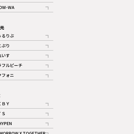
記事
OW-WA
記事
次元
ぅるりぶ
記事
とぷり
記事
れいす
ギャラリー
記事
ラフルピーチ
ギャラリー
記事
クフォニ
記事
E
ＩＢＹ
記事
ＴＳ
記事
HYPEN
記事
MORROW X TOGETHER