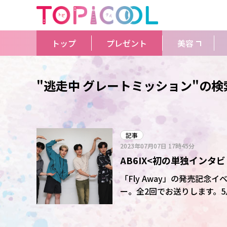
トップ
プレゼント
美容
"逃走中 グレートミッション"の検
記事
2023年07月07日
17時45分
AB6IX<初の単独インタ
コンサートに言及～
「Fly Away」の発売記念イ
ー。全2回でお送りします。5
に開催される日本初の単独コ