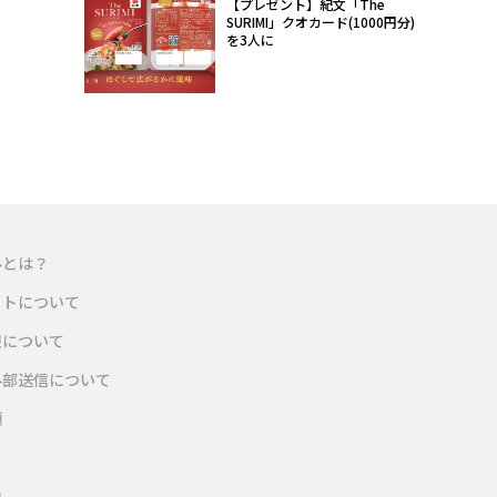
【プレゼント】紀文「The
SURIMI」クオカード(1000円分)
を3人に
ルとは？
イトについて
報について
外部送信について
項
内