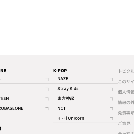
ONE
K-POP
トピク
1
NAZE
このサ
記事
記事
Stray Kids
ギャラリー
個人情
記事
記事
TEEN
東方神起
ギャラリー
情報の
記事
記事
ROBASEONE
NCT
ギャラリー
免責事
記事
記事
Hi-Fi Un!corn
ご意見
記事
男
ギャラリー
会社案