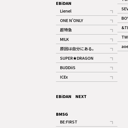
EBiDAN
SE
Lienel
記事
BO
ONE N’ONLY
記事
&T
超特急
記事
TW
M!LK
ギャラリー
記事
ao
原因は自分にある。
記事
SUPER★DRAGON
記事
BUDDiiS
記事
ICEx
記事
EBiDAN NEXT
BMSG
BE:FIRST