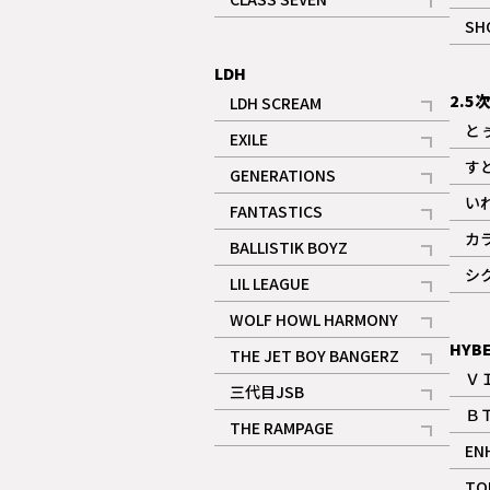
記事
SH
LDH
2.5
LDH SCREAM
記事
と
EXILE
記事
す
GENERATIONS
記事
い
FANTASTICS
記事
カ
BALLISTIK BOYZ
記事
シ
LIL LEAGUE
記事
WOLF HOWL HARMONY
記事
HYB
THE JET BOY BANGERZ
Ｖ
記事
三代目JSB
Ｂ
記事
THE RAMPAGE
EN
記事
ギャラリー
TO