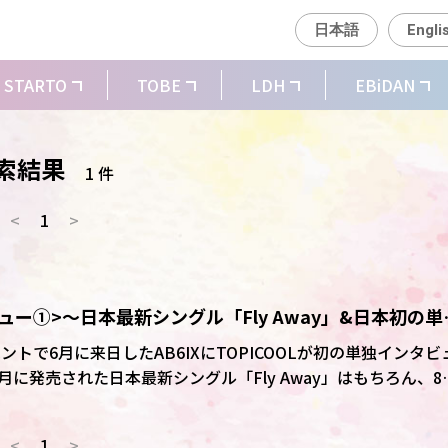
日本語
Engli
STARTO
TOBE
LDH
EBiDAN
索結果
1 件
<
1
>
ビュー①>～日本最新シングル「Fly Away」&日本初の単
ベントで6月に来日したAB6IXにTOPICOOLが初の単独インタビ
月に発売された日本最新シングル「Fly Away」はもちろん、8
ンサートについても話を聞きました。
<
1
>