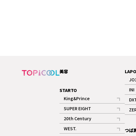
美容
LAP
JO
INI
STARTO
King&Prince
DX
記事
SUPER EIGHT
ZE
記事
20th Century
記事
WEST.
つば
記事