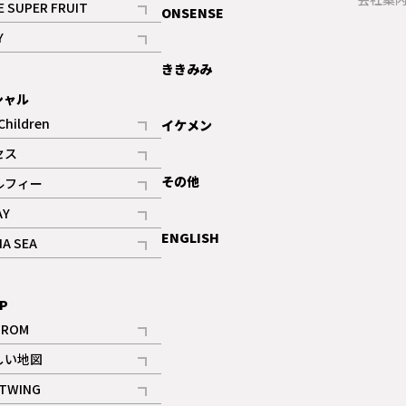
E SUPER FRUIT
ONSENSE
記事
Y
ギャラリー
記事
ききみみ
シャル
Children
イケメン
記事
セス
記事
その他
ルフィー
記事
AY
記事
ENGLISH
NA SEA
記事
P
IROM
記事
しい地図
記事
TWING