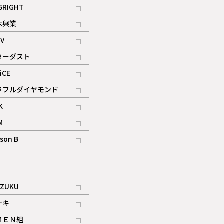
記事
GRIGHT
記事
本興業
記事
V
記事
ターダスト
ギャラリー
記事
iCE
記事
ラフルダイヤモンド
記事
K
記事
M
ギャラリー
記事
son B
ギャラリー
記事
ギャラリー
iZUKU
記事
ナキ
記事
ＭＥＮ組