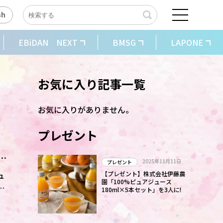
sh
EBiDAN NEXT
BMSG
LAPONE
お気に入り記事一覧
お気に入りがありません。
プレゼント
独
2025年11月11日
プレゼント
ュ
【プレゼント】株式会社伊藤農
園「100%ピュアジュース
月
180ml×5本セット」を3人に!