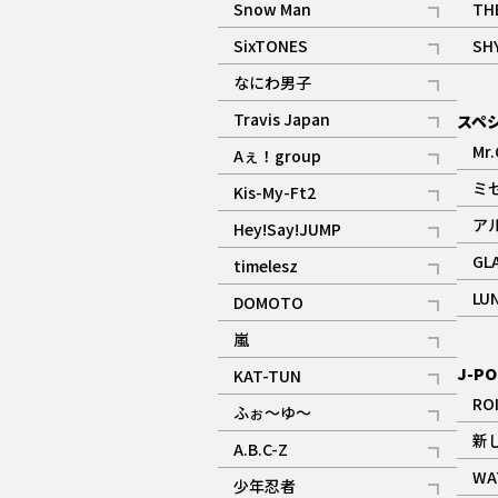
Snow Man
TH
記事
SixTONES
SH
ギャラリー
記事
なにわ男子
ギャラリー
記事
Travis Japan
スペ
記事
Mr.
Aぇ！group
記事
ミ
Kis-My-Ft2
記事
ア
Hey!Say!JUMP
ギャラリー
記事
GL
timelesz
記事
LU
DOMOTO
記事
嵐
記事
J-PO
KAT-TUN
記事
RO
ふぉ～ゆ～
記事
新
A.B.C-Z
記事
WA
少年忍者