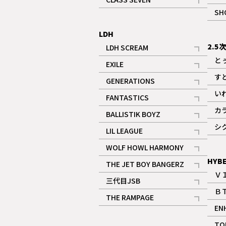
記事
SH
LDH
2.5
LDH SCREAM
記事
と
EXILE
記事
す
GENERATIONS
記事
い
FANTASTICS
記事
カ
BALLISTIK BOYZ
記事
シ
LIL LEAGUE
記事
WOLF HOWL HARMONY
記事
HYB
THE JET BOY BANGERZ
Ｖ
記事
三代目JSB
Ｂ
記事
THE RAMPAGE
EN
記事
ギャラリー
TO