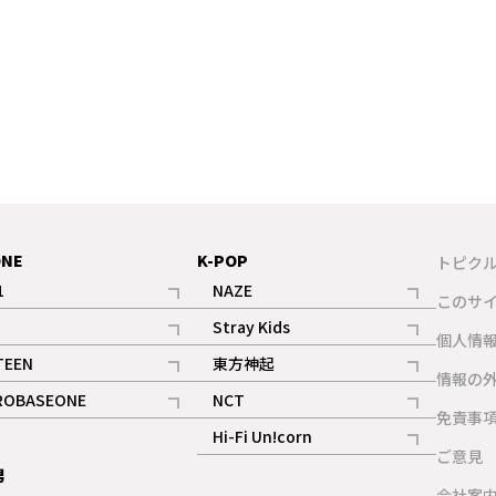
ONE
K-POP
トピク
1
NAZE
このサ
記事
記事
Stray Kids
ギャラリー
個人情
記事
記事
TEEN
東方神起
ギャラリー
情報の
記事
記事
ROBASEONE
NCT
ギャラリー
免責事
記事
記事
Hi-Fi Un!corn
ご意見
記事
男
ギャラリー
会社案