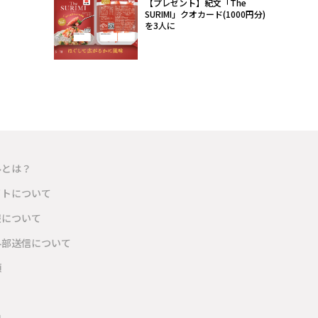
【プレゼント】紀文「The
SURIMI」クオカード(1000円分)
を3人に
ルとは？
イトについて
報について
外部送信について
項
内