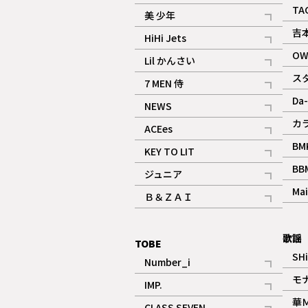
ギャラリー
記事
TA
美 少年
記事
吉
HiHi Jets
記事
OW
Lil かんさい
記事
ス
7 MEN 侍
記事
Da-
NEWS
記事
カ
ACEes
記事
BM
KEY TO LIT
記事
BB
ジュニア
記事
Mai
Ｂ＆ＺＡＩ
記事
歌謡
TOBE
SH
Number_i
記事
モ
IMP.
記事
華
CLASS SEVEN