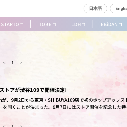
日本語
Engli
STARTO
TOBE
LDH
EBiDAN
<
1
>
プストアが渋谷109で開催決定!
gnが、9月2日から東京・SHIBUYA109店で初のポップアップス
STORE」を開くことが決まった。9月7日にはストア開催を記念した特
UYA109編」が、ABEMAで午後11時から独占無料放送される。
<
1
>