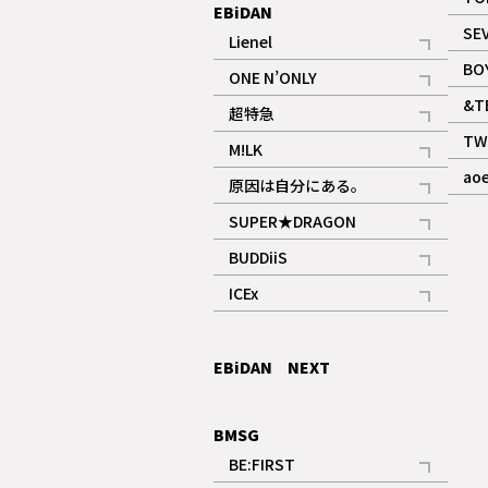
EBiDAN
SE
Lienel
記事
BO
ONE N’ONLY
記事
&T
超特急
記事
TW
M!LK
ギャラリー
記事
ao
原因は自分にある。
記事
SUPER★DRAGON
記事
BUDDiiS
記事
ICEx
記事
EBiDAN NEXT
BMSG
BE:FIRST