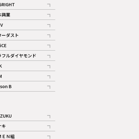
記事
GRIGHT
記事
本興業
記事
V
記事
ターダスト
ギャラリー
記事
iCE
記事
ラフルダイヤモンド
記事
K
記事
M
ギャラリー
記事
son B
ギャラリー
記事
ギャラリー
iZUKU
記事
ナキ
記事
ＭＥＮ組