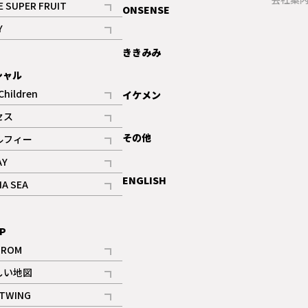
E SUPER FRUIT
ONSENSE
記事
Y
ギャラリー
記事
ききみみ
シャル
Children
イケメン
記事
セス
記事
その他
ルフィー
記事
AY
記事
ENGLISH
NA SEA
記事
P
IROM
記事
しい地図
記事
TWING