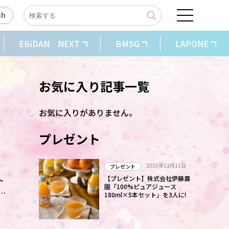
sh
EBiDAN NEXT
BMSG
LAPONE
お気に入り記事一覧
お気に入りがありません。
プレゼント
2025年11月11日
プレゼント
ト
【プレゼント】株式会社伊藤農
園「100%ピュアジュース
別
180ml×5本セット」を3人に!