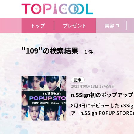
トップ
プレゼント
美容
"109"の検索結果
1 件
記事
2023年08月18日
17時58分
n.SSign初のポップアッ
8月9日にデビューしたn.SSi
ア「n.SSign POPUP 
番組「n.SSignTV!SHIB