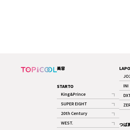
美容
LAP
JO
INI
STARTO
King&Prince
DX
記事
SUPER EIGHT
ZE
記事
20th Century
記事
WEST.
つば
記事