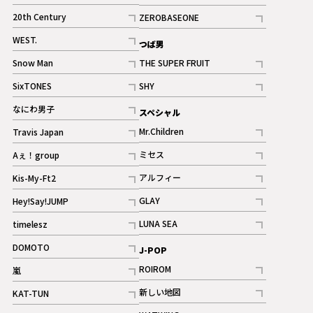
ギャラリー
記事
記事
20th Century
ZEROBASEONE
ギャラリー
記事
記事
WEST.
つば男
記事
Snow Man
THE SUPER FRUIT
記事
記事
SixTONES
SHY
ギャラリー
ギャラリー
記事
記事
なにわ男子
スペシャル
ギャラリー
記事
Mr.Children
Travis Japan
記事
記事
ミセス
Aぇ！group
記事
記事
アルフィー
Kis-My-Ft2
記事
記事
GLAY
Hey!Say!JUMP
ギャラリー
記事
記事
LUNA SEA
timelesz
記事
記事
DOMOTO
J-POP
記事
ROIROM
嵐
記事
記事
新しい地図
KAT-TUN
記事
記事