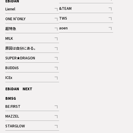
EBiDAN
ギャラリー
記事
&TEAM
Lienel
記事
記事
TWS
ONE N’ONLY
ギャラリー
記事
記事
aoen
超特急
記事
記事
M!LK
ギャラリー
記事
原因は自分にある。
記事
SUPER★DRAGON
記事
BUDDiiS
記事
ICEx
記事
EBiDAN NEXT
BMSG
BE:FIRST
記事
MAZZEL
ギャラリー
記事
STARGLOW
ギャラリー
記事