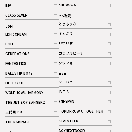
記事
記事
SHOW-WA
IMP.
記事
記事
CLASS SEVEN
2.5次元
記事
とぅるりぶ
LDH
記事
すとぷり
LDH SCREAM
記事
記事
いれいす
EXILE
ギャラリー
記事
記事
カラフルピーチ
GENERATIONS
ギャラリー
記事
記事
シクフォニ
FANTASTICS
記事
記事
BALLISTIK BOYZ
HYBE
記事
ＶＩＢＹ
LIL LEAGUE
記事
記事
ＢＴＳ
WOLF HOWL HARMONY
記事
記事
ENHYPEN
THE JET BOY BANGERZ
記事
記事
TOMORROW X TOGETHER
三代目JSB
記事
記事
SEVENTEEN
THE RAMPAGE
ギャラリー
記事
記事
BOYNEXTDOOR