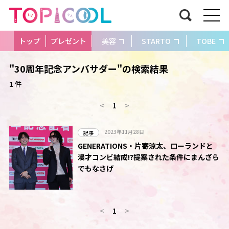
トップ
プレゼント
美容
STARTO
TOBE
"30周年記念アンバサダー"の検索結果
1 件
<
1
>
2023年11月28日
記事
GENERATIONS・片寄涼太、ローランドと
漫才コンビ結成!?提案された条件にまんざら
でもなさげ
<
1
>