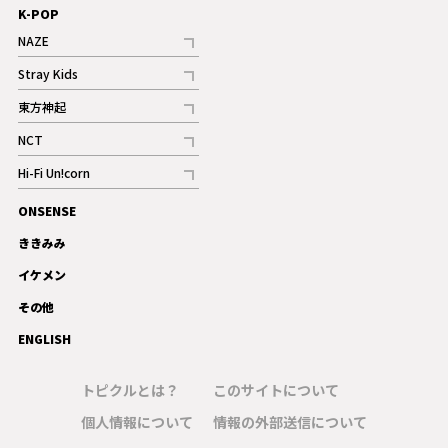
K-POP
NAZE
記事
Stray Kids
記事
東方神起
記事
NCT
記事
Hi-Fi Un!corn
記事
ONSENSE
ギャラリー
ききみみ
イケメン
その他
ENGLISH
トピクルとは？
このサイトについて
個人情報について
情報の外部送信について