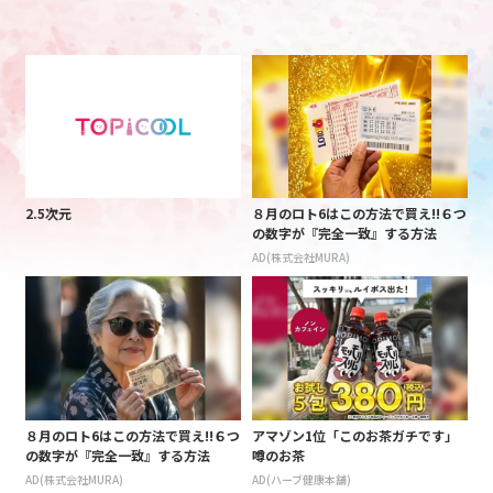
2.5次元
８月のロト6はこの方法で買え!!６つ
の数字が『完全一致』する方法
AD(株式会社MURA)
８月のロト6はこの方法で買え!!６つ
アマゾン1位「このお茶ガチです」
の数字が『完全一致』する方法
噂のお茶
AD(株式会社MURA)
AD(ハーブ健康本舗)