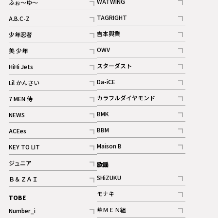
WATWING
ふぉ～ゆ～
記事
記事
TAGRIGHT
A.B.C-Z
記事
記事
吉本興業
少年忍者
ギャラリー
記事
記事
OWV
美 少年
記事
記事
スターダスト
HiHi Jets
ギャラリー
記事
記事
Da-iCE
Lil かんさい
記事
記事
カラフルダイヤモンド
7 MEN 侍
記事
記事
BMK
NEWS
記事
記事
BBM
ACEes
ギャラリー
記事
記事
Maison B
KEY TO LIT
ギャラリー
記事
記事
ジュニア
歌謡
ギャラリー
記事
SHiZUKU
Ｂ＆ＺＡＩ
記事
記事
モナキ
TOBE
記事
華ＭＥＮ組
Number_i