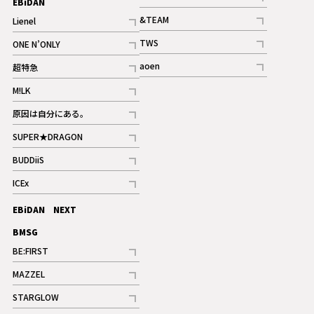
EBiDAN
ギャラリー
記事
&TEAM
Lienel
記事
記事
TWS
ONE N’ONLY
ギャラリー
記事
記事
aoen
超特急
記事
記事
M!LK
ギャラリー
記事
原因は自分にある。
記事
SUPER★DRAGON
記事
BUDDiiS
記事
ICEx
記事
EBiDAN NEXT
BMSG
BE:FIRST
記事
MAZZEL
ギャラリー
記事
STARGLOW
ギャラリー
記事