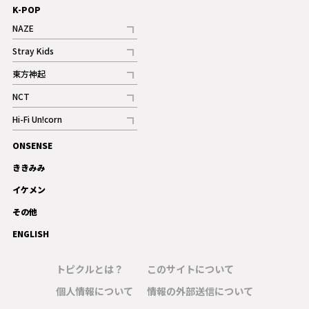
K-POP
NAZE
記事
Stray Kids
記事
東方神起
記事
NCT
記事
Hi-Fi Un!corn
記事
ONSENSE
ギャラリー
ききみみ
イケメン
その他
ENGLISH
トピクルとは？
このサイトについて
個人情報について
情報の外部送信について