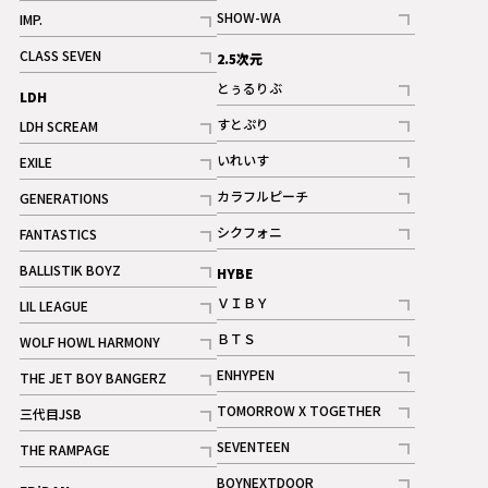
記事
記事
SHOW-WA
IMP.
記事
記事
CLASS SEVEN
2.5次元
記事
とぅるりぶ
LDH
記事
すとぷり
LDH SCREAM
記事
記事
いれいす
EXILE
ギャラリー
記事
記事
カラフルピーチ
GENERATIONS
ギャラリー
記事
記事
シクフォニ
FANTASTICS
記事
記事
BALLISTIK BOYZ
HYBE
記事
ＶＩＢＹ
LIL LEAGUE
記事
記事
ＢＴＳ
WOLF HOWL HARMONY
記事
記事
ENHYPEN
THE JET BOY BANGERZ
記事
記事
TOMORROW X TOGETHER
三代目JSB
記事
記事
SEVENTEEN
THE RAMPAGE
ギャラリー
記事
記事
BOYNEXTDOOR