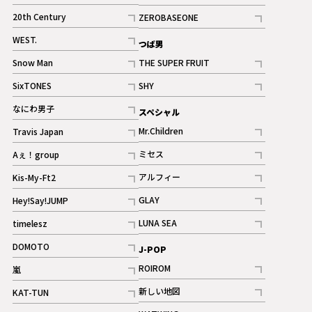
ギャラリー
記事
記事
20th Century
ZEROBASEONE
ギャラリー
記事
記事
WEST.
つば男
記事
Snow Man
THE SUPER FRUIT
記事
記事
SixTONES
SHY
ギャラリー
ギャラリー
記事
記事
なにわ男子
スペシャル
ギャラリー
記事
Mr.Children
Travis Japan
記事
記事
ミセス
Aぇ！group
記事
記事
アルフィー
Kis-My-Ft2
記事
記事
GLAY
Hey!Say!JUMP
ギャラリー
記事
記事
LUNA SEA
timelesz
記事
記事
DOMOTO
J-POP
記事
ROIROM
嵐
記事
記事
新しい地図
KAT-TUN
記事
記事