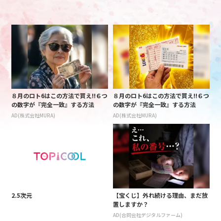
８月のロト6はこの方法で買え!!６つ
８月のロト6はこの方法で買え!!６つ
の数字が『完全一致』する方法
の数字が『完全一致』する方法
AD(株式会社MURA)
AD(株式会社MURA)
2.5次元
【宝くじ】外れ続ける理由、まだ放
置しますか？
AD(合同会社デジタルファーム)