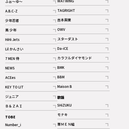
WATWING
ふぉ～ゆ～
記事
記事
TAGRIGHT
A.B.C-Z
記事
記事
吉本興業
少年忍者
ギャラリー
記事
記事
OWV
美 少年
記事
記事
スターダスト
HiHi Jets
ギャラリー
記事
記事
Da-iCE
Lil かんさい
記事
記事
カラフルダイヤモンド
7 MEN 侍
記事
記事
BMK
NEWS
記事
記事
BBM
ACEes
ギャラリー
記事
記事
Maison B
KEY TO LIT
ギャラリー
記事
記事
ジュニア
歌謡
ギャラリー
記事
SHiZUKU
Ｂ＆ＺＡＩ
記事
記事
モナキ
TOBE
記事
華ＭＥＮ組
Number_i