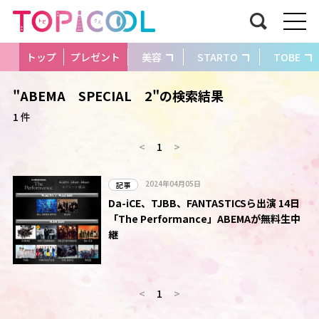
トップ
プレゼント
美容
STARTO
TOBE
"ABEMA SPECIAL 2"の検索結果
1 件
<
1
>
2024年04月05日
記事
Da-iCE、TJBB、FANTASTICSら出演 14日
「The Performance」ABEMAが無料生中
継
<
1
>