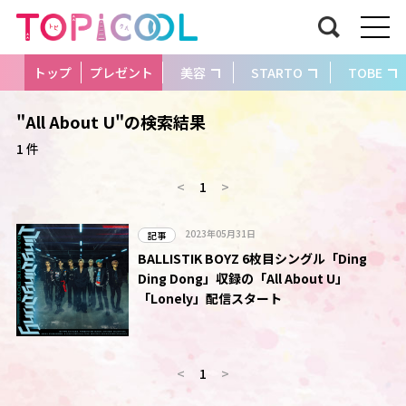
トップ
プレゼント
美容
STARTO
TOBE
"All About U"の検索結果
1 件
<
1
>
2023年05月31日
記事
BALLISTIK BOYZ 6枚目シングル「Ding
Ding Dong」収録の「All About U」
「Lonely」配信スタート
<
1
>