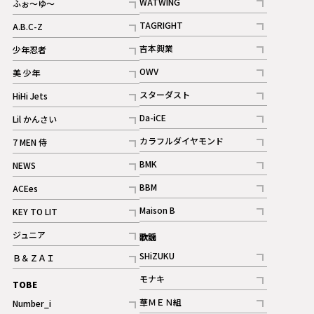
WATWING
ふぉ～ゆ～
記事
記事
TAGRIGHT
A.B.C-Z
記事
記事
吉本興業
少年忍者
ギャラリー
記事
記事
OWV
美 少年
記事
記事
スターダスト
HiHi Jets
ギャラリー
記事
記事
Da-iCE
Lil かんさい
記事
記事
カラフルダイヤモンド
7 MEN 侍
記事
記事
BMK
NEWS
記事
記事
BBM
ACEes
ギャラリー
記事
記事
Maison B
KEY TO LIT
ギャラリー
記事
記事
ジュニア
歌謡
ギャラリー
記事
SHiZUKU
Ｂ＆ＺＡＩ
記事
記事
モナキ
TOBE
記事
華ＭＥＮ組
Number_i