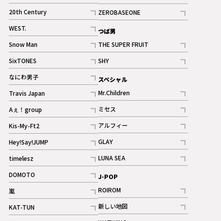
ギャラリー
記事
記事
20th Century
ZEROBASEONE
ギャラリー
記事
記事
WEST.
つば男
記事
Snow Man
THE SUPER FRUIT
記事
記事
SixTONES
SHY
ギャラリー
ギャラリー
記事
記事
なにわ男子
スペシャル
ギャラリー
記事
Mr.Children
Travis Japan
記事
記事
ミセス
Aぇ！group
記事
記事
アルフィー
Kis-My-Ft2
記事
記事
GLAY
Hey!Say!JUMP
ギャラリー
記事
記事
LUNA SEA
timelesz
記事
記事
DOMOTO
J-POP
記事
ROIROM
嵐
記事
記事
新しい地図
KAT-TUN
記事
記事