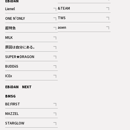
EBiDAN
ギャラリー
記事
&TEAM
Lienel
記事
記事
TWS
ONE N’ONLY
ギャラリー
記事
記事
aoen
超特急
記事
記事
M!LK
ギャラリー
記事
原因は自分にある。
記事
SUPER★DRAGON
記事
BUDDiiS
記事
ICEx
記事
EBiDAN NEXT
BMSG
BE:FIRST
記事
MAZZEL
ギャラリー
記事
STARGLOW
ギャラリー
記事