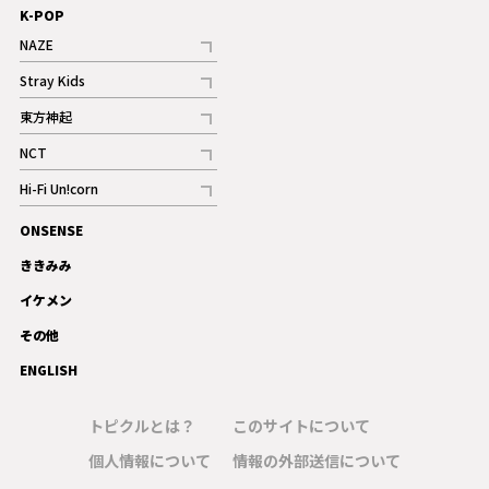
K-POP
NAZE
記事
Stray Kids
記事
東方神起
記事
NCT
記事
Hi-Fi Un!corn
記事
ONSENSE
ギャラリー
ききみみ
イケメン
その他
ENGLISH
トピクルとは？
このサイトについて
個人情報について
情報の外部送信について