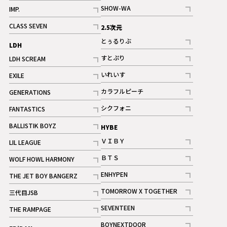
記事
記事
SHOW-WA
IMP.
記事
記事
CLASS SEVEN
2.5次元
記事
とぅるりぶ
LDH
記事
すとぷり
LDH SCREAM
記事
記事
いれいす
EXILE
ギャラリー
記事
記事
カラフルピーチ
GENERATIONS
ギャラリー
記事
記事
シクフォニ
FANTASTICS
記事
記事
BALLISTIK BOYZ
HYBE
記事
ＶＩＢＹ
LIL LEAGUE
記事
記事
ＢＴＳ
WOLF HOWL HARMONY
記事
記事
ENHYPEN
THE JET BOY BANGERZ
記事
記事
TOMORROW X TOGETHER
三代目JSB
記事
記事
SEVENTEEN
THE RAMPAGE
ギャラリー
記事
記事
BOYNEXTDOOR