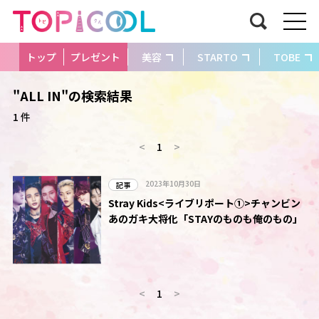
トップ
プレゼント
美容
STARTO
TOBE
"ALL IN"の検索結果
1 件
<
1
>
2023年10月30日
記事
Stray Kids<ライブリポート①>チャンビン
あのガキ大将化「STAYのものも俺のもの」
<
1
>