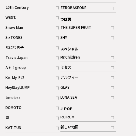
ギャラリー
記事
記事
20th Century
ZEROBASEONE
ギャラリー
記事
記事
WEST.
つば男
記事
Snow Man
THE SUPER FRUIT
記事
記事
SixTONES
SHY
ギャラリー
ギャラリー
記事
記事
なにわ男子
スペシャル
ギャラリー
記事
Mr.Children
Travis Japan
記事
記事
ミセス
Aぇ！group
記事
記事
アルフィー
Kis-My-Ft2
記事
記事
GLAY
Hey!Say!JUMP
ギャラリー
記事
記事
LUNA SEA
timelesz
記事
記事
DOMOTO
J-POP
記事
ROIROM
嵐
記事
記事
新しい地図
KAT-TUN
記事
記事