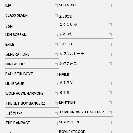
記事
記事
SHOW-WA
IMP.
記事
記事
CLASS SEVEN
2.5次元
記事
とぅるりぶ
LDH
記事
すとぷり
LDH SCREAM
記事
記事
いれいす
EXILE
ギャラリー
記事
記事
カラフルピーチ
GENERATIONS
ギャラリー
記事
記事
シクフォニ
FANTASTICS
記事
記事
BALLISTIK BOYZ
HYBE
記事
ＶＩＢＹ
LIL LEAGUE
記事
記事
ＢＴＳ
WOLF HOWL HARMONY
記事
記事
ENHYPEN
THE JET BOY BANGERZ
記事
記事
TOMORROW X TOGETHER
三代目JSB
記事
記事
SEVENTEEN
THE RAMPAGE
ギャラリー
記事
記事
BOYNEXTDOOR