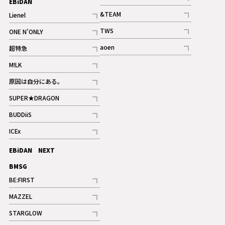
EBiDAN
ギャラリー
記事
&TEAM
Lienel
記事
記事
TWS
ONE N’ONLY
ギャラリー
記事
記事
aoen
超特急
記事
記事
M!LK
ギャラリー
記事
原因は自分にある。
記事
SUPER★DRAGON
記事
BUDDiiS
記事
ICEx
記事
EBiDAN NEXT
BMSG
BE:FIRST
記事
MAZZEL
ギャラリー
記事
STARGLOW
ギャラリー
記事