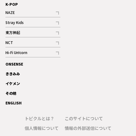
K-POP
NAZE
記事
Stray Kids
記事
東方神起
記事
NCT
記事
Hi-Fi Un!corn
記事
ONSENSE
ギャラリー
ききみみ
イケメン
その他
ENGLISH
トピクルとは？
このサイトについて
個人情報について
情報の外部送信について