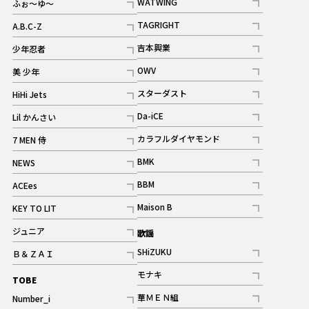
WATWING
ふぉ～ゆ～
記事
記事
TAGRIGHT
A.B.C-Z
記事
記事
吉本興業
少年忍者
ギャラリー
記事
記事
OWV
美 少年
記事
記事
スターダスト
HiHi Jets
ギャラリー
記事
記事
Da-iCE
Lil かんさい
記事
記事
カラフルダイヤモンド
7 MEN 侍
記事
記事
BMK
NEWS
記事
記事
BBM
ACEes
ギャラリー
記事
記事
Maison B
KEY TO LIT
ギャラリー
記事
記事
ジュニア
歌謡
ギャラリー
記事
SHiZUKU
Ｂ＆ＺＡＩ
記事
記事
モナキ
TOBE
記事
華ＭＥＮ組
Number_i